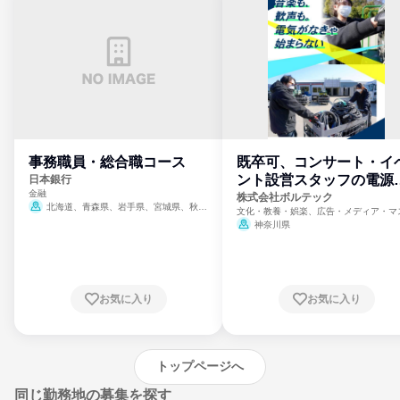
事務職員・総合職コース
既卒可、コンサート・イ
ント設営スタッフの電源
日本銀行
金融
門
株式会社ボルテック
北海道、青森県、岩手県、宮城県、秋田
文化・教養・娯楽、広告・メディア・マ
県、山形県、福島県、茨城県、群馬県、埼玉
ミ、電力・ガス・水道・エネルギー
神奈川県
県、東京都、神奈川県、新潟県、富山県、石
川県、福井県、山梨県、長野県、静岡県、愛
知県、京都府、大阪府、兵庫県、鳥取県、島
根県、岡山県、広島県、山口県、徳島県、香
川県、愛媛県、高知県、福岡県、佐賀県、長
お気に入り
お気に入り
崎県、熊本県、大分県、宮崎県、鹿児島県、
沖縄県
トップページへ
同じ勤務地の募集を探す