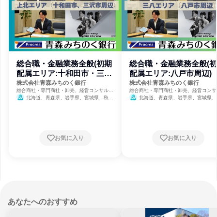
総合職・金融業務全般(初期
総合職・金融業務全般(
配属エリア:十和田市・三沢
配属エリア:八戸市周辺)
市周辺)
株式会社青森みちのく銀行
株式会社青森みちのく銀行
総合商社・専門商社・卸売、経営コンサルテ
総合商社・専門商社・卸売、経営コンサ
ィング、銀行・信用金庫・貸付
ィング、銀行・信用金庫・貸付
北海道、青森県、岩手県、宮城県、秋田
北海道、青森県、岩手県、宮城県、
県
8月23日締切
県
8月23日締切
お気に入り
お気に入り
あなたへのおすすめ