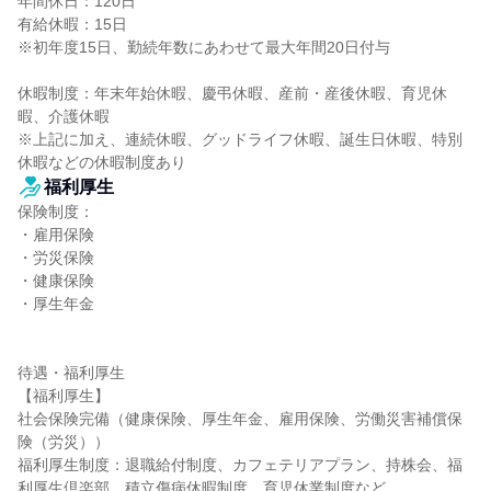
年間休日：120日

有給休暇：15日

※初年度15日、勤続年数にあわせて最大年間20日付与

休暇制度：年末年始休暇、慶弔休暇、産前・産後休暇、育児休
暇、介護休暇

※上記に加え、連続休暇、グッドライフ休暇、誕生日休暇、特別
休暇などの休暇制度あり
福利厚生
保険制度：

・雇用保険

・労災保険

・健康保険

・厚生年金

待遇・福利厚生

【福利厚生】

社会保険完備（健康保険、厚生年金、雇用保険、労働災害補償保
険（労災））

福利厚生制度：退職給付制度、カフェテリアプラン、持株会、福
利厚生倶楽部、積立傷病休暇制度、育児休業制度など
