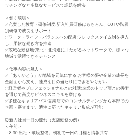
ッチングなど多様なサービスで課題を解決

＜働く環境＞

✅充実した教育・研修制度:新入社員研修はもちろん、OJTや階層
別研修で成長をサポート

✅ワーク・ライフ・バランスへの配慮:フレックスタイム制を導入
し、柔軟な働き方を推進

✅広域な勤務地:東北・北海道にまたがるネットワークで、様々な
地域で活躍できるチャンス

＜仕事内容の魅力＞

✅「ありがとう」が地域を元気にする:お客様の夢や企業の成長を
金融面から支え、達成を目の当たりにできるやりがい

✅経営者やプロフェッショナルとの対話:企業のトップ層との折衝
を通じて高度なビジネススキルを磨ける

✅多様なキャリアパス:営業店でのコンサルティングから本部での
企画・審査まで、適性に応じたキャリア形成が可能

⏰新入社員一日の流れ（支店勤務の例）

＜午前＞

・8:30 出社・環境整備。朝礼で一日の目標と情報共有
