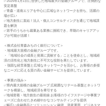
✅2025年1月1日に合併した地域最大の金融グループで、圧倒的な
安定基盤

✅青森・道南エリアを中心に広域なネットワークを持ち、活躍の
場が広い

✅地方創生に直結！法人・個人コンサルティングを通じて地域課
題を解決

✅若手のうちから裁量ある業務に挑戦でき、早期のキャリアアッ
プが可能が活躍！

＜株式会社青森みちのく銀行について＞

・地域最大規模の金融グループです。

・「地域社会の成長と発展に貢献する」ことを使命とし、地域経
済の活性化と地方創生に不可欠な役割を果たしています。

・強固な経営基盤と広域なネットワークを活かし、お客様の多様
なニーズに応える質の高い金融サービスを提供しています。

＜事業の強み＞

✅県内最大規模の金融グループ:広範囲なリテール基盤とネットワ
ークを構築し、地域経済を牽引する

✅地域密着・地方創生の最前線:お客様のライフステージや事業フ
ェーズに合わせたきめ細やかなコンサルティングを提供

✅幅広い金融商品とソリューション:融資、資産運用、ビジネスマ