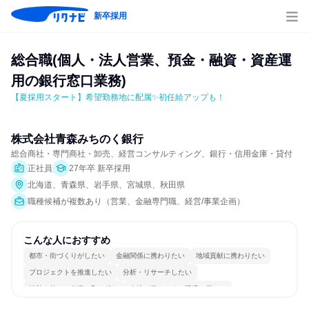
新卒採用
総合職(個人・法人営業、預金・融資・資産運
用の銀行窓口業務)
【夏採用スタート】希望勤務地に配属✨初任給アップも！
株式会社青森みちのく銀行
総合商社・専門商社・卸売、経営コンサルティング、銀行・信用金庫・貸付
正社員
27年卒 新卒採用
北海道、青森県、岩手県、宮城県、秋田県
職種候補が複数あり（営業、金融専門職、経営/事業企画）
こんな人におすすめ
都市・街づくりがしたい
金融関係に携わりたい
地域貢献に携わりたい
プロジェクトを推進したい
分析・リサーチしたい
情熱を持って仕事に取り組む
女性が働きやすい環境で働ける
長く同じ会社に居続けられる
一つの専門分野を極める
人とたくさん会話する