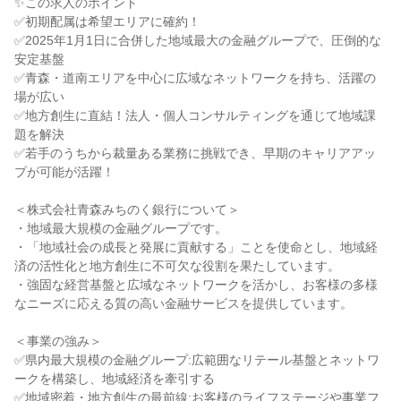
✨この求人のポイント

✅初期配属は希望エリアに確約！

✅2025年1月1日に合併した地域最大の金融グループで、圧倒的な
安定基盤

✅青森・道南エリアを中心に広域なネットワークを持ち、活躍の
場が広い

✅地方創生に直結！法人・個人コンサルティングを通じて地域課
題を解決

✅若手のうちから裁量ある業務に挑戦でき、早期のキャリアアッ
プが可能が活躍！

＜株式会社青森みちのく銀行について＞

・地域最大規模の金融グループです。

・「地域社会の成長と発展に貢献する」ことを使命とし、地域経
済の活性化と地方創生に不可欠な役割を果たしています。

・強固な経営基盤と広域なネットワークを活かし、お客様の多様
なニーズに応える質の高い金融サービスを提供しています。

＜事業の強み＞

✅県内最大規模の金融グループ:広範囲なリテール基盤とネットワ
ークを構築し、地域経済を牽引する

✅地域密着・地方創生の最前線:お客様のライフステージや事業フ