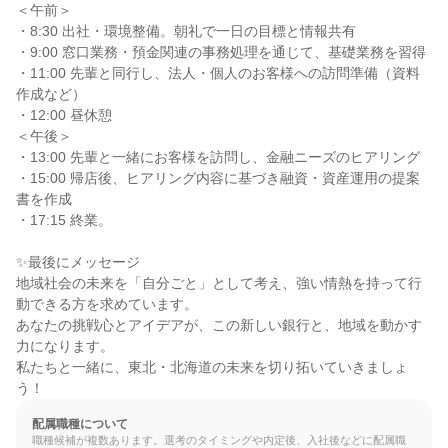
＜午前＞

・8:30 出社・環境整備。朝礼で一日の目標と情報共有

・9:00 窓口業務・預金関連の事務処理を通じて、基礎業務を習得

・11:00 先輩と同行し、法人・個人のお客様への訪問準備（資料
作成など）

・12:00 昼休憩

＜午後＞

・13:00 先輩と一緒にお客様を訪問し、金融ニーズのヒアリング

・15:00 帰店後、ヒアリング内容に基づき融資・資産運用の提案
書を作成

・17:15 終業。

✨最後にメッセージ

地域社会の未来を「自分ごと」として考え、強い情熱を持って行
動できる方を求めています。

あなたの挑戦心とアイデアが、この新しい銀行と、地域を動かす
力になります。

私たちと一緒に、東北・北海道の未来を切り拓いていきましょ
う！
配属職種について
職種候補が複数あります。選考のタイミングや内定後、入社後などに配属職