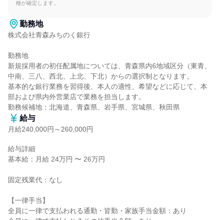
種が確定します。
勤務地
株式会社青森みちのく銀行

勤務地

新規採用者の初任配属地については、青森県内6地域区分（東青、
中南、三八、西北、上北、下北）からの選択制となります。

基本的な銀行業務を習得後、本人の適性、希望などに応じて、本
部および県内外営業店で業務を担当します。

勤務候補地：北海道、青森県、岩手県、宮城県、秋田県
給与
月給240,000円～260,000円
給与詳細

基本給：月給 24万円 〜 26万円

固定残業代：なし

【一律手当】

全員に一律で支払われる通勤・皆勤・家族手当金額：あり
