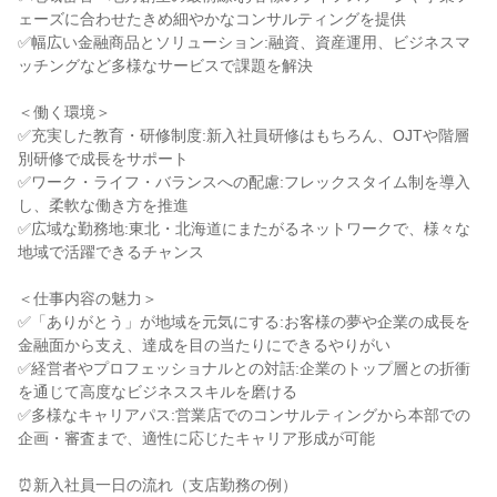
ェーズに合わせたきめ細やかなコンサルティングを提供

✅幅広い金融商品とソリューション:融資、資産運用、ビジネスマ
ッチングなど多様なサービスで課題を解決

＜働く環境＞

✅充実した教育・研修制度:新入社員研修はもちろん、OJTや階層
別研修で成長をサポート

✅ワーク・ライフ・バランスへの配慮:フレックスタイム制を導入
し、柔軟な働き方を推進

✅広域な勤務地:東北・北海道にまたがるネットワークで、様々な
地域で活躍できるチャンス

＜仕事内容の魅力＞

✅「ありがとう」が地域を元気にする:お客様の夢や企業の成長を
金融面から支え、達成を目の当たりにできるやりがい

✅経営者やプロフェッショナルとの対話:企業のトップ層との折衝
を通じて高度なビジネススキルを磨ける

✅多様なキャリアパス:営業店でのコンサルティングから本部での
企画・審査まで、適性に応じたキャリア形成が可能

⏰新入社員一日の流れ（支店勤務の例）
