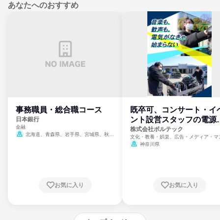
あなたへのおすすめ
事務職員・総合職コース
既卒可、コンサート・イ
ント設営スタッフの電源
日本銀行
金融
門
株式会社ボルテック
北海道、青森県、岩手県、宮城県、秋田
文化・教養・娯楽、広告・メディア・マ
県、山形県、福島県、茨城県、群馬県、埼玉
ミ、電力・ガス・水道・エネルギー
神奈川県
県、東京都、神奈川県、新潟県、富山県、石
川県、福井県、山梨県、長野県、静岡県、愛
知県、京都府、大阪府、兵庫県、鳥取県、島
根県、岡山県、広島県、山口県、徳島県、香
川県、愛媛県、高知県、福岡県、佐賀県、長
お気に入り
お気に入り
崎県、熊本県、大分県、宮崎県、鹿児島県、
沖縄県