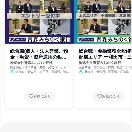
総合職(個人・法人営業、預
総合職・金融業務全般(
金・融資・資産運用の銀行
配属エリア:十和田市・
窓口業務)
市周辺)
株式会社青森みちのく銀行
株式会社青森みちのく銀行
総合商社・専門商社・卸売、経営コンサルテ
総合商社・専門商社・卸売、経営コンサ
ィング、銀行・信用金庫・貸付
ィング、銀行・信用金庫・貸付
北海道、青森県、岩手県、宮城県、秋田
北海道、青森県、岩手県、宮城県、
県
8月23日締切
県
8月23日締切
お気に入り
お気に入り