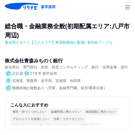
新卒採用
総合職・金融業務全般(初期配属エリア:八戸市
周辺)
夏採用スタート【三八エリア】希望勤務地に配属✨初任給アップも
株式会社青森みちのく銀行
総合商社・専門商社・卸売、経営コンサルティング、銀行・信用金庫・貸付
正社員
27年卒 新卒採用
北海道、青森県、岩手県、宮城県、秋田県
職種候補が複数あり（営業、金融専門職、経営/事業企画）
こんな人におすすめ
都市・街づくりがしたい
金融関係に携わりたい
地域貢献に携わりたい
プロジェクトを推進したい
分析・リサーチしたい
情熱を持って仕事に取り組む
女性が働きやすい環境で働ける
長く同じ会社に居続けられる
一つの専門分野を極める
人とたくさん会話する