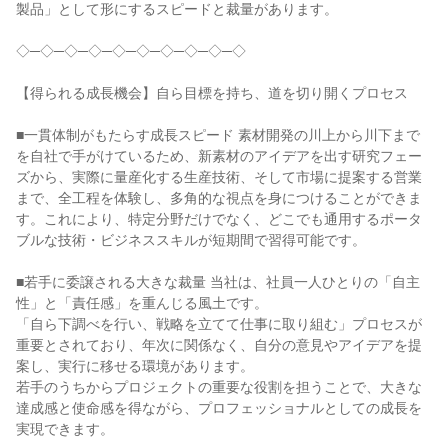
製品」として形にするスピードと裁量があります。

◇─◇─◇─◇─◇─◇─◇─◇─◇─◇

【得られる成長機会】自ら目標を持ち、道を切り開くプロセス

■一貫体制がもたらす成長スピード 素材開発の川上から川下まで
を自社で手がけているため、新素材のアイデアを出す研究フェー
ズから、実際に量産化する生産技術、そして市場に提案する営業
まで、全工程を体験し、多角的な視点を身につけることができま
す。これにより、特定分野だけでなく、どこでも通用するポータ
ブルな技術・ビジネススキルが短期間で習得可能です。

■若手に委譲される大きな裁量 当社は、社員一人ひとりの「自主
性」と「責任感」を重んじる風土です。

「自ら下調べを行い、戦略を立てて仕事に取り組む」プロセスが
重要とされており、年次に関係なく、自分の意見やアイデアを提
案し、実行に移せる環境があります。

若手のうちからプロジェクトの重要な役割を担うことで、大きな
達成感と使命感を得ながら、プロフェッショナルとしての成長を
実現できます。
