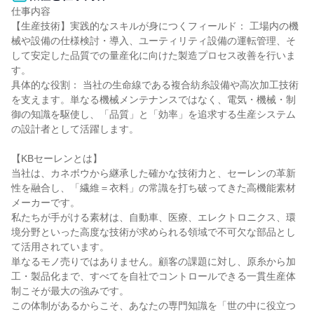
仕事内容

【生産技術】実践的なスキルが身につくフィールド： 工場内の機
械や設備の仕様検討・導入、ユーティリティ設備の運転管理、そ
して安定した品質での量産化に向けた製造プロセス改善を行いま
す。

具体的な役割： 当社の生命線である複合紡糸設備や高次加工技術
を支えます。単なる機械メンテナンスではなく、電気・機械・制
御の知識を駆使し、「品質」と「効率」を追求する生産システム
の設計者として活躍します。

【KBセーレンとは】

当社は、カネボウから継承した確かな技術力と、セーレンの革新
性を融合し、「繊維＝衣料」の常識を打ち破ってきた高機能素材
メーカーです。

私たちが手がける素材は、自動車、医療、エレクトロニクス、環
境分野といった高度な技術が求められる領域で不可欠な部品とし
て活用されています。

単なるモノ売りではありません。顧客の課題に対し、原糸から加
工・製品化まで、すべてを自社でコントロールできる一貫生産体
制こそが最大の強みです。

この体制があるからこそ、あなたの専門知識を「世の中に役立つ