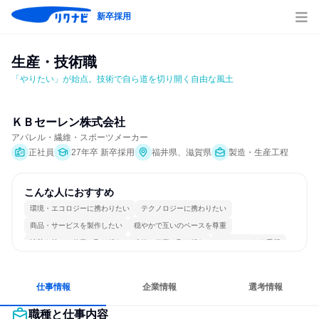
新卒採用
生産・技術職
「やりたい」が始点。技術で自ら道を切り開く自由な風土
ＫＢセーレン株式会社
アパレル・繊維・スポーツメーカー
正社員
27年卒 新卒採用
福井県、滋賀県
製造・生産工程
こんな人におすすめ
環境・エコロジーに携わりたい
テクノロジーに携わりたい
商品・サービスを製作したい
穏やかで互いのペースを尊重
情熱を持って仕事に取り組む
冷静に仕事に取り組む
チームワークを重視
長く同じ会社に居続けられる
多様な職種の人と関われる
若手が裁量を持てる環境
仕事情報
企業情報
選考情報
職種と仕事内容