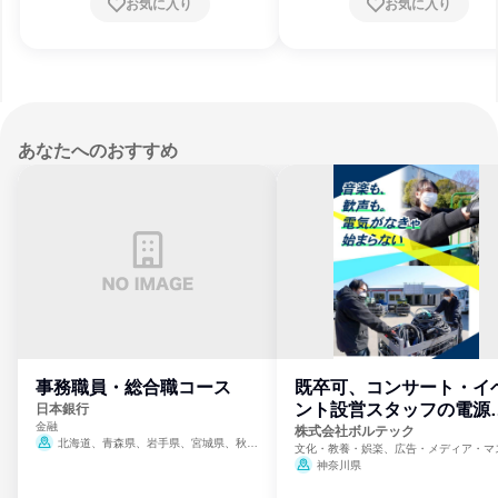
お気に入り
お気に入り
あなたへのおすすめ
事務職員・総合職コース
既卒可、コンサート・イ
ント設営スタッフの電源
日本銀行
金融
門
株式会社ボルテック
北海道、青森県、岩手県、宮城県、秋田
文化・教養・娯楽、広告・メディア・マ
県、山形県、福島県、茨城県、群馬県、埼玉
ミ、電力・ガス・水道・エネルギー
神奈川県
県、東京都、神奈川県、新潟県、富山県、石
川県、福井県、山梨県、長野県、静岡県、愛