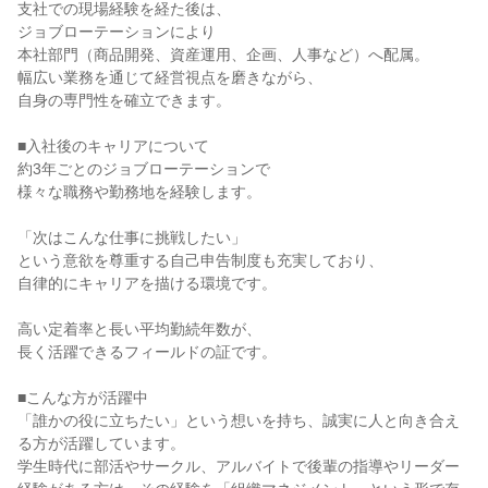
支社での現場経験を経た後は、

ジョブローテーションにより

本社部門（商品開発、資産運用、企画、人事など）へ配属。

幅広い業務を通じて経営視点を磨きながら、

自身の専門性を確立できます。

■入社後のキャリアについて

約3年ごとのジョブローテーションで

様々な職務や勤務地を経験します。

「次はこんな仕事に挑戦したい」

という意欲を尊重する自己申告制度も充実しており、

自律的にキャリアを描ける環境です。

高い定着率と長い平均勤続年数が、

長く活躍できるフィールドの証です。

■こんな方が活躍中

「誰かの役に立ちたい」という想いを持ち、誠実に人と向き合え
る方が活躍しています。

学生時代に部活やサークル、アルバイトで後輩の指導やリーダー