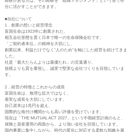
経験がある方は、その経験を「組織マネジメント」という形で存
分に活かすことができます。

■当社について

1．創業の想いと経営理念

富国生命は1923年に創業された、

相互会社形態を貫く日本で唯一の生命保険会社です。

「ご契約者本位」の精神を大切にし、

創業以来、利益だけでなく“人のため”を軸にした経営を続けてきま
した。

社是「最大たらんよりは最優たれ」の言葉通り、

規模よりも質を重視し、誠実で堅実な会社づくりを目指していま
す。

2．経営の特徴とこれからの成長

富国生命は、無理な拡大ではなく、

着実な成長を大切にしています。

自己資本は1兆円を超え、

国際的な格付け機関からも高い評価を受けています。

現在は「THE MUTUAL ACT 2027」という中期経営計画のもと、
保険と資産運用の両面から、より強い会社を目指しています。

国内事業に集中しながら、時代の変化に対応する柔軟な戦略を展