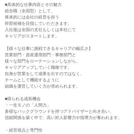
■具体的な仕事内容とその魅力

総合職（全国型）として、

将来的には会社の経営を担う

幹部候補を目指していただきます。

入社後は全国の支社もしくは本社にて

キャリアがスタートします。

【様々な仕事に挑戦できるキャリアの幅広さ】

営業部門・資産運用部門・事務部門と

様々な部門をローテーションしながら、

キャリアアップしていく職種です。

自身が営業をして成果を出すのではなく、

チームとして機能するように

組織を運営していく力が求められます。

■得られる成長機会

・一生モノの「人間力」

多様なバックグラウンドを持つアドバイザーと向き合い、

信頼関係を築く中で、高い対人影響力や指導力が養われます。

・経営視点と専門性
