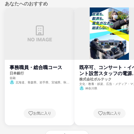
あなたへのおすすめ
事務職員・総合職コース
既卒可、コンサート・イ
ント設営スタッフの電源
日本銀行
金融
門
株式会社ボルテック
北海道、青森県、岩手県、宮城県、秋田
文化・教養・娯楽、広告・メディア・マ
県、山形県、福島県、茨城県、群馬県、埼玉
ミ、電力・ガス・水道・エネルギー
神奈川県
県、東京都、神奈川県、新潟県、富山県、石
川県、福井県、山梨県、長野県、静岡県、愛
知県、京都府、大阪府、兵庫県、鳥取県、島
根県、岡山県、広島県、山口県、徳島県、香
川県、愛媛県、高知県、福岡県、佐賀県、長
お気に入り
お気に入り
崎県、熊本県、大分県、宮崎県、鹿児島県、
沖縄県