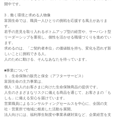
開中です。

3．働く環境と求める人物像

富国生命では、職員一人ひとりの挑戦を応援する風土がありま
す。

若手の意見を取り入れるボトムアップ型の経営や、サーバント型
リーダーシップを重視し、個性を活かせる職場づくりを進めてい
ます。

求めるのは、「ご契約者本位」の価値観を持ち、変化を恐れず新
しいことに挑戦できる人。

人のために動ける、そんなあなたを待っています。

■事業について

１．生命保険の販売と保全（アフターサービス）

富国生命の主力事業は、

個人・法人のお客さまに向けた生命保険商品の提供です。

人生のさまざまなリスクに備える商品を通じて、お客さまの「も
しも」に備える安心を届けています。

営業職員によるコンサルティングセールスを中心に、全国の支
社・営業所で地域に根差した活動を展開。

法人向けには、福利厚生制度や事業承継対策など、企業経営を支