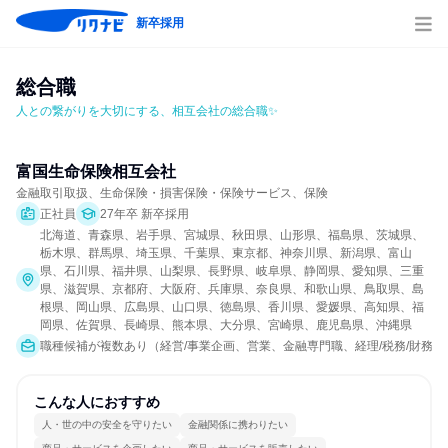
新卒採用
総合職
人との繋がりを大切にする、相互会社の総合職✨
富国生命保険相互会社
金融取引取扱、生命保険・損害保険・保険サービス、保険
正社員
27年卒 新卒採用
北海道、青森県、岩手県、宮城県、秋田県、山形県、福島県、茨城県、
栃木県、群馬県、埼玉県、千葉県、東京都、神奈川県、新潟県、富山
県、石川県、福井県、山梨県、長野県、岐阜県、静岡県、愛知県、三重
県、滋賀県、京都府、大阪府、兵庫県、奈良県、和歌山県、鳥取県、島
根県、岡山県、広島県、山口県、徳島県、香川県、愛媛県、高知県、福
岡県、佐賀県、長崎県、熊本県、大分県、宮崎県、鹿児島県、沖縄県
職種候補が複数あり（経営/事業企画、営業、金融専門職、経理/税務/財務、
こんな人におすすめ
人・世の中の安全を守りたい
金融関係に携わりたい