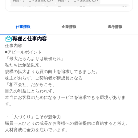
商品・サービスを企画したい
商品・サービスを販売したい
チームを統率したい
穏やかで互いのペースを尊重
コミュニケーションが活発
チームワークを重視
長く同じ会社に居続けられる
若手が裁量を持てる環境
仕事情報
企業情報
選考情報
職種と仕事内容
仕事内容

■アピールポイント

「最大たらんよりは最優たれ」

私たちは創業以来、

規模の拡大よりも質の向上を追求してきました。

株主がおらず、ご契約者が構成員となる

「相互会社」だからこそ、

目先の利益にとらわれず、

本当にお客様のためになるサービスを追求できる環境がありま
す。

・「人づくり」こそが競争力

職員一人ひとりの成長がお客様への価値提供に直結すると考え、
人材育成に全力を注いでいます。
