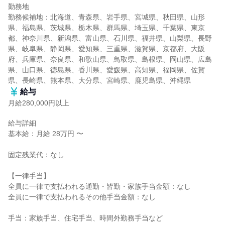
勤務地

勤務候補地：北海道、青森県、岩手県、宮城県、秋田県、山形
県、福島県、茨城県、栃木県、群馬県、埼玉県、千葉県、東京
都、神奈川県、新潟県、富山県、石川県、福井県、山梨県、長野
県、岐阜県、静岡県、愛知県、三重県、滋賀県、京都府、大阪
府、兵庫県、奈良県、和歌山県、鳥取県、島根県、岡山県、広島
県、山口県、徳島県、香川県、愛媛県、高知県、福岡県、佐賀
県、長崎県、熊本県、大分県、宮崎県、鹿児島県、沖縄県
給与
月給280,000円以上
給与詳細

基本給：月給 28万円 〜

固定残業代：なし

【一律手当】

全員に一律で支払われる通勤・皆勤・家族手当金額：なし

全員に一律で支払われるその他手当金額：なし

手当：家族手当、住宅手当、時間外勤務手当など
