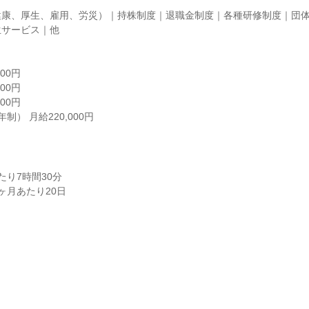
健康、厚生、雇用、労災）｜持株制度｜退職金制度｜各種研修制度｜団
サービス｜他

00円

00円

00円

制） 月給220,000円
り7時間30分

ヶ月あたり20日