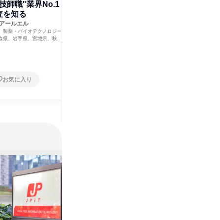
技師職"業界No.1
すべて見る
査を知る
アールエル
、製薬・バイオテクノロジー
森県、岩手県、宮城県、秋田
島県、茨城県、栃木県、群馬
葉県、東京都、神奈川県、新
石川県、福井県、山梨県、長
静岡県、愛知県、三重県、滋
大阪府、兵庫県、奈良県、和
お気に入り
、島根県、岡山県、広島県、
、香川県、愛媛県、高知県、
、長崎県、熊本県、大分県、
県、沖縄県