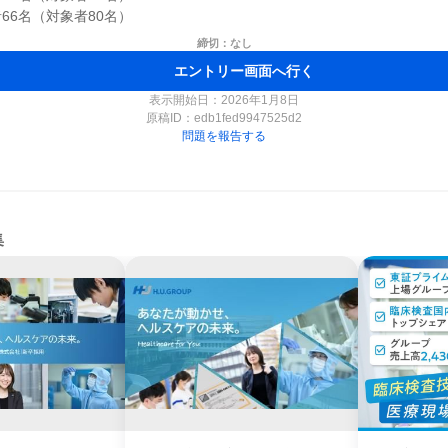
締切：なし
エントリー画面へ行く
表示開始日：2026年1月8日
原稿ID：
edb1fed9947525d2
問題を報告する
集