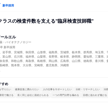
新卒採用
クラスの検査件数を支える"臨床検査技師職"
アールエル
薬・バイオテクノロジー
年卒 新卒採用
、岩手県、宮城県、秋田県、山形県、福島県、茨城県、栃木県、群馬県、埼玉県、
、富山県、石川県、福井県、山梨県、長野県、岐阜県、静岡県、愛知県、三重県、
奈良県、和歌山県、鳥取県、島根県、岡山県、広島県、山口県、徳島県、香川県、
長崎県、熊本県、大分県、宮崎県、鹿児島県、沖縄県
職
すすめ
を守りたい
健康促進に携わりたい
人の仕事をサポートしたい
分析・リサーチしたい
冷
環境で働ける
長く同じ会社に居続けられる
一つの専門分野を極める
目標に追われず働ける