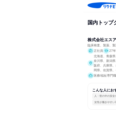
国内トップ
株式会社エス
臨床検査、製薬、製
正社員
27
北海道、青森県
奈川県、新潟県
阪府、兵庫県、
岡県、佐賀県、
医療/福祉専門
こんな人にお
人・世の中の安全
女性が働きやすい