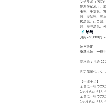
ンチラボ（病院内
勤務候補地：北
玉県、千葉県、
県、愛知県、三
広島県、山口県
県、鹿児島県、
給与
月給240,000円～4
給与詳細

※基本給・一律手
基本給：月給 22万円
固定残業代：なし
【一律手当】

全員に一律で支払
1ヶ月あたり1万円 
全員に一律で支払
1ヶ月あたり1万円 