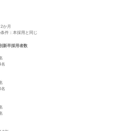
2か月

別新卒採用者数


名



名




