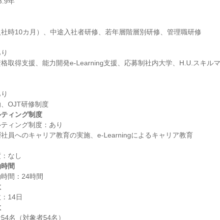
り

取得支援、能力開発e-Learning支援、応募制社内大学、H.U.スキ
り

ルティング制度
ティング制度：あり

働時間
数
数
4名（対象者54名）
