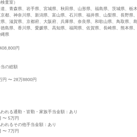
検査室）

海道、青森県、岩手県、宮城県、秋田県、山形県、福島県、茨城県、栃
東京都、神奈川県、新潟県、富山県、石川県、福井県、山梨県、長野県
重県、滋賀県、京都府、大阪府、兵庫県、奈良県、和歌山県、鳥取県、
、徳島県、香川県、愛媛県、高知県、福岡県、佐賀県、長崎県、熊本県
沖縄県
08,800円
当の総額

 〜 28万8800円



われる通勤・皆勤・家族手当金額：あり

〜 5万円

われるその他手当金額：あり

〜 7万円
