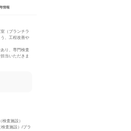
考情報
査室（ブランチラ
よう、工程改善や
であり、専門検査
ご担当いただきま
（検査施設）

ー（検査施設）/ブラ