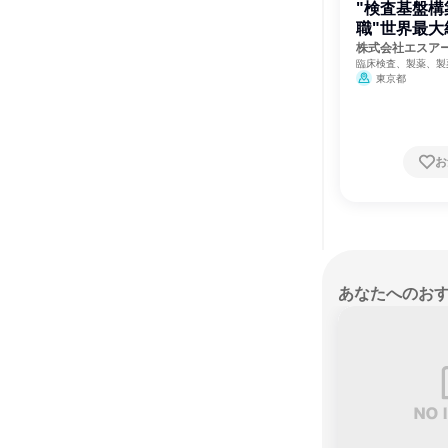
"検査基盤構
職"世界最
保守点検を
株式会社エスア
臨床検査、製薬、製
東京都
お
あなたへのお