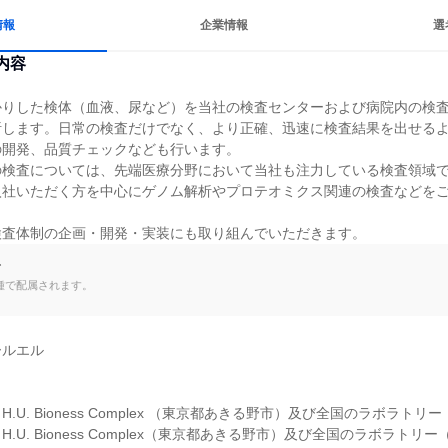
情報
企業情報
選
内容
かりした検体（血液、尿など）を当社の検査センターおよび病院内の検
析します。日常の検査だけでなく、より正確、迅速に検査結果を出せる
開発、品質チェックなども行います。

の検査については、先端医療分野において当社も注力している検査領域
入社いただく方を中心にゲノム解析やプロテオミクス関連の検査などを
検査体制の企画・開発・実装にも取り組んでいただきます。
て
種で配属されます。
ルエル

.U. Bioness Complex （東京都あきる野市）及び全国のラボラトリー
.U. Bioness Complex（東京都あきる野市）及び全国のラボラトリ