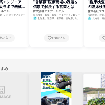
築エンジニア
"営業職"医療現場の課題を
"臨床検査
大級ラボで機械の
信頼で解決する営業とは
の臨床検
ールエル
株式会社エスアールエル
株式会社エス
薬・バイオテクノロジー
臨床検査、製薬、製薬・バイオテクノロジー
臨床検査、製薬
北海道、青森県、岩手県、宮城県、秋田
北海道、青
県、山形県、福島県、茨城県、栃木県、群馬
県、山形県、福
県、埼玉県、千葉県、東京都、神奈川県、新
県、埼玉県、千
潟県、富山県、石川県、福井県、山梨県、長
潟県、富山県、
野県、岐阜県、静岡県、愛知県、三重県、滋
野県、岐阜県、
賀県、京都府、大阪府、兵庫県、奈良県、和
賀県、京都府、
気に入り
お気に入り
歌山県、鳥取県、島根県、岡山県、広島県、
歌山県、鳥取県
山口県、徳島県、香川県、愛媛県、高知県、
山口県、徳島県
福岡県、佐賀県、長崎県、熊本県、大分県、
福岡県、佐賀県
宮崎県、鹿児島県、沖縄県
宮崎県、鹿児島
すすめ