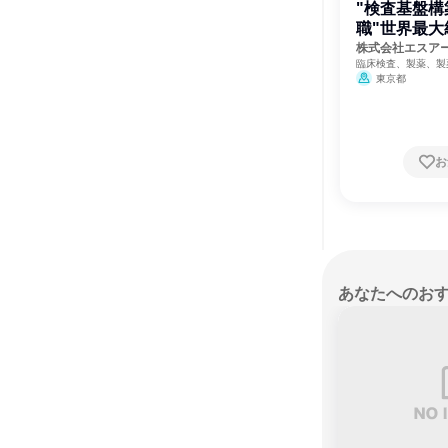
"検査基盤構
職"世界最
保守点検を
株式会社エスア
臨床検査、製薬、製
東京都
お
あなたへのお