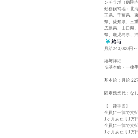
ンチラボ（病院内
勤務候補地：北
玉県、千葉県、
県、愛知県、三
広島県、山口県
県、鹿児島県、
給与
月給240,000円～4
給与詳細

※基本給・一律手
基本給：月給 22万円
固定残業代：なし
【一律手当】

全員に一律で支払
1ヶ月あたり1万円 
全員に一律で支払
1ヶ月あたり1万円 