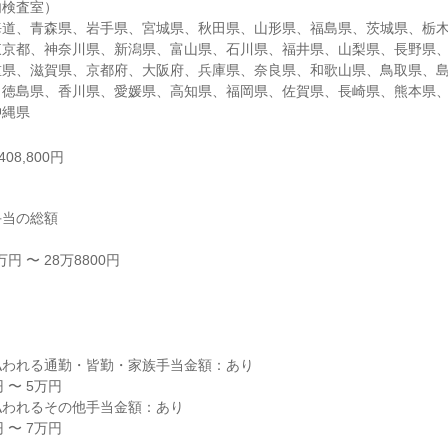
検査室）

海道、青森県、岩手県、宮城県、秋田県、山形県、福島県、茨城県、栃
東京都、神奈川県、新潟県、富山県、石川県、福井県、山梨県、長野県
重県、滋賀県、京都府、大阪府、兵庫県、奈良県、和歌山県、鳥取県、
、徳島県、香川県、愛媛県、高知県、福岡県、佐賀県、長崎県、熊本県
沖縄県
08,800円
当の総額

 〜 28万8800円



われる通勤・皆勤・家族手当金額：あり

〜 5万円

われるその他手当金額：あり

〜 7万円
