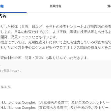
情報
企業情報
選
内容
かりした検体（血液、尿など）を当社の検査センターおよび病院内の検
析します。日常の検査だけでなく、より正確、迅速に検査結果を出せる
開発、品質チェックなども行います。

の検査については、先端医療分野において当社も注力している検査領域
入社いただく方を中心にゲノム解析やプロテオミクス関連の検査などを
検査体制の企画・開発・実装にも取り組んでいただきます。
て
種で配属されます。
ルエル

.U. Bioness Complex （東京都あきる野市）及び全国のラボラトリー
.U. Bioness Complex（東京都あきる野市）及び全国のラボラトリ