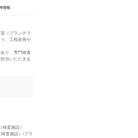
考情報
査室（ブランチラ
よう、工程改善や
であり、専門検査
ご担当いただきま
（検査施設）

ー（検査施設）/ブラ