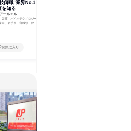
技師職"業界No.1
すべて見る
査を知る
アールエル
、製薬・バイオテクノロジー
森県、岩手県、宮城県、秋田
島県、茨城県、栃木県、群馬
葉県、東京都、神奈川県、新
石川県、福井県、山梨県、長
静岡県、愛知県、三重県、滋
大阪府、兵庫県、奈良県、和
お気に入り
、島根県、岡山県、広島県、
、香川県、愛媛県、高知県、
、長崎県、熊本県、大分県、
県、沖縄県