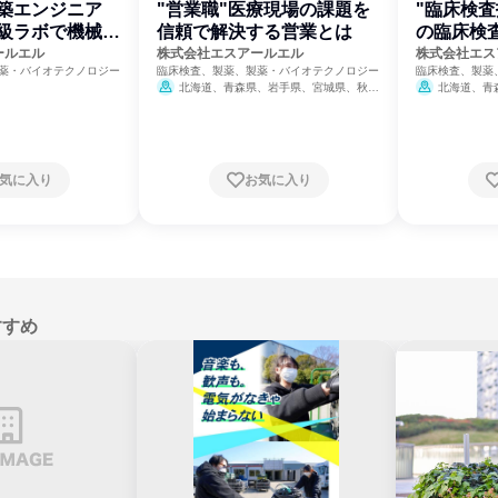
築エンジニア
"営業職"医療現場の課題を
"臨床検査
大級ラボで機械の
信頼で解決する営業とは
の臨床検
ールエル
株式会社エスアールエル
株式会社エス
薬・バイオテクノロジー
臨床検査、製薬、製薬・バイオテクノロジー
臨床検査、製薬
北海道、青森県、岩手県、宮城県、秋田
北海道、青
県、山形県、福島県、茨城県、栃木県、群馬
県、山形県、福
県、埼玉県、千葉県、東京都、神奈川県、新
県、埼玉県、千
潟県、富山県、石川県、福井県、山梨県、長
潟県、富山県、
野県、岐阜県、静岡県、愛知県、三重県、滋
野県、岐阜県、
賀県、京都府、大阪府、兵庫県、奈良県、和
賀県、京都府、
気に入り
お気に入り
歌山県、鳥取県、島根県、岡山県、広島県、
歌山県、鳥取県
山口県、徳島県、香川県、愛媛県、高知県、
山口県、徳島県
福岡県、佐賀県、長崎県、熊本県、大分県、
福岡県、佐賀県
宮崎県、鹿児島県、沖縄県
宮崎県、鹿児島
すすめ