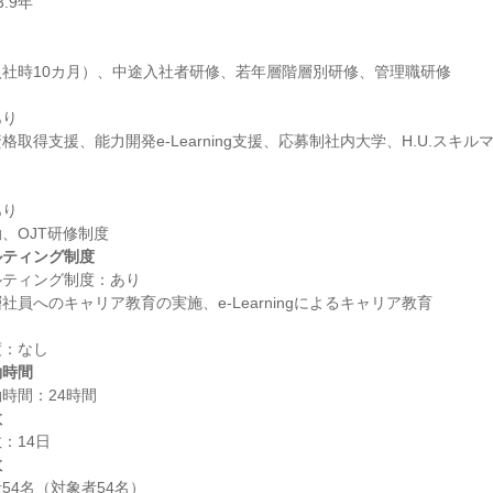
り

取得支援、能力開発e-Learning支援、応募制社内大学、H.U.スキ
り

ルティング制度
ティング制度：あり

働時間
数
数
4名（対象者54名）
