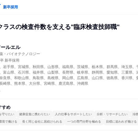
新卒採用
クラスの検査件数を支える"臨床検査技師職"
アールエル
薬・バイオテクノロジー
年卒 新卒採用
、岩手県、宮城県、秋田県、山形県、福島県、茨城県、栃木県、群馬県、埼玉県、
、富山県、石川県、福井県、山梨県、長野県、岐阜県、静岡県、愛知県、三重県、
奈良県、和歌山県、鳥取県、島根県、岡山県、広島県、山口県、徳島県、香川県、
長崎県、熊本県、大分県、宮崎県、鹿児島県、沖縄県
職
すすめ
を守りたい
健康促進に携わりたい
人の仕事をサポートしたい
分析・リサーチしたい
冷
環境で働ける
長く同じ会社に居続けられる
一つの専門分野を極める
目標に追われず働ける