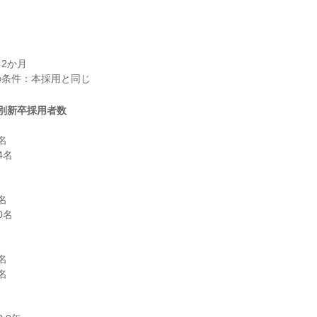
2か月

別新卒採用者数


名



名




