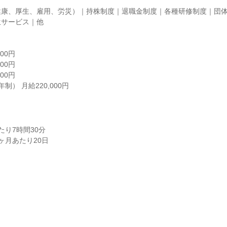
健康、厚生、雇用、労災）｜持株制度｜退職金制度｜各種研修制度｜団
サービス｜他

00円

00円

00円

制） 月給220,000円
り7時間30分

ヶ月あたり20日