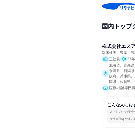
国内トップ
株式会社エス
臨床検査、製薬、製
正社員
27
北海道、青森県
奈川県、新潟県
阪府、兵庫県、
岡県、佐賀県、
医療/福祉専門
こんな人にお
人・世の中の安全
女性が働きやすい