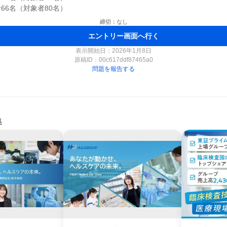
締切：なし
エントリー画面へ行く
表示開始日：2026年1月8日
原稿ID：
00c617ddf87465a0
問題を報告する
集