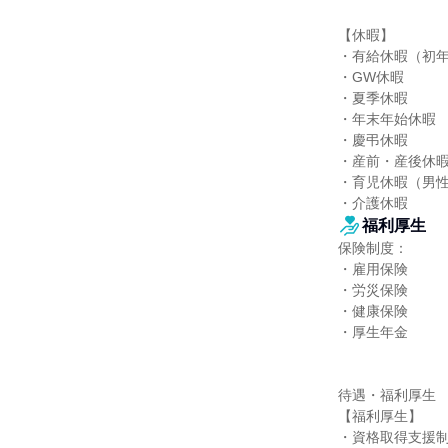
【休暇】

・有給休暇（初年度
・GW休暇

・夏季休暇

・年末年始休暇

・慶弔休暇

・産前・産後休暇
・育児休暇（男性
・介護休暇
福利厚生
保険制度：

・雇用保険

・労災保険

・健康保険

・厚生年金

待遇・福利厚生

【福利厚生】

・資格取得支援制