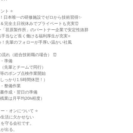
ト ⭐

中！日本唯一の研修施設でゼロから技術習得✨

0日＆完全土日祝休みでプライベートも充実⏰

ー「荏原製作所」のパートナー企業で安定性抜群

族手当など長く働ける福利厚生が充実⭐

心！先輩のフォローが手厚い温かい社風

の流れ（総合技術職の場合） ⏰

礼・準備

移動（先輩とチームで同行）

ョン等のポンプ点検作業開始

（しっかり1.5時間休憩！）

検・整備作業

報告書作成・翌日の準備

（残業は月平均20h程度）

ー・オンについて ⭐

生活に欠かせない

を守る会社です。

が出る。
