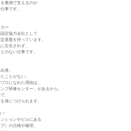
を裏側で支えるのが

仕事です。

カー

認定協力会社として

定基盤を持っています。

に左右されず、

とのない仕事です。

出身。

たことがない」

プロになれた理由は、

ンプ研修センター」があるから。

で、

を身につけられます。

✨

ンションやビルにある

プ）の点検や修理。
