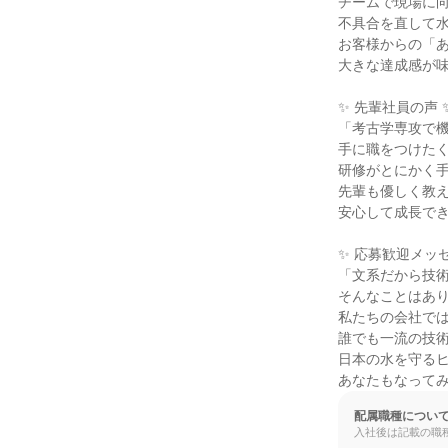
チームで現場に向
不具合を直して水
お客様からの「あ
大きな達成感が味
✨ 先輩社員の声 ✨
「考古学専攻で機
手に職をつけたく
研修がとにかく手
先輩も優しく教え
安心して成長でき
✨ 応募歓迎メッセ
「文系だから技術
そんなことはあり
私たちの会社では
誰でも一流の技術
日本の水を守るヒ
あなたもなって
配属職種につい
入社後は記載の職