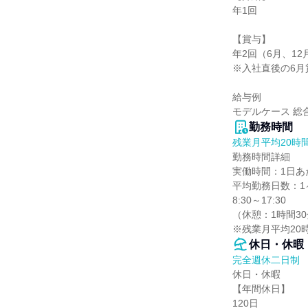
年1回

【賞与】

年2回（6月、12月
※入社直後の6月
給与例

モデルケース 総
勤務時間
残業月平均20時
勤務時間詳細

実働時間：1日あた
平均勤務日数：1ヶ
8:30～17:30

（休憩：1時間30
※残業月平均20
休日・休暇
完全週休二日制
休日・休暇

【年間休日】

120日
