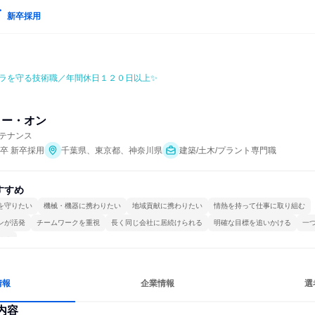
新卒採用
ラを守る技術職／年間休日１２０日以上✨
リー・オン
テナンス
年卒 新卒採用
千葉県、東京都、神奈川県
建築/土木/プラント専門職
すすめ
を守りたい
機械・機器に携わりたい
地域貢献に携わりたい
情熱を持って仕事に取り組む
ンが活発
チームワークを重視
長く同じ会社に居続けられる
明確な目標を追いかける
一
ける
情報
企業情報
選
内容