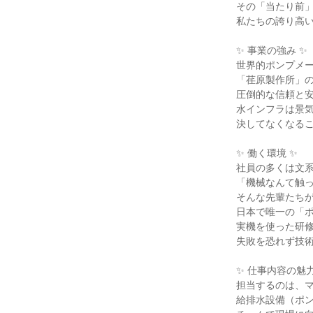
その「当たり前」
私たちの誇り高い
✨ 事業の強み ✨

世界的ポンプメー
「荏原製作所」の
圧倒的な信頼と安
水インフラは景気
決してなくなるこ
✨ 働く環境 ✨

社員の多くは文系
「機械なんて触っ
そんな先輩たちが
日本で唯一の「ポ
実機を使った研修
失敗を恐れず技術
✨ 仕事内容の魅力 
担当するのは、マ
給排水設備（ポン