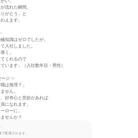
かい、

が流れた瞬間、

りがとう」と

わえます。



械知識はゼロでしたが、

て入社しました。

厚く、

てくれるので

ています」（入社数年目・男性）

ージ ✨

職は無理？」

ません。

、好奇心と意欲があれば

員になれます。

ーローに、

みませんか？
て
種で配属されます。