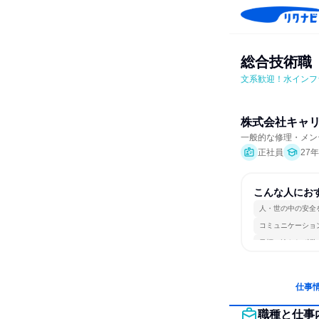
総合技術職
文系歓迎！水インフ
株式会社キャ
一般的な修理・メン
正社員
27
こんな人にお
人・世の中の安全
コミュニケーショ
目標に追われず働
仕事
職種と仕事