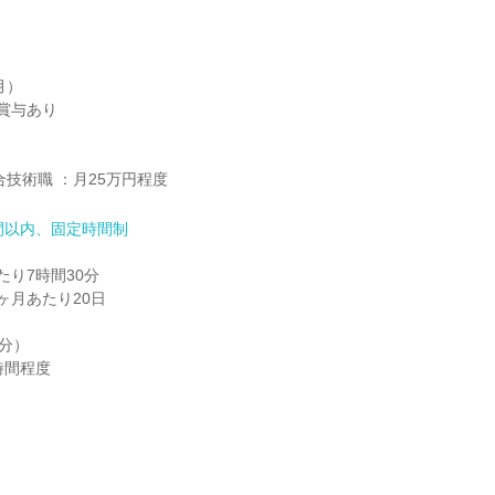
）

賞与あり

合技術職 ：月25万円程度
間以内、固定時間制
り7時間30分

月あたり20日

分）

時間程度