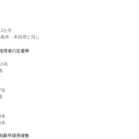
2か月

採用者の定着率
3名



名



名

名

別新卒採用者数