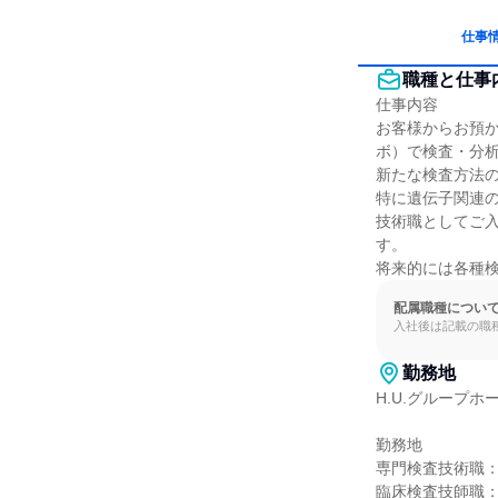
仕事
職種と仕事
仕事内容

お客様からお預
ボ）で検査・分
新たな検査方法の
特に遺伝子関連
技術職としてご
す。

将来的には各種
配属職種につい
入社後は記載の職
勤務地
H.U.グループホ
勤務地

専門検査技術職：H
臨床検査技師職：H