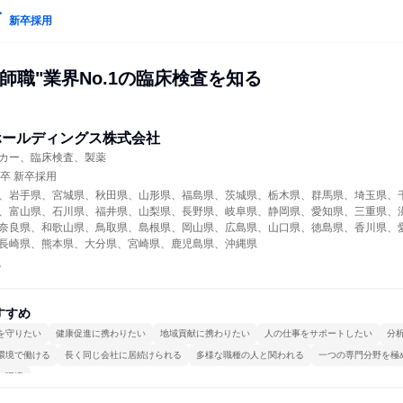
新卒採用
師職"業界No.1の臨床検査を知る
プホールディングス株式会社
カー、臨床検査、製薬
年卒 新卒採用
、岩手県、宮城県、秋田県、山形県、福島県、茨城県、栃木県、群馬県、埼玉県、
、富山県、石川県、福井県、山梨県、長野県、岐阜県、静岡県、愛知県、三重県、
奈良県、和歌山県、鳥取県、島根県、岡山県、広島県、山口県、徳島県、香川県、
長崎県、熊本県、大分県、宮崎県、鹿児島県、沖縄県
職
すすめ
を守りたい
健康促進に携わりたい
地域貢献に携わりたい
人の仕事をサポートしたい
分
環境で働ける
長く同じ会社に居続けられる
多様な職種の人と関われる
一つの専門分野を極
る環境