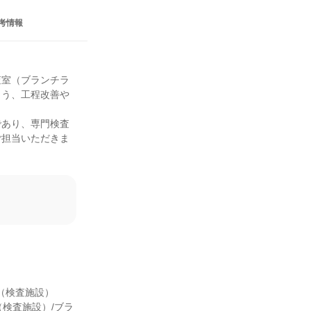
考情報
査室（ブランチラ
よう、工程改善や
であり、専門検査
ご担当いただきま
（検査施設）

ー（検査施設）/ブラ