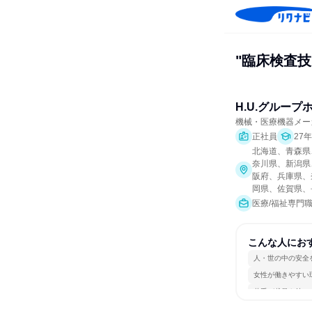
"臨床検査技
H.U.グルー
機械・医療機器メー
正社員
27
北海道、青森県
奈川県、新潟県
阪府、兵庫県、
岡県、佐賀県、
医療/福祉専門
こんな人にお
人・世の中の安全
女性が働きやすい
若手が裁量を持て