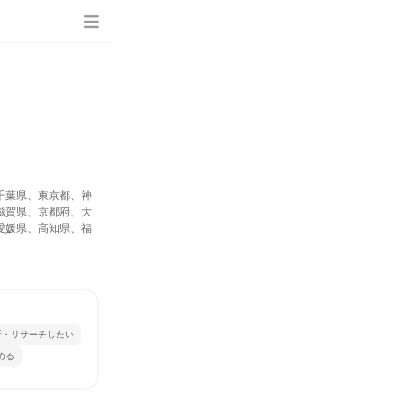
千葉県、東京都、神
滋賀県、京都府、大
愛媛県、高知県、福
析・リサーチしたい
める