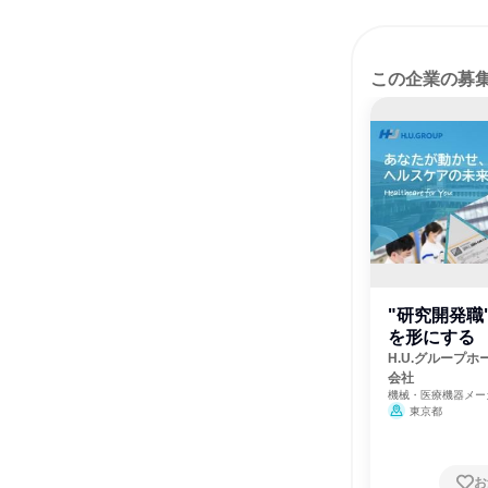
この企業の募
"研究開発職
を形にする
H.U.グループ
会社
機械・医療機器メー
東京都
お