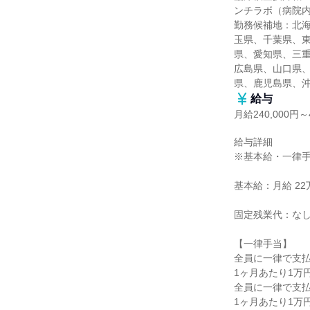
ンチラボ（病院内
勤務候補地：北
玉県、千葉県、
県、愛知県、三
広島県、山口県
県、鹿児島県、
給与
月給240,000円～4
給与詳細

※基本給・一律手
基本給：月給 22万円
固定残業代：なし
【一律手当】

全員に一律で支払
1ヶ月あたり1万円 
全員に一律で支払
1ヶ月あたり1万円 