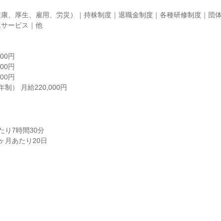
健康、厚生、雇用、労災）｜持株制度｜退職金制度｜各種研修制度｜団
サービス｜他

00円

00円

00円

制） 月給220,000円
り7時間30分

ヶ月あたり20日