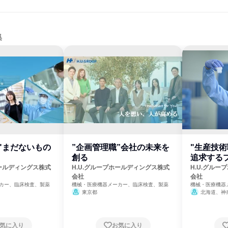
集
"まだないもの
”企画管理職”会社の未来を
"生産技術
創る
追求する
ルへ
ホールディングス株式
H.U.グループホールディングス株式
H.U.グル
会社
会社
カー、臨床検査、製薬
機械・医療機器メーカー、臨床検査、製薬
機械・医療機器
東京都
北海道、神
気に入り
お気に入り