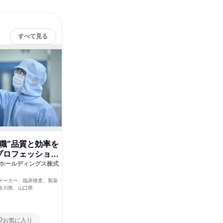
すべて見る
職"品質と効率を
"社内SE職"社内課題をITで
"検査
プロフェッショナ
解決する
職"世
支える
ープホールディングス株式
H.U.グループホールディングス株式
H.U.グ
会社
会社
メーカー、臨床検査、製薬
機械・医療機器メーカー、臨床検査、製薬
機械・医療
奈川県、山口県
東京都
東京都
お気に入り
お気に入り