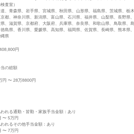
検査室）

海道、青森県、岩手県、宮城県、秋田県、山形県、福島県、茨城県、栃
東京都、神奈川県、新潟県、富山県、石川県、福井県、山梨県、長野県
重県、滋賀県、京都府、大阪府、兵庫県、奈良県、和歌山県、鳥取県、
、徳島県、香川県、愛媛県、高知県、福岡県、佐賀県、長崎県、熊本県
沖縄県
08,800円
当の総額

 〜 28万8800円



われる通勤・皆勤・家族手当金額：あり

〜 5万円

われるその他手当金額：あり

〜 7万円
