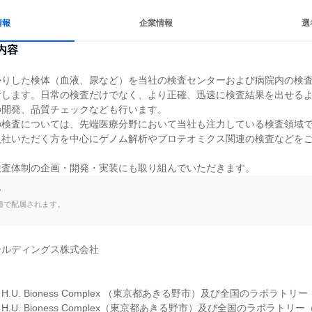
情報
企業情報
選
内容
かりした検体（血液、尿など）を当社の検査センターおよび病院内の検
析します。日常の検査だけでなく、より正確、迅速に検査結果を出せる
開発、品質チェックなども行います。

の検査については、先端医療分野において当社も注力している検査領域
入社いただく方を中心にゲノム解析やプロテオミクス関連の検査などを
検査体制の企画・開発・実装にも取り組んでいただきます。
て
種で配属されます。
ールディングス株式会社

.U. Bioness Complex （東京都あきる野市）及び全国のラボラトリー
.U. Bioness Complex（東京都あきる野市）及び全国のラボラトリ