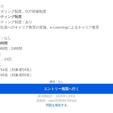
り

ルティング制度
ティング制度：あり

働時間
数
数
4名（対象者54名）

締切：なし
エントリー画面へ行く
表示開始日：2026年1月8日
原稿ID：
eae2939c9b7091eb
問題を報告する