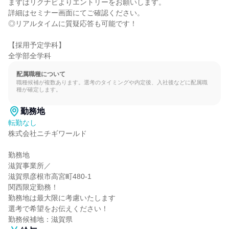
まずはリクナビよりエントリーをお願いします。

詳細はセミナー画面にてご確認ください。

◎リアルタイムに質疑応答も可能です！

【採用予定学科】

全学部全学科
配属職種について
職種候補が複数あります。選考のタイミングや内定後、入社後などに配属職
種が確定します。
勤務地
転勤なし
株式会社ニチギワールド

勤務地

滋賀事業所／

滋賀県彦根市高宮町480-1

関西限定勤務！

勤務地は最大限に考慮いたします

選考で希望をお伝えください！

勤務候補地：滋賀県