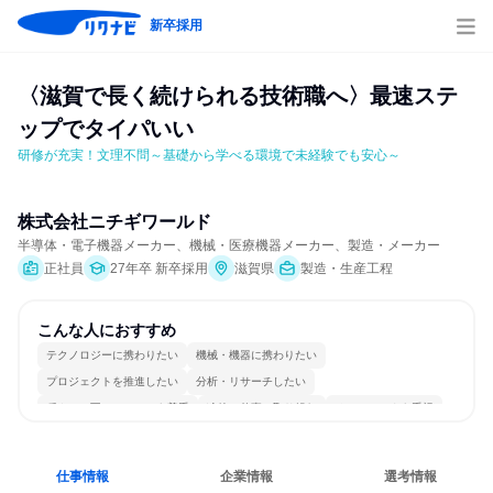
新卒採用
〈滋賀で長く続けられる技術職へ〉最速ステ
ップでタイパいい
研修が充実！文理不問～基礎から学べる環境で未経験でも安心～
株式会社ニチギワールド
半導体・電子機器メーカー、機械・医療機器メーカー、製造・メーカー
正社員
27年卒 新卒採用
滋賀県
製造・生産工程
こんな人におすすめ
テクノロジーに携わりたい
機械・機器に携わりたい
プロジェクトを推進したい
分析・リサーチしたい
穏やかで互いのペースを尊重
冷静に仕事に取り組む
チームワークを重視
長く同じ会社に居続けられる
一つの専門分野を極める
目標に追われず働ける
仕事情報
企業情報
選考情報