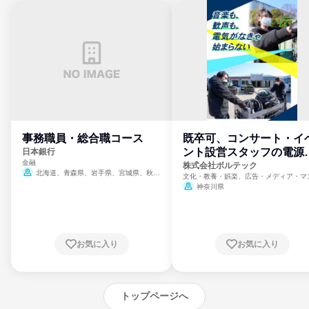
事務職員・総合職コース
既卒可、コンサート・イ
ント設営スタッフの電源
日本銀行
金融
門
株式会社ボルテック
北海道、青森県、岩手県、宮城県、秋田
文化・教養・娯楽、広告・メディア・マ
県、山形県、福島県、茨城県、群馬県、埼玉
ミ、電力・ガス・水道・エネルギー
神奈川県
県、東京都、神奈川県、新潟県、富山県、石
川県、福井県、山梨県、長野県、静岡県、愛
知県、京都府、大阪府、兵庫県、鳥取県、島
根県、岡山県、広島県、山口県、徳島県、香
川県、愛媛県、高知県、福岡県、佐賀県、長
お気に入り
お気に入り
崎県、熊本県、大分県、宮崎県、鹿児島県、
沖縄県
トップページへ