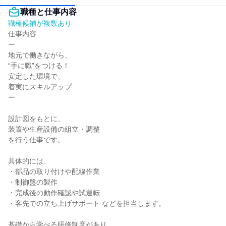
職種と仕事内容
職種候補が複数あり
仕事内容

ー

地元で働きながら、

“手に職”をつける！

安定した環境で、

着実にスキルアップ

ー

設計図をもとに、

装置や生産設備の組立・調整

を行う仕事です。

具体的には、

・部品の取り付けや配線作業

・制御盤の製作

・完成後の動作確認や試運転

・客先での立ち上げサポート などを担当します。

基礎から学べる研修制度があり、
