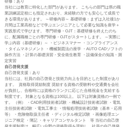
研修：あり

当社には教育に特化した部門があります。 こちらの部門は県の職
業訓練認定校にも指定されおり、未経験の方でも安心して成長で
きる環境があります。 ～研修内容～ 基礎研修：まずは入社後1か
月間は工業高校などで学ぶエンジニアとして必要な知識を座学＋
実践形式で学びます。 専門研修・OJT：基礎研修を終えたのち
に、配属職種ごとの専門研修・OJTがスタートします。 ～実際に
学ぶ内容（基礎研修）～ ・ビジネスマナー ・コンプライアンス 
・タイムマネジメント ・機械製図法の座学 ・AUTO CADソフトの
操作方法 ・計算の基礎演習・安全衛生教育 ・設備保全の知識・測
自己啓発支援
自己啓発支援：あり

当社には、社員の自己啓発と技術力向上を目的とした制度があり
ます。  資格取得奨励制度 奨励する資格の受験料や交通費を会社
が負担し、合格時には資格のランクに応じた合格祝金を支給する
制度です。 対象となる資格は100以上。 以下は対象資格の一例で
す。 （例） ・CAD利用技術者試験 ・機械設計技術者試験 ・電気
主任技術者試験 ・電気工事士 ・情報処理技術者試験（基本・応用
等） ・危険物取扱主任者 ・ディジタル検定試験 ・画像処理エン
ジニア検定 ・簿記 ・キャリアコンサルタント　等 当社の自己啓
発支援制度は、幅広い分野の資格取得を奨励し、社員の自己啓発