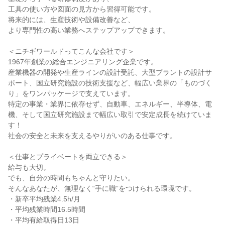
工具の使い方や図面の見方から習得可能です。

将来的には、生産技術や設備改善など、

より専門性の高い業務へステップアップできます。

＜ニチギワールドってこんな会社です＞

1967年創業の総合エンジニアリング企業です。

産業機器の開発や生産ラインの設計受託、大型プラントの設計サ
ポート、国立研究施設の技術支援など、幅広い業界の「ものづく
り」をワンパッケージで支えています。

特定の事業・業界に依存せず、自動車、エネルギー、半導体、電
機、そして国立研究施設まで幅広い取引で安定成長を続けていま
す！

社会の安全と未来を支えるやりがいのある仕事です。

＜仕事とプライベートを両立できる＞

給与も大切。

でも、自分の時間もちゃんと守りたい。

そんなあなたが、無理なく“手に職”をつけられる環境です。

・新卒平均残業4.5h/月

・平均残業時間16.5時間

・平均有給取得日13日
