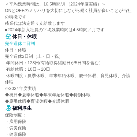
＜平均残業時間は、16.5時間/月（2024年度実績）＞

ONとOFFのメリハリを大切にしながら働く社員が多いことが当社
の特徴です

残業代は法定通り支給致します

■2024年新入社員の平均残業時間は4.5時間／月です
休日・休暇
完全週休二日制
休日・休暇

完全週休2日制（土・日・祝）

 年間休日：123日(有給取得奨励日が5日間を含む）

 有給休暇：10日～20日

 休暇制度：夏季休暇、年末年始休暇、慶弔休暇、育児休暇、介護
休暇

※2024年度実績

◆祝日◆夏季休暇◆年末年始休暇◆特別休暇

◆慶弔休暇◆育児休暇◆介護休暇
福利厚生
保険制度：

・雇用保険

・労災保険

・健康保険
