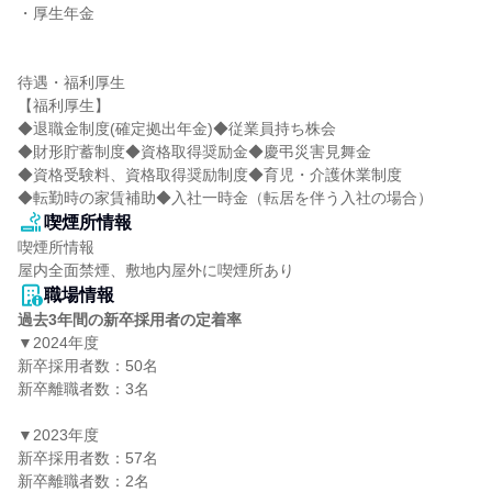
・厚生年金

待遇・福利厚生

【福利厚生】

◆退職金制度(確定拠出年金)◆従業員持ち株会

◆財形貯蓄制度◆資格取得奨励金◆慶弔災害見舞金

◆資格受験料、資格取得奨励制度◆育児・介護休業制度

◆転勤時の家賃補助◆入社一時金（転居を伴う入社の場合）
喫煙所情報
喫煙所情報

屋内全面禁煙、敷地内屋外に喫煙所あり
職場情報
過去3年間の新卒採用者の定着率
▼2024年度

新卒採用者数：50名

新卒離職者数：3名

▼2023年度

新卒採用者数：57名

新卒離職者数：2名
