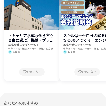
〈キャリア形成も働き方も
スキルは一生自分の武器
自由に選ぶ〉機械・プラン
なる:モノづくり・エン
ト設計
ア職:姫路
株式会社ニチギワールド
株式会社ニチギワールド
半導体・電子機器メーカー、機械・医療機器
半導体・電子機器メーカー、機械・医療
メーカー、製造・メーカー
メーカー、製造・メーカー
兵庫県
兵庫県
お気に入り
お気に入り
あなたへのおすすめ