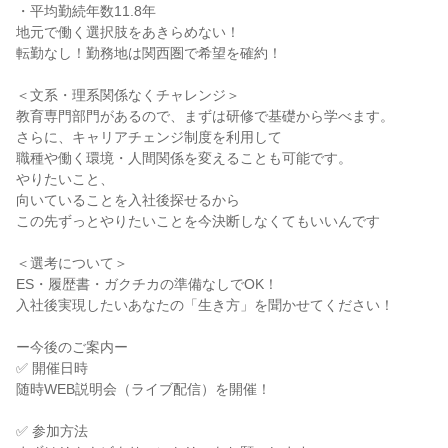
・平均勤続年数11.8年

地元で働く選択肢をあきらめない！

転勤なし！勤務地は関西圏で希望を確約！

＜文系・理系関係なくチャレンジ＞

教育専門部門があるので、まずは研修で基礎から学べます。

さらに、キャリアチェンジ制度を利用して

職種や働く環境・人間関係を変えることも可能です。

やりたいこと、

向いていることを入社後探せるから

この先ずっとやりたいことを今決断しなくてもいいんです

＜選考について＞

ES・履歴書・ガクチカの準備なしでOK！

入社後実現したいあなたの「生き方」を聞かせてください！

ー今後のご案内ー

✅ 開催日時

随時WEB説明会（ライブ配信）を開催！

✅ 参加方法
