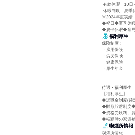
 有給休暇：10日～20日

 休暇制度：夏季休暇、年末年始休暇、慶弔休暇、育児休暇、介護休暇

※2024年度実績

◆祝日◆夏季休暇
◆慶弔休暇◆育
福利厚生
保険制度：

・雇用保険

・労災保険

・健康保険

・厚生年金

待遇・福利厚生

【福利厚生】

◆退職金制度(確
◆財形貯蓄制度◆
◆資格受験料、資
◆転勤時の家賃
喫煙所情報
喫煙所情報
