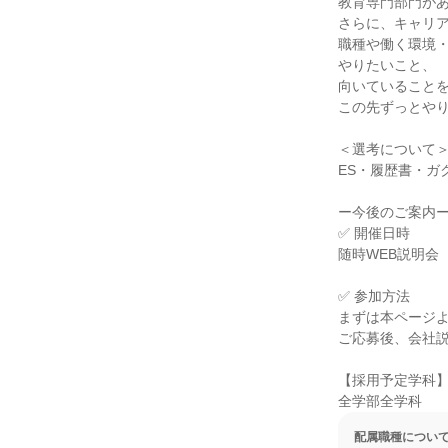
教育専門部門があ
さらに、キャリア
職種や働く環境・
やりたいこと、

向いていることを
この先ずっとやり
＜選考について＞
ES・履歴書・ガ
ー今後のご案内ー
✅ 開催日時

随時WEB説明会
✅ 参加方法

まずは本ページよ
ご応募後、会社説
【採用予定学科】
全学部全学科
配属職種につい