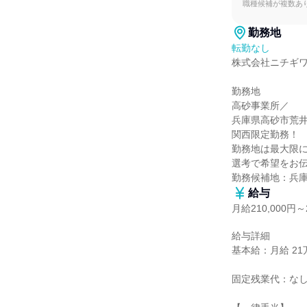
職種候補が複数あ
勤務地
転勤なし
株式会社ニチギワ
勤務地

高砂事業所／

兵庫県高砂市荒井町
関西限定勤務！

勤務地は最大限に
選考で希望をお伝
勤務候補地：兵
給与
月給210,000円～2
給与詳細

基本給：月給 21万円
固定残業代：なし