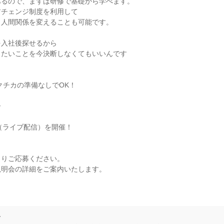
るので、まずは研修で基礎から学べます。

チェンジ制度を利用して

人間関係を変えることも可能です。

入社後探せるから

たいことを今決断しなくてもいいんです



クチカの準備なしでOK！



（ライブ配信）を開催！

りご応募ください。

明会の詳細をご案内いたします。



て