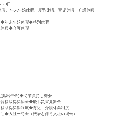
◆年末年始休暇◆特別休暇

児休暇◆介護休暇
定拠出年金)◆従業員持ち株会

資格取得奨励金◆慶弔災害見舞金

格取得奨励制度◆育児・介護休業制度

補助◆入社一時金（転居を伴う入社の場合）