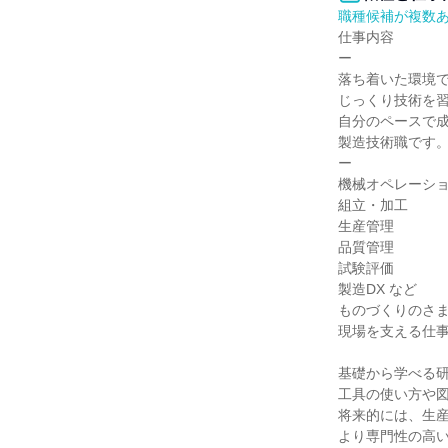
職種候補が複数
仕事内容

ー

落ち着いた環境で
じっくり技術を習得
自分のペースで成
製造技術職です。
ー

機械オペレーショ
組立・加工

生産管理

品質管理

試験評価

製造DX など

ものづくりのさま
現場を支える仕事
基礎から学べる研
工具の使い方や図
将来的には、生産
より専門性の高い