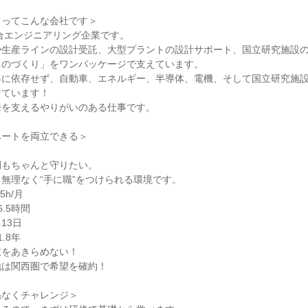
ってこんな会社です＞

総合エンジニアリング企業です。

や生産ラインの設計受託、大型プラントの設計サポート、国立研究施設
のづくり」をワンパッケージで支えています。

界に依存せず、自動車、エネルギー、半導体、電機、そして国立研究施
ています！

を支えるやりがいのある仕事です。

ートを両立できる＞

もちゃんと守りたい。

無理なく“手に職”をつけられる環境です。

h/月

5時間

3日

8年

をあきらめない！

は関西圏で希望を確約！

なくチャレンジ＞
