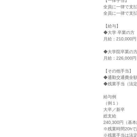
【一律手当】

全員に一律で支払
全員に一律で支払
【給与】

◆大学 卒業の方

月給：210,000円

◆大学院卒業の方
月給：226,000円

【その他手当】

◆通勤交通費全額
◆残業手当（法定
給与例

（例１）

大卒／新卒

総支給

240,300円（基本
※残業時間20hで
※残業手当は法定