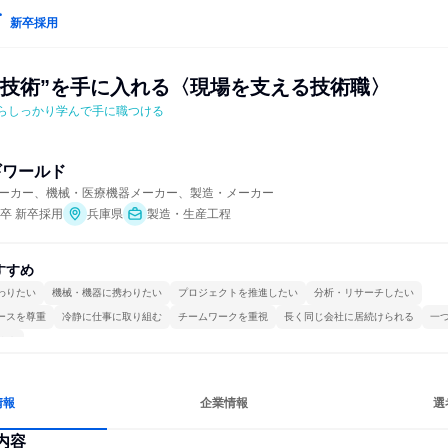
新卒採用
る技術”を手に入れる〈現場を支える技術職〉
からしっかり学んで手に職つける
ギワールド
ーカー、機械・医療機器メーカー、製造・メーカー
年卒 新卒採用
兵庫県
製造・生産工程
すすめ
わりたい
機械・機器に携わりたい
プロジェクトを推進したい
分析・リサーチしたい
ースを尊重
冷静に仕事に取り組む
チームワークを重視
長く同じ会社に居続けられる
一
ける
情報
企業情報
選
内容