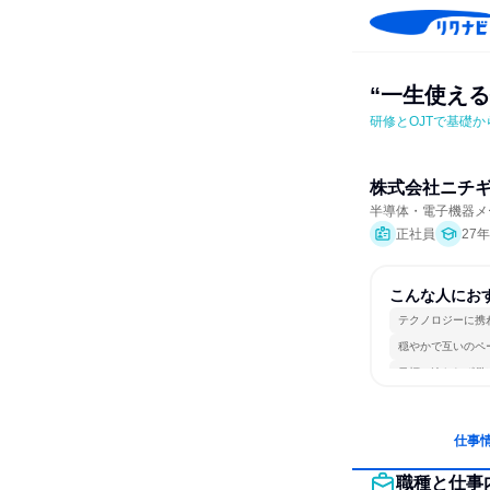
“一生使え
研修とOJTで基礎
株式会社ニチ
半導体・電子機器メ
正社員
27
こんな人にお
テクノロジーに携
穏やかで互いのペ
目標に追われず働
仕事
職種と仕事