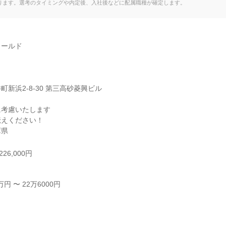
ります。選考のタイミングや内定後、入社後などに配属職種が確定します。
ールド

新浜2-8-30 第三高砂菱興ビル

考慮いたします

えください！

庫県
26,000円
 〜 22万6000円


