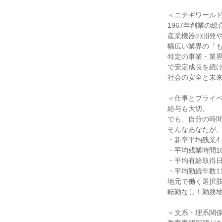
＜ニチギワールド
1967年創業の
産業機器の開発
幅広い業界の「も
特定の事業・業
で安定成長を続け
社会の安全と未来
＜仕事とプライベ
給与も大切。

でも、自分の時間
そんなあなたが、
・新卒平均残業4.5
・平均残業時間16.
・平均有給取得日1
・平均勤続年数11.
地元で働く選択肢
転勤なし！勤務地
＜文系・理系関係