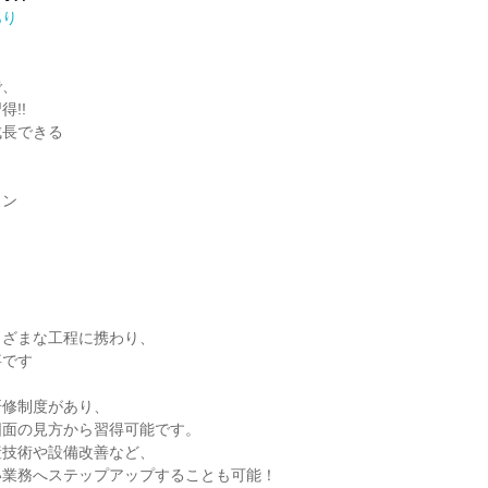
あり
、

!!

長できる



ン

ざまな工程に携わり、

です

修制度があり、

面の見方から習得可能です。

技術や設備改善など、

業務へステップアップすることも可能！
