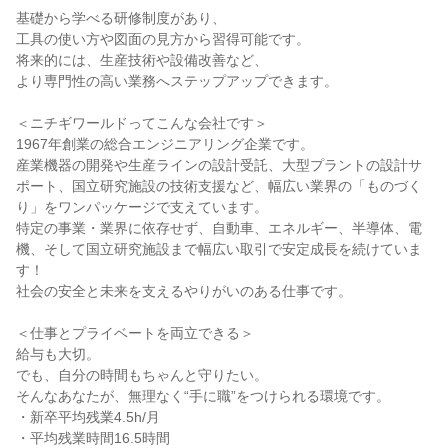
基礎から学べる研修制度があり、

工具の使い方や図面の見方から習得可能です。

将来的には、生産技術や設備改善など、

より専門性の高い業務へステップアップできます。

＜ニチギワールドってこんな会社です＞

1967年創業の総合エンジニアリング企業です。

産業機器の開発や生産ラインの設計受託、大型プラントの設計サ
ポート、国立研究施設の技術支援など、幅広い業界の「ものづく
り」をワンパッケージで支えています。

特定の事業・業界に依存せず、自動車、エネルギー、半導体、電
機、そして国立研究施設まで幅広い取引で安定成長を続けていま
す！

社会の安全と未来を支えるやりがいのある仕事です。

＜仕事とプライベートを両立できる＞

給与も大切。

でも、自分の時間もちゃんと守りたい。

そんなあなたが、無理なく“手に職”をつけられる環境です。

・新卒平均残業4.5h/月

・平均残業時間16.5時間
