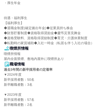
・厚生年金

待遇・福利厚生

【福利厚生】

◆退職金制度(確定拠出年金)◆従業員持ち株会

◆財形貯蓄制度◆資格取得奨励金◆慶弔災害見舞金

◆資格受験料、資格取得奨励制度◆育児・介護休業制度

◆転勤時の家賃補助◆入社一時金（転居を伴う入社の場合）
喫煙所情報
喫煙所情報

屋内全面禁煙、敷地内屋外に喫煙所あり
職場情報
過去3年間の新卒採用者の定着率
▼2024年度

新卒採用者数：50名

新卒離職者数：3名

▼2023年度

新卒採用者数：57名

新卒離職者数：2名
