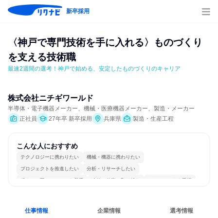
新卒採用
〈神戸で専門技術を手に入れる〉ものづくり
を支える技術職
最速2週間の選考！神戸で始める、安定したものづくりのキャリア
株式会社ニチギワールド
半導体・電子機器メーカー、機械・医療機器メーカー、製造・メーカー
正社員
27年卒 新卒採用
兵庫県
製造・生産工程
こんな人におすすめ
テクノロジーに携わりたい
機械・機器に携わりたい
プロジェクトを推進したい
分析・リサーチしたい
穏やかで互いのペースを尊重
冷静に仕事に取り組む
チームワークを重視
長く同じ会社に居続けられる
一つの専門分野を極める
目標に追われず働ける
仕事情報
企業情報
選考情報