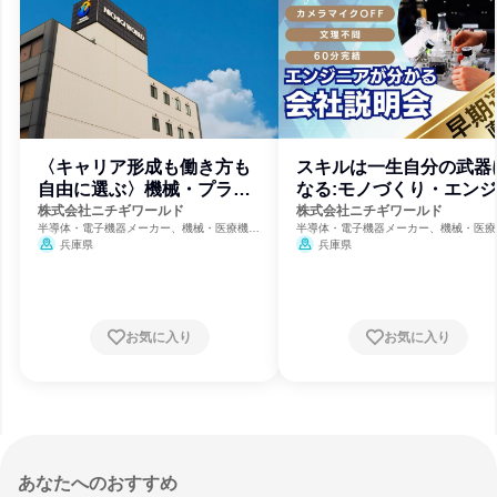
〈キャリア形成も働き方も
スキルは一生自分の武器
自由に選ぶ〉機械・プラン
なる:モノづくり・エン
ト設計
ア職:姫路
株式会社ニチギワールド
株式会社ニチギワールド
半導体・電子機器メーカー、機械・医療機器
半導体・電子機器メーカー、機械・医療
メーカー、製造・メーカー
メーカー、製造・メーカー
兵庫県
兵庫県
お気に入り
お気に入り
あなたへのおすすめ