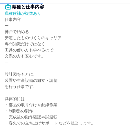
職種と仕事内容
職種候補が複数あり
仕事内容

ー

神戸で始める

安定したものづくりのキャリア

専門知識だけではなく

工具の使い方も学べるので

文系の方も安心です。

ー

設計図をもとに、

装置や生産設備の組立・調整

を行う仕事です。

具体的には、

・部品の取り付けや配線作業

・制御盤の製作

・完成後の動作確認や試運転

・客先での立ち上げサポート などを担当します。
