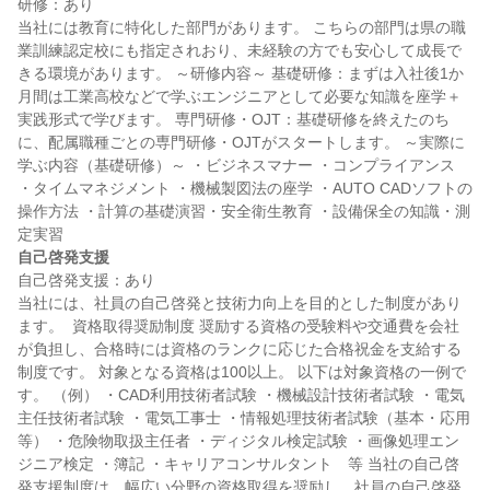
研修：あり

当社には教育に特化した部門があります。 こちらの部門は県の職
業訓練認定校にも指定されおり、未経験の方でも安心して成長で
きる環境があります。 ～研修内容～ 基礎研修：まずは入社後1か
月間は工業高校などで学ぶエンジニアとして必要な知識を座学＋
実践形式で学びます。 専門研修・OJT：基礎研修を終えたのち
に、配属職種ごとの専門研修・OJTがスタートします。 ～実際に
学ぶ内容（基礎研修）～ ・ビジネスマナー ・コンプライアンス 
・タイムマネジメント ・機械製図法の座学 ・AUTO CADソフトの
操作方法 ・計算の基礎演習・安全衛生教育 ・設備保全の知識・測
自己啓発支援
自己啓発支援：あり

当社には、社員の自己啓発と技術力向上を目的とした制度があり
ます。  資格取得奨励制度 奨励する資格の受験料や交通費を会社
が負担し、合格時には資格のランクに応じた合格祝金を支給する
制度です。 対象となる資格は100以上。 以下は対象資格の一例で
す。 （例） ・CAD利用技術者試験 ・機械設計技術者試験 ・電気
主任技術者試験 ・電気工事士 ・情報処理技術者試験（基本・応用
等） ・危険物取扱主任者 ・ディジタル検定試験 ・画像処理エン
ジニア検定 ・簿記 ・キャリアコンサルタント　等 当社の自己啓
発支援制度は、幅広い分野の資格取得を奨励し、社員の自己啓発