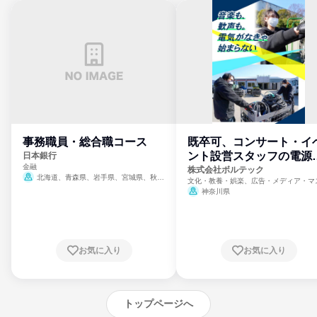
事務職員・総合職コース
既卒可、コンサート・イ
ント設営スタッフの電源
日本銀行
金融
門
株式会社ボルテック
北海道、青森県、岩手県、宮城県、秋田
文化・教養・娯楽、広告・メディア・マ
県、山形県、福島県、茨城県、群馬県、埼玉
ミ、電力・ガス・水道・エネルギー
神奈川県
県、東京都、神奈川県、新潟県、富山県、石
川県、福井県、山梨県、長野県、静岡県、愛
知県、京都府、大阪府、兵庫県、鳥取県、島
根県、岡山県、広島県、山口県、徳島県、香
川県、愛媛県、高知県、福岡県、佐賀県、長
お気に入り
お気に入り
崎県、熊本県、大分県、宮崎県、鹿児島県、
沖縄県
トップページへ