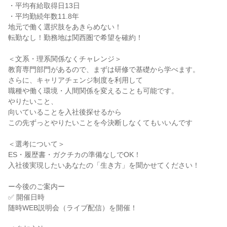
・平均有給取得日13日

・平均勤続年数11.8年

地元で働く選択肢をあきらめない！

転勤なし！勤務地は関西圏で希望を確約！

＜文系・理系関係なくチャレンジ＞

教育専門部門があるので、まずは研修で基礎から学べます。

さらに、キャリアチェンジ制度を利用して

職種や働く環境・人間関係を変えることも可能です。

やりたいこと、

向いていることを入社後探せるから

この先ずっとやりたいことを今決断しなくてもいいんです

＜選考について＞

ES・履歴書・ガクチカの準備なしでOK！

入社後実現したいあなたの「生き方」を聞かせてください！

ー今後のご案内ー

✅ 開催日時

随時WEB説明会（ライブ配信）を開催！
