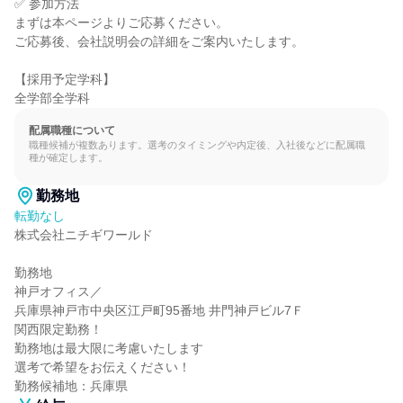
✅ 参加方法

まずは本ページよりご応募ください。

ご応募後、会社説明会の詳細をご案内いたします。

【採用予定学科】

全学部全学科
配属職種について
職種候補が複数あります。選考のタイミングや内定後、入社後などに配属職
種が確定します。
勤務地
転勤なし
株式会社ニチギワールド

勤務地

神戸オフィス／

兵庫県神戸市中央区江戸町95番地 井門神戸ビル7Ｆ

関西限定勤務！

勤務地は最大限に考慮いたします

選考で希望をお伝えください！

勤務候補地：兵庫県