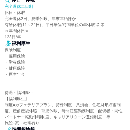
完全週休二日制
休日・休暇

完全週休2日、夏季休暇、年末年始ほか

有給休暇(11～22日)、半日単位/時間単位の年休取得 等

≪年間休日≫

123日/年
福利厚生
保険制度：

・雇用保険

・労災保険

・健康保険

・厚生年金

待遇・福利厚生

【福利厚生】

制度=カフェテリアプラン、持株制度、共済会、住宅財形貯蓄制
度、産前産後休暇、育児休暇、時間短縮勤務制度、配偶者・同性
パートナー転勤休職制度、キャリアリターン登録制度、等

施設=寮・社宅有り
喫煙所情報