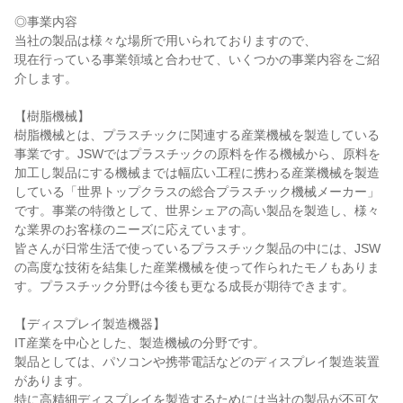
◎事業内容

当社の製品は様々な場所で用いられておりますので、

現在行っている事業領域と合わせて、いくつかの事業内容をご紹
介します。

【樹脂機械】

樹脂機械とは、プラスチックに関連する産業機械を製造している
事業です。JSWではプラスチックの原料を作る機械から、原料を
加工し製品にする機械までは幅広い工程に携わる産業機械を製造
している「世界トップクラスの総合プラスチック機械メーカー」
です。事業の特徴として、世界シェアの高い製品を製造し、様々
な業界のお客様のニーズに応えています。

皆さんが日常生活で使っているプラスチック製品の中には、JSW
の高度な技術を結集した産業機械を使って作られたモノもありま
す。プラスチック分野は今後も更なる成長が期待できます。

【ディスプレイ製造機器】

IT産業を中心とした、製造機械の分野です。

製品としては、パソコンや携帯電話などのディスプレイ製造装置
があります。

特に高精細ディスプレイを製造するためには当社の製品が不可欠