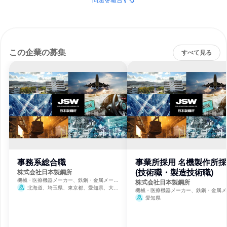
問題を報告する
この企業の募集
すべて見る
事務系総合職
事業所採用 名機製作所採
(技術職・製造技術職)
株式会社日本製鋼所
機械・医療機器メーカー、鉄鋼・金属メーカ
株式会社日本製鋼所
ー
北海道、埼玉県、東京都、愛知県、大阪
機械・医療機器メーカー、鉄鋼・金属メ
府、広島県
ー
愛知県