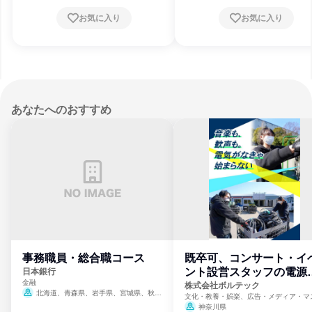
お気に入り
お気に入り
あなたへのおすすめ
事務職員・総合職コース
既卒可、コンサート・イ
ント設営スタッフの電源
日本銀行
金融
門
株式会社ボルテック
北海道、青森県、岩手県、宮城県、秋田
文化・教養・娯楽、広告・メディア・マ
県、山形県、福島県、茨城県、群馬県、埼玉
ミ、電力・ガス・水道・エネルギー
神奈川県