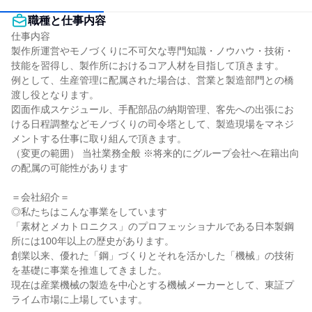
職種と仕事内容
仕事内容

製作所運営やモノづくりに不可欠な専門知識・ノウハウ・技術・
技能を習得し、製作所におけるコア人材を目指して頂きます。

例として、生産管理に配属された場合は、営業と製造部門との橋
渡し役となります。

図面作成スケジュール、手配部品の納期管理、客先への出張にお
ける日程調整などモノづくりの司令塔として、製造現場をマネジ
メントする仕事に取り組んで頂きます。

（変更の範囲） 当社業務全般 ※将来的にグループ会社へ在籍出向
の配属の可能性があります

＝会社紹介＝

◎私たちはこんな事業をしています

「素材とメカトロニクス」のプロフェッショナルである日本製鋼
所には100年以上の歴史があります。

創業以来、優れた「鋼」づくりとそれを活かした「機械」の技術
を基礎に事業を推進してきました。

現在は産業機械の製造を中心とする機械メーカーとして、東証プ
ライム市場に上場しています。
