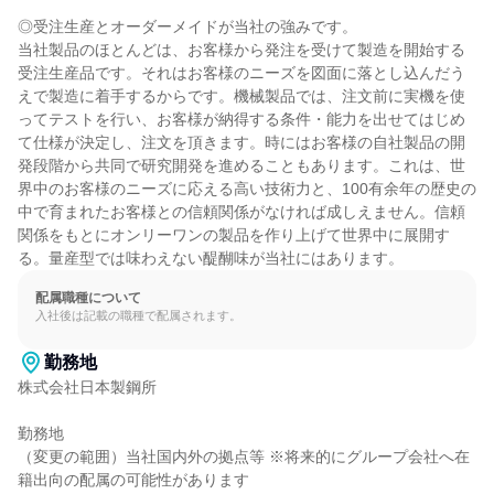
◎受注生産とオーダーメイドが当社の強みです。

当社製品のほとんどは、お客様から発注を受けて製造を開始する
受注生産品です。それはお客様のニーズを図面に落とし込んだう
えで製造に着手するからです。機械製品では、注文前に実機を使
ってテストを行い、お客様が納得する条件・能力を出せてはじめ
て仕様が決定し、注文を頂きます。時にはお客様の自社製品の開
発段階から共同で研究開発を進めることもあります。これは、世
界中のお客様のニーズに応える高い技術力と、100有余年の歴史の
中で育まれたお客様との信頼関係がなければ成しえません。信頼
関係をもとにオンリーワンの製品を作り上げて世界中に展開す
る。量産型では味わえない醍醐味が当社にはあります。
配属職種について
入社後は記載の職種で配属されます。
勤務地
株式会社日本製鋼所

勤務地

（変更の範囲）当社国内外の拠点等 ※将来的にグループ会社へ在
籍出向の配属の可能性があります
