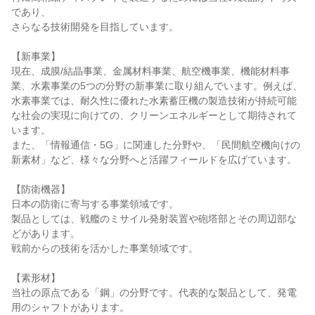
であり、

さらなる技術開発を目指しています。

【新事業】

現在、成膜/結晶事業、金属材料事業、航空機事業、機能材料事
業、水素事業の5つの分野の新事業に取り組んでいます。例えば、
水素事業では、耐久性に優れた水素蓄圧機の製造技術が持続可能
な社会の実現に向けての、クリーンエネルギーとして期待されて
います。

また、「情報通信・5G」に関連した分野や、「民間航空機向けの
新素材」など、様々な分野へと活躍フィールドを広げています。

【防衛機器】

日本の防衛に寄与する事業領域です。

製品としては、戦艦のミサイル発射装置や砲塔部とその周辺部な
どがあります。

戦前からの技術を活かした事業領域です。

【素形材】

当社の原点である「鋼」の分野です。代表的な製品として、発電
用のシャフトがあります。
