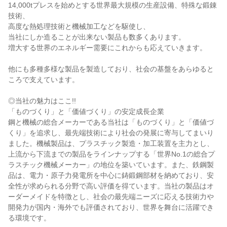
14,000tプレスを始めとする世界最大規模の生産設備、特殊な鍛錬
技術、

高度な熱処理技術と機械加工などを駆使し、

当社にしか造ることが出来ない製品も数多くあります。

増大する世界のエネルギー需要にこれからも応えていきます。

他にも多種多様な製品を製造しており、社会の基盤をあらゆると
ころで支えています。

◎当社の魅力はここ!!

「ものづくり」と「価値づくり」の安定成長企業

鋼と機械の総合メーカーである当社は「ものづくり」と「価値づ
くり」を追求し、最先端技術により社会の発展に寄与してまいり
ました。機械製品は、プラスチック製造・加工装置を主力とし、
上流から下流までの製品をラインナップする「世界No.1の総合プ
ラスチック機械メーカー」の地位を築いています。また、鉄鋼製
品は、電力・原子力発電所を中心に鋳鍛鋼部材を納めており、安
全性が求められる分野で高い評価を得ています。当社の製品はオ
ーダーメイドを特徴とし、社会の最先端ニーズに応える技術力や
開発力が国内・海外でも評価されており、世界を舞台に活躍でき
る環境です。
