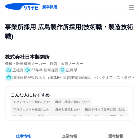
新卒採用
事業所採用 広島製作所採用(技術職・製造技術
職)
株式会社日本製鋼所
機械・医療機器メーカー、鉄鋼・金属メーカー
正社員
27年卒 新卒採用
広島県
職種候補が複数あり（SCM/生産管理/購買/物流、バックオフィス・事務・
こんな人におすすめ
テクノロジーに携わりたい
機械・機器に携わりたい
プロジェクトを推進したい
海外と交流したい
情熱を持って仕事に取り組む
常に新しいものに挑戦
グローバル志向が強い
女性が働きやすい環境で働ける
長く同じ会社に居続けられる
一つの専門分野を極める
仕事情報
企業情報
選考情報