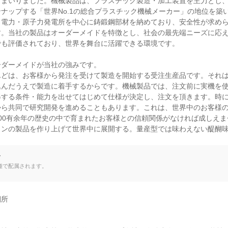
てまいりました。機械製品は、プラスチック製造・加工装置を主力とし
ナップする「世界No.1の総合プラスチック機械メーカー」の地位を築
、電力・原子力発電所を中心に鋳鍛鋼部材を納めており、安全性が求め
す。当社の製品はオーダーメイドを特徴とし、社会の最先端ニーズに応
も評価されており、世界を舞台に活躍できる環境です。

ダーメイドが当社の強みです。

んどは、お客様から発注を受けて製造を開始する受注生産品です。それ
込んだうえで製造に着手するからです。機械製品では、注文前に実機を
得する条件・能力を出せてはじめて仕様が決定し、注文を頂きます。時
から共同で研究開発を進めることもあります。これは、世界中のお客様
00有余年の歴史の中で育まれたお客様との信頼関係がなければ成しえ
ワンの製品を作り上げて世界中に展開する。量産型では味わえない醍醐
て
種で配属されます。
所
