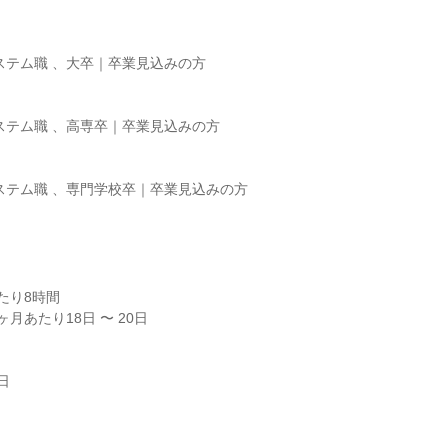
ステム職 、大卒｜卒業見込みの方

ステム職 、高専卒｜卒業見込みの方

ステム職 、専門学校卒｜卒業見込みの方

り8時間

月あたり18日 〜 20日



日