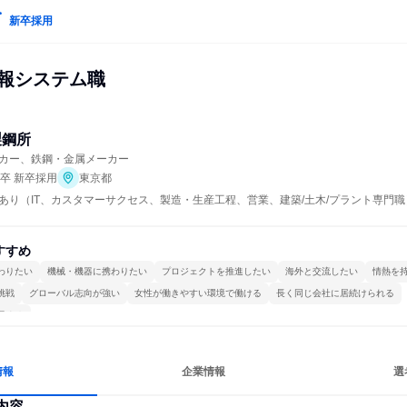
新卒採用
情報システム職
製鋼所
カー、鉄鋼・金属メーカー
年卒 新卒採用
東京都
あり（IT、カスタマーサクセス、製造・生産工程、営業、建築/土木/プラント専門職
すすめ
わりたい
機械・機器に携わりたい
プロジェクトを推進したい
海外と交流したい
情熱を
挑戦
グローバル志向が強い
女性が働きやすい環境で働ける
長く同じ会社に居続けられる
極める
情報
企業情報
選
内容