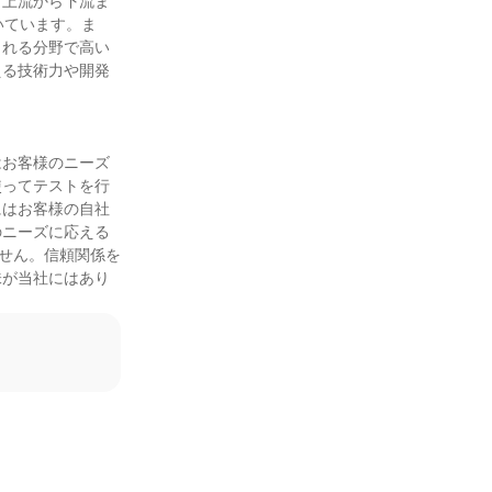
、上流から下流ま
いています。ま
られる分野で高い
える技術力や開発
はお客様のニーズ
使ってテストを行
にはお客様の自社
のニーズに応える
ません。信頼関係を
味が当社にはあり