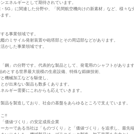
ンエネルギーとして期待されています。

信・5G」に関連した分野や、「民間航空機向けの新素材」など、様々な
ます。

する事業領域です。

艦のミサイル発射装置や砲塔部とその周辺部などがあります。

活かした事業領域です。

「鋼」の分野です。代表的な製品として、発電用のシャフトがあります
レスを始めとする世界最大規模の生産設備、特殊な鍛錬技術、

と機械加工などを駆使し、

とが出来ない製品も数多くあります。

ネルギー需要にこれからも応えていきます。

製品を製造しており、社会の基盤をあらゆるところで支えています。

!!

「価値づくり」の安定成長企業

メーカーである当社は「ものづくり」と「価値づくり」を追求し、最先