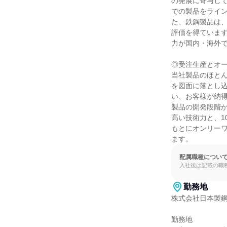
の発展に寄与し
での製品をライン
た、鉄鋼製品は
評価を得ていま
力が国内・海外で
◎受注生産とオー
当社製品のほと
を図面に落とし
い、お客様が納
製品の開発段階
高い技術力と、1
もとにオンリー
ます。
配属職種につい
入社後は記載の職
勤務地
株式会社日本製鋼
勤務地
