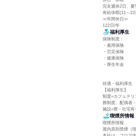
完全週休2日、夏
有給休暇(11～2
≪年間休日≫

122日/年
福利厚生
保険制度：

・雇用保険

・労災保険

・健康保険

・厚生年金

待遇・福利厚生

【福利厚生】

制度=カフェテ
務制度、配偶者・
施設=寮・社宅有
喫煙所情報
喫煙所情報

屋内原則禁煙（喫
本社は、フロア