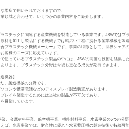
な場所で用いられておりますので、

業領域と合わせて、いくつかの事業内容をご紹介します。

ラスチックに関連する産業機械を製造している事業です。JSWではプ
、原料を加工し製品にする機械までは幅広い工程に携わる産業機械を製
総合プラスチック機械メーカー」です。事業の特徴として、世界シェア
お客様のニーズに応えています。

で使っているプラスチック製品の中には、JSWの高度な技術を結集し
あります。プラスチック分野は今後も更なる成長が期待できます。

造機器】

した、製造機械の分野です。

ソコンや携帯電話などのディスプレイ製造装置があります。

プレイを製造するためには当社の製品が不可欠であり、

を目指しています。

事業、金属材料事業、航空機事業、機能材料事業、水素事業の5つの分
例えば、水素事業では、耐久性に優れた水素蓄圧機の製造技術が持続可