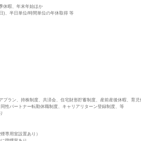
季休暇、年末年始ほか

2日)、半日単位/時間単位の年休取得 等

リアプラン、持株制度、共済会、住宅財形貯蓄制度、産前産後休暇、育児
同性パートナー転勤休職制度、キャリアリターン登録制度、等

り
煙専用室設置あり）

内に喫煙室あり。