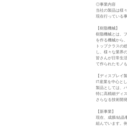
◎事業内容

当社の製品は様々
現在行っている事
【樹脂機械】

樹脂機械とは、プ
を作る機械から
トップクラスの
し、様々な業界の
皆さんが日常生活
て作られたモノも
【ディスプレイ製
IT産業を中心と
製品としては、パ
特に高精細ディス
さらなる技術開発
【新事業】

現在、成膜/結晶
組んでいます。