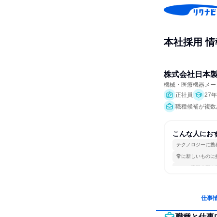
本社採用 
株式会社日本
機械・医療機器メー
正社員
27
職種候補が複数
こんな人にお
テクノロジーに携
常に新しいものに
一つの専門分野を
仕事
職種と仕事