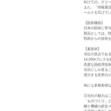
向けての、クリー
また、「情報通
ールドを広げてい
【防衛機器】

日本の防衛に寄与
製品としては、戦
戦前からの技術を
【素形材】

当社の原点である
14,000tプ
高度な熱処理技術
当社にしか造るこ
増大する世界のエ
他にも多種多様な
◎当社の魅力はここ
「ものづくり」と
鋼と機械の総合