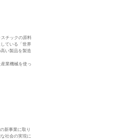
ラスチックの原料
造している「世界
の高い製品を製造
た産業機械を使っ
野の新事業に取り
能な社会の実現に