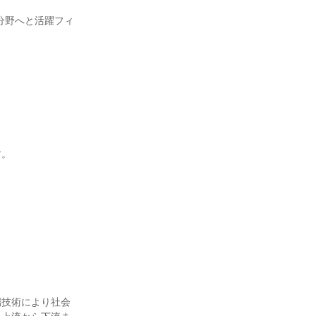
分野へと活躍フィ
。

端技術により社会