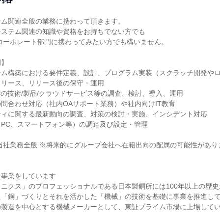
ム関連全般の業務に携わって頂きます。

ステム関連の知識や資格をお持ちでない方でも

】

テム構築における要件定義、設計、プログラム実装（スクラッチ開発や
リース、リリース後の保守・運用

新の技術/製品/クラウドサービス等の調査、検討、導入、運用

問合わせ対応（社内OAサポート業務）や社内向けIT教育

ィに関する最新動向の調査、対策の検討・実施、インシデント対応

PC、スマートフォン等）の調達及び設定・管理

当社業務全般 ※将来的にグループ会社へ在籍出向の配属の可能性がありま
事業をしています

ニクス」のプロフェッショナルである日本製鋼所には100年以上の歴史
「鋼」づくりとそれを活かした「機械」の技術を基礎に事業を推進して
製造を中心とする機械メーカーとして、東証プライム市場に上場してい