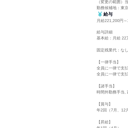
（変更の範囲）当
勤務候補地：東
給与
月給221,200円～2
給与詳細

基本給：月給 22万1
固定残業代：なし
【一律手当】

全員に一律で支払
全員に一律で支払
【諸手当】

時間外勤務手当, 
【賞与】

年2回（7月、12月
【昇給】
