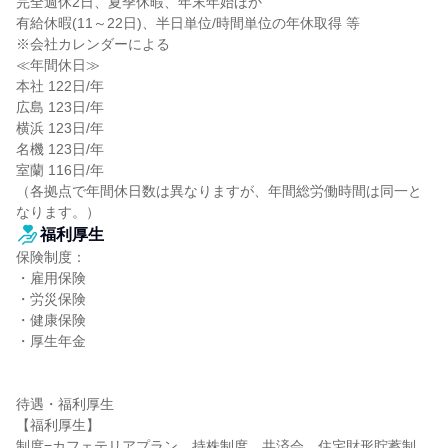
完全週休2日、夏季休暇、年末年始ほか

有給休暇(11～22日)、半日単位/時間単位の年休取得 等

※会社カレンダーによる

≪年間休日≫

本社 122日/年

広島 123日/年

横浜 123日/年

名機 123日/年

室蘭 116日/年

（各拠点で年間休日数は異なりますが、年間総労働時間は同一と
なります。）
福利厚生
保険制度：

・雇用保険

・労災保険

・健康保険

・厚生年金

待遇・福利厚生

【福利厚生】

制度=カフェテリアプラン、持株制度、共済会、住宅財形貯蓄制