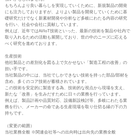
もちろんより良い暮らしを実現していくために、新規製品の開発
にも注力しておりますが、よりよい製品を開発していくために基
礎研究だけでなく新素材開発や分析など多岐にわたる内容の研究
を行い、社会や会社に貢献しています。

例えば、近年ではAI/IoT技術といった、最新の技術を製品や社内で
取り入れるための活動も展開しており、世の中のニーズに応える
べく研究を進めております。

生産技術

他社製品との差別化を図る上で欠かせない「製造工程の改善」の
担い手です。

当社製品の中には、当社でしかできない技術を持った部品/部材を
含め、多くのコア技術が蓄積されています。

この技術を安定的に製造する為、技術的な視点から現場を支え、
新たな「改善」を生みだすために日々の業務を行っています。

例えば、製品計画や品質対応、設備新設検討等、多岐にわたる業
務を行い、メーカーの命である生産現場を取り仕切る縁の下の力
持ちです。

（変更の範囲）

当社業務全般 ※関連会社等への出向時は出向先の業務全般
