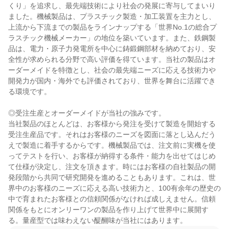
くり」を追求し、最先端技術により社会の発展に寄与してまいり
ました。機械製品は、プラスチック製造・加工装置を主力とし、
上流から下流までの製品をラインナップする「世界No.1の総合プ
ラスチック機械メーカー」の地位を築いています。また、鉄鋼製
品は、電力・原子力発電所を中心に鋳鍛鋼部材を納めており、安
全性が求められる分野で高い評価を得ています。当社の製品はオ
ーダーメイドを特徴とし、社会の最先端ニーズに応える技術力や
開発力が国内・海外でも評価されており、世界を舞台に活躍でき
る環境です。

◎受注生産とオーダーメイドが当社の強みです。

当社製品のほとんどは、お客様から発注を受けて製造を開始する
受注生産品です。それはお客様のニーズを図面に落とし込んだう
えで製造に着手するからです。機械製品では、注文前に実機を使
ってテストを行い、お客様が納得する条件・能力を出せてはじめ
て仕様が決定し、注文を頂きます。時にはお客様の自社製品の開
発段階から共同で研究開発を進めることもあります。これは、世
界中のお客様のニーズに応える高い技術力と、100有余年の歴史の
中で育まれたお客様との信頼関係がなければ成しえません。信頼
関係をもとにオンリーワンの製品を作り上げて世界中に展開す
る。量産型では味わえない醍醐味が当社にはあります。