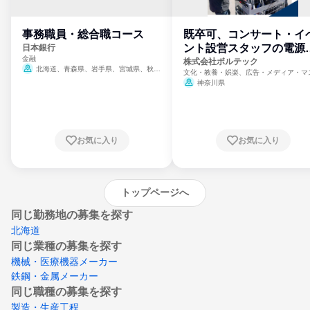
事務職員・総合職コース
既卒可、コンサート・イ
ント設営スタッフの電源
日本銀行
金融
門
株式会社ボルテック
北海道、青森県、岩手県、宮城県、秋田
文化・教養・娯楽、広告・メディア・マ
県、山形県、福島県、茨城県、群馬県、埼玉
ミ、電力・ガス・水道・エネルギー
神奈川県
県、東京都、神奈川県、新潟県、富山県、石
川県、福井県、山梨県、長野県、静岡県、愛
知県、京都府、大阪府、兵庫県、鳥取県、島
根県、岡山県、広島県、山口県、徳島県、香
川県、愛媛県、高知県、福岡県、佐賀県、長
お気に入り
お気に入り
崎県、熊本県、大分県、宮崎県、鹿児島県、
沖縄県
トップページへ
同じ勤務地の募集を探す
北海道
同じ業種の募集を探す
機械・医療機器メーカー
鉄鋼・金属メーカー
同じ職種の募集を探す
製造・生産工程