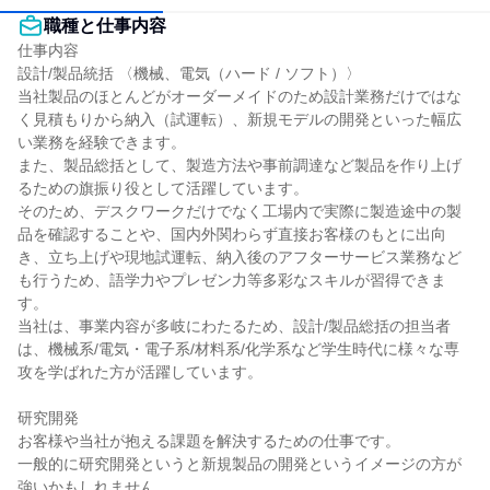
職種と仕事内容
仕事内容

設計/製品統括 〈機械、電気（ハード / ソフト）〉

当社製品のほとんどがオーダーメイドのため設計業務だけではな
く見積もりから納入（試運転）、新規モデルの開発といった幅広
い業務を経験できます。

また、製品総括として、製造方法や事前調達など製品を作り上げ
るための旗振り役として活躍しています。

そのため、デスクワークだけでなく工場内で実際に製造途中の製
品を確認することや、国内外関わらず直接お客様のもとに出向
き、立ち上げや現地試運転、納入後のアフターサービス業務など
も行うため、語学力やプレゼン力等多彩なスキルが習得できま
す。

当社は、事業内容が多岐にわたるため、設計/製品総括の担当者
は、機械系/電気・電子系/材料系/化学系など学生時代に様々な専
攻を学ばれた方が活躍しています。

研究開発

お客様や当社が抱える課題を解決するための仕事です。

一般的に研究開発というと新規製品の開発というイメージの方が
強いかもしれません。
