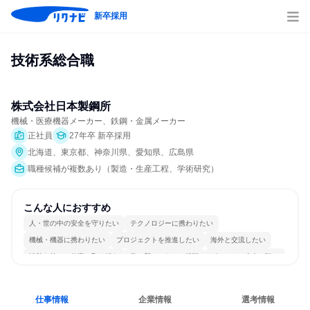
新卒採用
技術系総合職
株式会社日本製鋼所
機械・医療機器メーカー、鉄鋼・金属メーカー
正社員
27年卒 新卒採用
北海道、東京都、神奈川県、愛知県、広島県
職種候補が複数あり（製造・生産工程、学術研究）
こんな人におすすめ
人・世の中の安全を守りたい
テクノロジーに携わりたい
機械・機器に携わりたい
プロジェクトを推進したい
海外と交流したい
情熱を持って仕事に取り組む
常に新しいものに挑戦
グローバル志向が強い
女性が働きやすい環境で働ける
一つの専門分野を極める
仕事情報
企業情報
選考情報