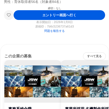
締切：なし
エントリー画面へ行く
表示開始日：2026年1月8日
原稿ID：
7b6c5236737a61d3
問題を報告する
この企業の募集
すべて見る
事務系総合職
事業所採用 名機製作所採