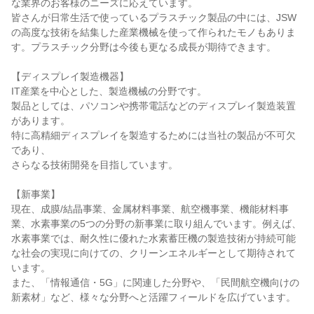
な業界のお客様のニーズに応えています。

皆さんが日常生活で使っているプラスチック製品の中には、JSW
の高度な技術を結集した産業機械を使って作られたモノもありま
す。プラスチック分野は今後も更なる成長が期待できます。

【ディスプレイ製造機器】

IT産業を中心とした、製造機械の分野です。

製品としては、パソコンや携帯電話などのディスプレイ製造装置
があります。

特に高精細ディスプレイを製造するためには当社の製品が不可欠
であり、

さらなる技術開発を目指しています。

【新事業】

現在、成膜/結晶事業、金属材料事業、航空機事業、機能材料事
業、水素事業の5つの分野の新事業に取り組んでいます。例えば、
水素事業では、耐久性に優れた水素蓄圧機の製造技術が持続可能
な社会の実現に向けての、クリーンエネルギーとして期待されて
います。

また、「情報通信・5G」に関連した分野や、「民間航空機向けの
新素材」など、様々な分野へと活躍フィールドを広げています。
