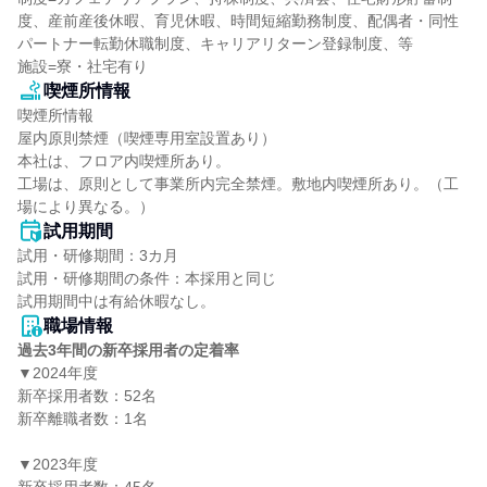
度、産前産後休暇、育児休暇、時間短縮勤務制度、配偶者・同性
パートナー転勤休職制度、キャリアリターン登録制度、等

施設=寮・社宅有り
喫煙所情報
喫煙所情報

屋内原則禁煙（喫煙専用室設置あり）

本社は、フロア内喫煙所あり。

工場は、原則として事業所内完全禁煙。敷地内喫煙所あり。（工
場により異なる。）
試用期間
試用・研修期間：3カ月

試用・研修期間の条件：本採用と同じ

職場情報
過去3年間の新卒採用者の定着率
▼2024年度

新卒採用者数：52名

新卒離職者数：1名

▼2023年度
