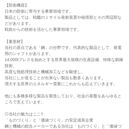
【防衛機器】

日本の防衛に寄与する事業領域です。

製品としては、戦艦のミサイル発射装置や砲塔部とその周辺部な
どがあります。

戦前からの技術を活かした事業領域です。

【素形材】

当社の原点である「鋼」の分野です。代表的な製品として、発電
用のシャフトがあります。

14,000tプレスを始めとする世界最大規模の生産設備、特殊な鍛錬
技術、

高度な熱処理技術と機械加工などを駆使し、

当社にしか造ることが出来ない製品も数多くあります。

増大する世界のエネルギー需要にこれからも応えていきます。

他にも多種多様な製品を製造しており、社会の基盤をあらゆると
ころで支えています。

◎当社の魅力はここ!!

「ものづくり」と「価値づくり」の安定成長企業

鋼と機械の総合メーカーである当社は「ものづくり」と「価値づ