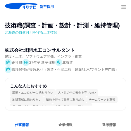
新卒採用
技術職(調査・計画・設計・計測・維持管理)
北海道の自然河川を守る土木技師！
株式会社北開水工コンサルタント
建設・土木、ソフトウェア開発、インフラ・鉱業
正社員
27年卒 新卒採用
北海道
職種候補が複数あり（製造・生産工程、建築/土木/プラント専門職）
こんな人におすすめ
環境・エコロジーに携わりたい
人・世の中の安全を守りたい
地域貢献に携わりたい
情熱を持って仕事に取り組む
チームワークを重視
長く同じ会社に居続けられる
多様な職種の人と関われる
仕事情報
企業情報
選考情報