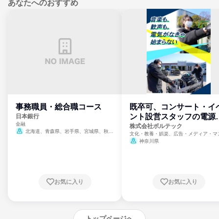
あなたへのおすすめ
事務職員・総合職コース
既卒可、コンサート・イ
ント設営スタッフの電源
日本銀行
金融
門
株式会社ボルテック
北海道、青森県、岩手県、宮城県、秋田
文化・教養・娯楽、広告・メディア・マ
県、山形県、福島県、茨城県、群馬県、埼玉
ミ、電力・ガス・水道・エネルギー
神奈川県
県、東京都、神奈川県、新潟県、富山県、石
川県、福井県、山梨県、長野県、静岡県、愛
知県、京都府、大阪府、兵庫県、鳥取県、島
根県、岡山県、広島県、山口県、徳島県、香
川県、愛媛県、高知県、福岡県、佐賀県、長
お気に入り
お気に入り
崎県、熊本県、大分県、宮崎県、鹿児島県、
沖縄県
トップページへ