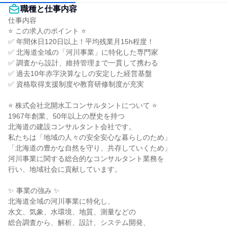
職種と仕事内容
仕事内容

⭐ この求人のポイント ⭐

✅ 年間休日120日以上！平均残業月15h程度！

✅ 北海道全域の「河川事業」に特化した専門家

✅ 調査から設計、維持管理まで一貫して携わる

✅ 過去10年赤字決算なしの安定した経営基盤

✅ 資格取得支援制度や教育研修制度が充実

⭐ 株式会社北開水工コンサルタントについて ⭐

1967年創業、50年以上の歴史を持つ

北海道の建設コンサルタント会社です。

私たちは「地域の人々の安全安心な暮らしのため」

「北海道の豊かな自然を守り、共存していくため」

河川事業に関する総合的なコンサルタント業務を

行い、地域社会に貢献しています。

✨ 事業の強み ✨

北海道全域の河川事業に特化し、

水文、気象、水環境、地質、測量などの

総合調査から、解析、設計、システム開発、
