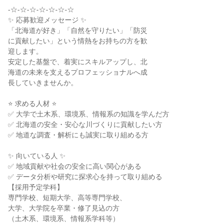
-☆-☆-☆-☆-☆-☆-☆

✨ 応募歓迎メッセージ ✨

「北海道が好き」「自然を守りたい」「防災

に貢献したい」という情熱をお持ちの方を歓

迎します。

安定した基盤で、着実にスキルアップし、北

海道の未来を支えるプロフェッショナルへ成

長していきませんか。

⭐ 求める人材 ⭐

✅ 大学で土木系、環境系、情報系の知識を学んだ方

✅ 北海道の安全・安心な川づくりに貢献したい方

✅ 地道な調査・解析にも誠実に取り組める方

✨ 向いている人 ✨

✅ 地域貢献や社会の安全に高い関心がある

✅ データ分析や研究に探求心を持って取り組める

【採用予定学科】

専門学校、短期大学、高等専門学校、

大学、大学院を卒業・修了見込の方

（土木系、環境系、情報系学科等）
