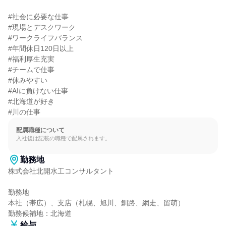
#社会に必要な仕事

#現場とデスクワーク

#ワークライフバランス

#年間休日120日以上

#福利厚生充実

#チームで仕事

#休みやすい

#AIに負けない仕事

#北海道が好き

#川の仕事
配属職種について
入社後は記載の職種で配属されます。
勤務地
株式会社北開水工コンサルタント

勤務地

本社（帯広）、支店（札幌、旭川、釧路、網走、留萌）

勤務候補地：北海道
給与