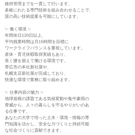
維持管理までを一貫して行います。

多岐にわたる専門技術を組み合わせることで、

質の高い技術提案を可能にしています。

✨ 働く環境 ✨

年間休日120日以上、

平均残業時間は月15時間を目標に

ワークライフバランスを重視しています。

産休・育児休暇取得実績もあり、

長く腰を据えて働ける環境です。

帯広市の本社新社屋や、

札幌支店新社屋が完成しており、

快適な環境で業務に取り組めます。

✨ 仕事内容の魅力 ✨

地球規模の課題である気候変動や集中豪雨の

脅威から、人々の暮らしを守るやりがいのあ

る仕事です。

あなたの大学で培った土木・環境・情報の専

門知識を活かし、安全な川づくりと持続可能

な社会づくりに貢献できます。
