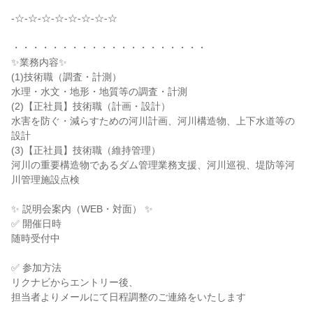
-☆-☆-☆-☆-☆-☆-☆-☆

・・・・・・・・・・・・・・・・・・・・

✨業務内容✨

(1)技術職（調査・計測）

水理・水文・地形・地質等の調査・計測

(2)【正社員】技術職（計画・設計）

水害を防ぐ・減らすための河川計画、河川構造物、上下水道等の
設計

(3)【正社員】技術職（維持管理）

河川の重要構造物であるダム管理業務支援、河川巡視、堤防等河
川管理施設点検

✨ 説明会案内（WEB・対面） ✨

✅ 開催日時

随時受付中

✅ 参加方法

リクナビからエントリー後、

担当者よりメールにて日程調整のご連絡をいたします
