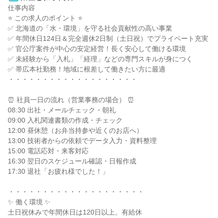
仕事内容

⭐ この求人のポイント ⭐

✅ 北海道の「水・環境」を守る社会貢献性の高い事業

✅ 年間休日124日＆完全週休2日制（土日祝）でプライベート充実

✅ 官公庁案件が中心の安定経営！長く安心して働ける環境

✅ 未経験から「入札」「経理」などの専門スキルが身につく

✅ 帯広本社勤務！地域に根差して働きたい方に最適

・・・・・・・・・・・・・・・・・・・

⏰ 社員一日の流れ（営業事務の場合） ⏰

08:30 出社・メールチェック・朝礼

09:00 入札関連書類の作成・チェック

12:00 昼休憩（お弁当持参や近くのお店へ）

13:00 技術者からの依頼でデータ入力・資料整理

15:00 電話応対・来客対応

16:30 翌日のスケジュール確認・日報作成

17:30 退社「お疲れ様でした！」

・・・・・・・・・・・・・・・・・・・・

✨ 働く環境 ✨

土日祝休みで年間休日は120日以上。有給休
