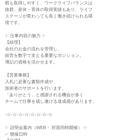
暇も取得しやすく、ワークライフバランスは

抜群。産休・育休の取得実績もあり、ライフ

ステージが変わっても長く働き続けられる環

境です。

✨ 仕事内容の魅力 ✨

【経理】

会社のお金の流れを管理し、

経営を数字で支える重要なポジション。

簿記の資格を活かせます。

【営業事務】

入札に必要な書類作成や、

技術者のサポートを行います。

「ありがとう」と感謝される機会が多く

チームで仕事を成し遂げる達成感があります。

-☆-☆-☆-☆-☆-☆-☆-☆

✨ 説明会案内（WEB・ 対面同時開催） ✨

✅ 開催日時
