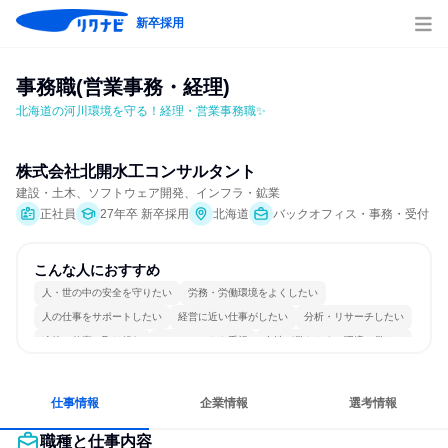
新卒採用
事務職(営業事務・経理)
北海道の河川環境を守る！経理・営業事務職✨
株式会社北開水工コンサルタント
建設・土木、ソフトウェア開発、インフラ・鉱業
正社員
27年卒 新卒採用
北海道
バックオフィス・事務・受付
こんな人におすすめ
人・世の中の安全を守りたい
労務・労働環境をよくしたい
人の仕事をサポートしたい
経営に近い仕事がしたい
分析・リサーチしたい
冷静に仕事に取り組む
チームワークを重視
女性が働きやすい環境で働ける
長く同じ会社に居続けられる
一つの専門分野を極める
仕事情報
企業情報
選考情報
職種と仕事内容