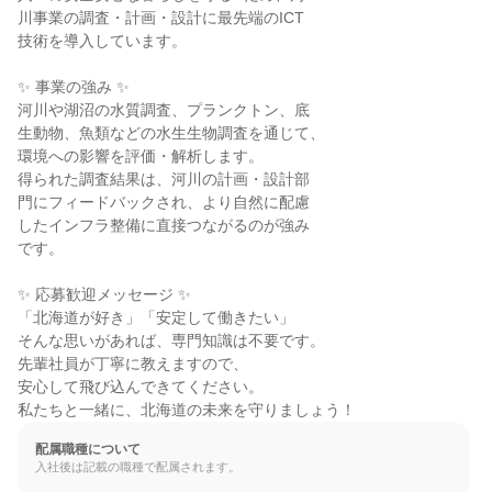
川事業の調査・計画・設計に最先端のICT

技術を導入しています。

✨ 事業の強み ✨

河川や湖沼の水質調査、プランクトン、底

生動物、魚類などの水生生物調査を通じて、

環境への影響を評価・解析します。

得られた調査結果は、河川の計画・設計部

門にフィードバックされ、より自然に配慮

したインフラ整備に直接つながるのが強み

です。

✨ 応募歓迎メッセージ ✨

「北海道が好き」「安定して働きたい」

そんな思いがあれば、専門知識は不要です。

先輩社員が丁寧に教えますので、

安心して飛び込んできてください。

私たちと一緒に、北海道の未来を守りましょう！
配属職種について
入社後は記載の職種で配属されます。