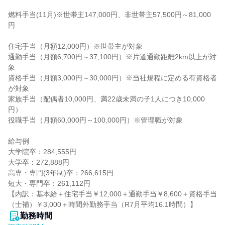
燃料手当(11月)※世帯主147,000円、非世帯主57,500円～81,000
円

住宅手当（月額12,000円）※世帯主が対象

通勤手当（月額6,700円～37,100円）※片道通勤距離2km以上が対
象

資格手当（月額3,000円～30,000円）※当社規程に定める有資格者
が対象

家族手当（配偶者10,000円、満22歳未満の子1人につき10,000
円）

役職手当（月額60,000円～100,000円）※管理職が対象

給与例

大学院卒：284,555円

大学卒：272,888円

高専・専門(3年制)卒：266,615円

短大・専門卒：261,112円

【内訳：基本給＋住宅手当￥12,000＋通勤手当￥8,600＋資格手当
（士補）￥3,000＋時間外勤務手当（R7月平均16.1時間）】
勤務時間