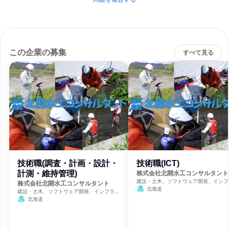
この企業の募集
すべて見る
技術職(調査・計画・設計・
技術職(ICT)
計測・維持管理)
株式会社北開水工コンサルタント
建設・土木、ソフトウェア開発、インフ
株式会社北開水工コンサルタント
鉱業
北海道
建設・土木、ソフトウェア開発、インフラ・
鉱業
北海道