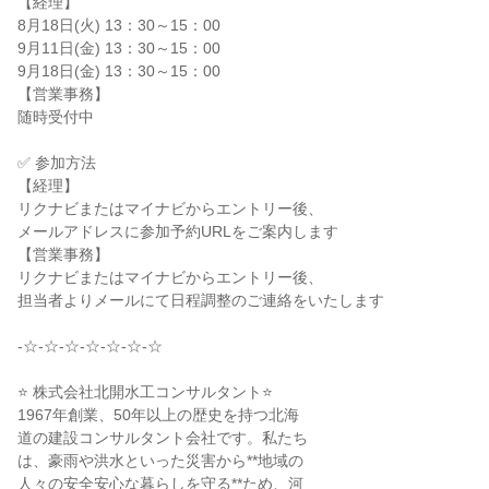
【経理】

8月18日(火) 13：30～15：00

9月11日(金) 13：30～15：00

9月18日(金) 13：30～15：00

【営業事務】

随時受付中

✅ 参加方法

【経理】

リクナビまたはマイナビからエントリー後、

メールアドレスに参加予約URLをご案内します

【営業事務】

リクナビまたはマイナビからエントリー後、

担当者よりメールにて日程調整のご連絡をいたします

-☆-☆-☆-☆-☆-☆-☆

⭐ 株式会社北開水工コンサルタント⭐

1967年創業、50年以上の歴史を持つ北海

道の建設コンサルタント会社です。私たち

は、豪雨や洪水といった災害から**地域の

人々の安全安心な暮らしを守る**ため、河
