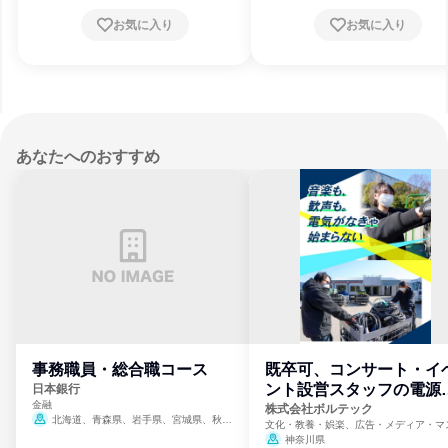
お気に入り
お気に入り
あなたへのおすすめ
事務職員・総合職コース
既卒可、コンサート・イ
ント設営スタッフの電源
日本銀行
金融
門
株式会社ボルテック
北海道、青森県、岩手県、宮城県、秋田
文化・教養・娯楽、広告・メディア・マ
県、山形県、福島県、茨城県、群馬県、埼玉
ミ、電力・ガス・水道・エネルギー
神奈川県