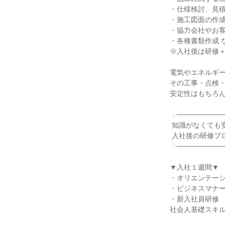
・仕様検討、見積
・施工図面の作成
・協力会社やお客
・各種書類作成 な
※入社後は研修＋
電気やエネルギー
その工事・点検・
安定性はもちろん
╭──────────
 知識がなくても安心

 入社後の研修プロセス

╰──────────
▼入社１週間▼

・オリエンテーシ
・ビジネスマナー
・新入社員研修

社会人基礎スキル