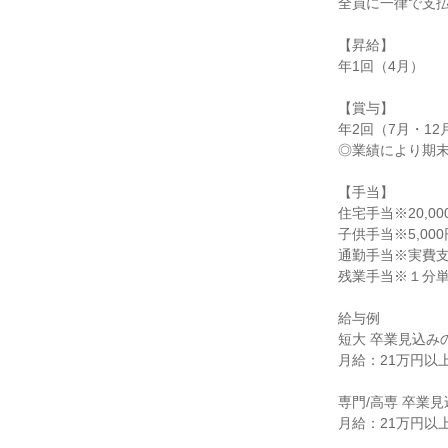
全員に一律で支払
【昇給】

年1回（4月）

【賞与】

年2回（7月・12月
◎業績により期末
【手当】

住宅手当※20,0
子供手当※5,000
通勤手当※実費支
残業手当※１分単
給与例

短大 卒業見込みの
月給：21万円以上
専門/高専 卒業見
月給：21万円以上