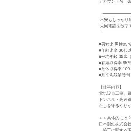
アカウント名「dai
╭──────────
 不安もしっかり解消！

 大同電設を数字でみる

╰──────────
■男女比 男性85％
■年齢比率 30代
■平均年齢 39歳（
■有給取得率 85％
■育休取得率 100％
■月平均残業時間 2
【仕事内容】

電気設備工事、電
トンネル・高速
らしを守るやりが
＞＞具体的には？
日本製鉄株式会社
・施工に関する現