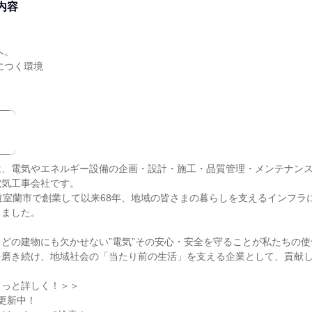
内容
─╮

─╯

は、電気やエネルギー設備の企画・設計・施工・品質管理・メンテナン
気工事会社です。

道室蘭市で創業して以来68年、地域の皆さまの暮らしを支えるインフラ
ました。

どの建物にも欠かせない”電気”その安心・安全を守ることが私たちの使
磨き続け、地域社会の「当たり前の生活」を支える企業として、貢献し
っと詳しく！＞＞

時更新中！
