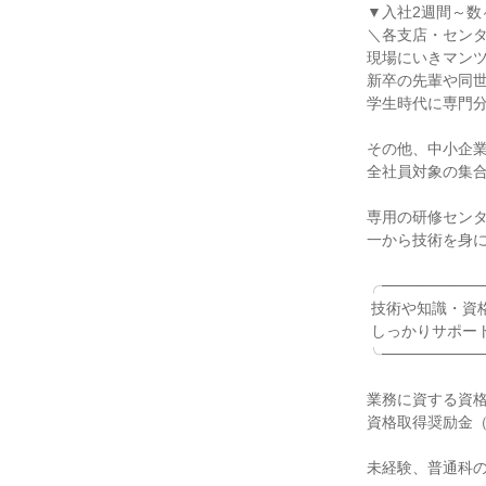
▼入社2週間～数
＼各支店・センタ
現場にいきマンツ
新卒の先輩や同世
学生時代に専門分
その他、中小企業
全社員対象の集合
専用の研修センタ
一から技術を身に
╭──────────
 技術や知識・資格取得も

 しっかりサポート！

╰──────────
業務に資する資格
資格取得奨励金（
未経験、普通科の