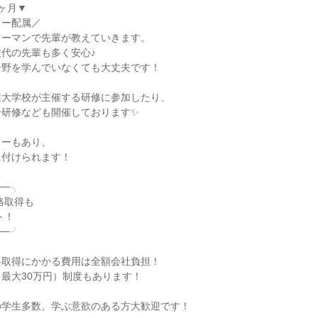
ヶ月▼

ー配属／

ーマンで先輩が教えていきます。

代の先輩も多く安心♪

野を学んでいなくても大丈夫です！

大学校が主催する研修に参加したり、

研修なども開催しております✨

ーもあり、

付けられます！

─╮

─╯

取得にかかる費用は全額会社負担！

最大30万円）制度もあります！

学生多数、学ぶ意欲のある方大歓迎です！
