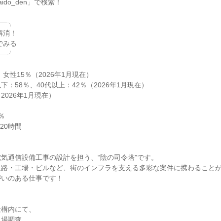
do_den」で検索！

─╮

─╯

 女性15％（2026年1月現在）

以下：58％、40代以上：42％（2026年1月現在）

2026年1月現在）





0時間

気通信設備工事の設計を担う、“陰の司令塔”です。

道路・工場・ビルなど、街のインフラを支える多彩な案件に携わること
いのある仕事です！



構内にて、

場調査
