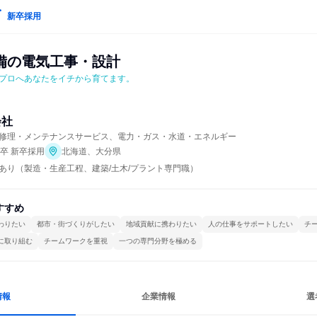
新卒採用
備の電気工事・設計
プロへあなたをイチから育てます。
会社
修理・メンテナンスサービス、電力・ガス・水道・エネルギー
年卒 新卒採用
北海道、大分県
あり（製造・生産工程、建築/土木/プラント専門職）
すすめ
わりたい
都市・街づくりがしたい
地域貢献に携わりたい
人の仕事をサポートしたい
チ
に取り組む
チームワークを重視
一つの専門分野を極める
情報
企業情報
選