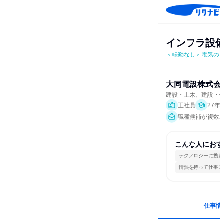
インフラ設
＜転勤なし＞電気の
大同電設株式
建設・土木、建設・
正社員
27
職種候補が複数
こんな人にお
テクノロジーに携
情熱を持って仕事
仕事