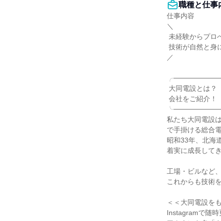
職種と仕事
仕事内容

＼

 未経験からプロへ。

 技術が自然と身につく環境

／

╭──────────
 大同電設とは？

 会社をご紹介！

╰──────────
私たち大同電設
で手掛ける総合電
昭和33年、北海
着実に成長してき
工場・ビルなど、
これからも技術を
＜＜大同電設をも
Instagramで随