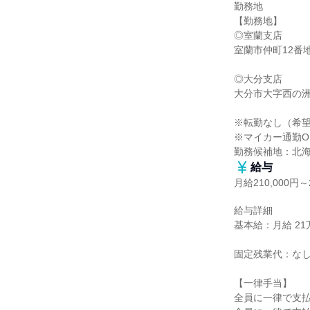
勤務地

【勤務地】

◎室蘭支店

室蘭市仲町12番
◎大分支店

大分市大字西の洲
※転勤なし（希望
※マイカー通勤OK
勤務候補地：北
給与
月給210,000円～2
給与詳細

基本給：月給 21万円
固定残業代：なし
【一律手当】

全員に一律で支払