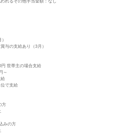
われるその他手当金額：なし

）

賞与の支給あり（3月）

00円 世帯主の場合支給

円～

給

位で支給

方



込みの方


