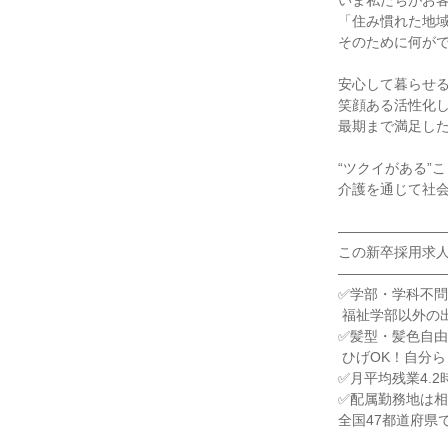
いま私たちがお客
「住み慣れた地域
そのために何がで
安心して暮らせる
笑顔ある活性化し
最期まで満足した
“ツクイがある”
介護を通じて社会
――――――――
この新卒採用求人
――――――――
✅学部・学科不問
 福祉学部以外の出身！※2025新卒入社者実績

✅髪型・髪色自由
 ひげOK！自分らしく働ける職場です

✅月平均残業4.2時
✅配属勤務地は相
全国47都道府県で7