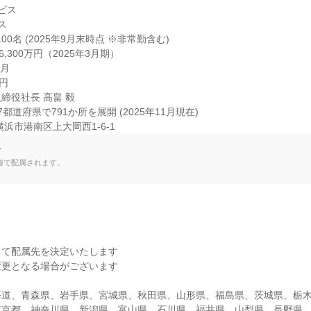
ス



00名 (2025年9月末時点 ※非常勤含む)

,300万円（2025年3月期）

月

円

役社長 高畠 毅

道府県で791か所を展開 (2025年11月現在)

浜市港南区上大岡西1-6-1
て
種で配属されます。
て配属先を決定いたします

更となる場合がございます

海道、青森県、岩手県、宮城県、秋田県、山形県、福島県、茨城県、栃
東京都、神奈川県、新潟県、富山県、石川県、福井県、山梨県、長野県