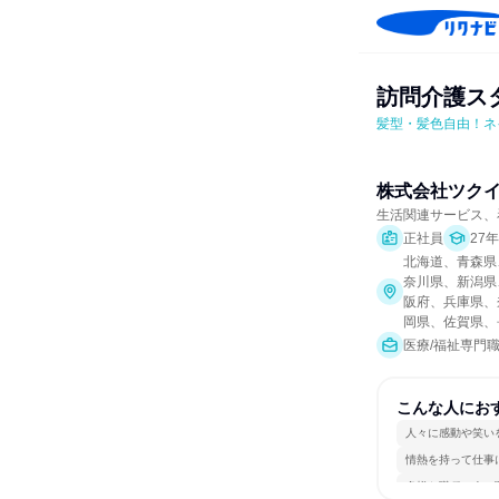
訪問介護ス
髪型・髪色自由！ネ
株式会社ツク
生活関連サービス、
正社員
27
北海道、青森県
奈川県、新潟県
阪府、兵庫県、
岡県、佐賀県、
医療/福祉専門
こんな人にお
人々に感動や笑い
情熱を持って仕事
多様な職種の人と