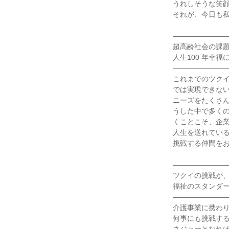
うれしそうな笑顔
それが、今日も私
――――――――
超高齢社会の課題
人生100 年幸福
――――――――
これまでのツク
では実現できな
ニーズをたくさ
うした中で多く
くことこそ、企
人生を送れている
挑戦する仲間をお
――――――――
ツクイの挑戦が、
福祉のスタンダー
――――――――
介護事業に携わり
何事にも挑戦す