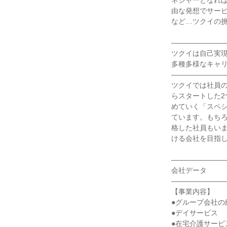
ネジャーとなれ
由な発想でサー
など…ツクイの挑
――――――――
ツクイは自己実現
多種多様なキャリ
――――――――
ツクイでは社員の
らスタートした
めていく「スペ
ています。もち
格した社員もい
ける会社を目指し
――――――――
会社データ

――――――――
【事業内容】

●グループ会社の
●デイサービス

●在宅介護サービス