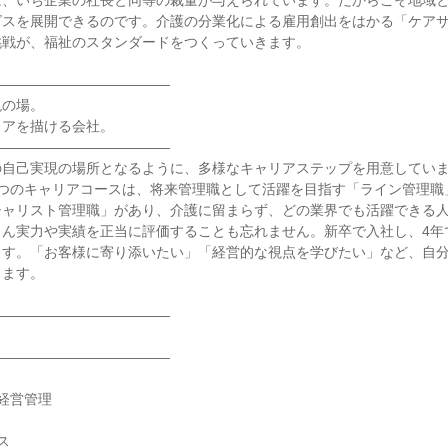
ば、いち企業の社長と同等の裁量が与えられています。だからこそ地域
ビスを展開できるのです。介護の分業化による雇用創出をはかる「ケア
戦が、福祉のスタンダードをつくっていきます。

――――――――――――

の場。

アを描ける会社。

――――――――――――

自己実現の場所となるように、多様なキャリアステップを用意しています
2つのキャリアコースは、将来管理職として活躍を目指す「ライン管理職
シャリスト管理職」があり、介護に留まらず、どの業界でも活躍できる
ろん実力や実績を正当に評価することも忘れません。新卒で入社し、4年
ます。「お客様に寄り添いたい」「経営的な視点を学びたい」など、自
ます。

――――――――――――

――――――――――――

経営管理


