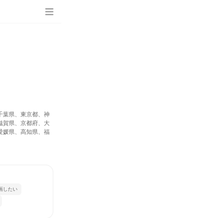
千葉県、東京都、神
滋賀県、京都府、大
愛媛県、高知県、福
画したい