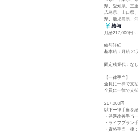
県、愛知県、三
広島県、山口県
県、鹿児島県、
給与
月給217,000円～2
給与詳細

基本給：月給 21万7
固定残業代：なし
【一律手当】

全員に一律で支払
全員に一律で支払
217,000円

以下一律手当を給
・処遇改善手当一律：
・ライフプラン手当
・資格手当一律：1