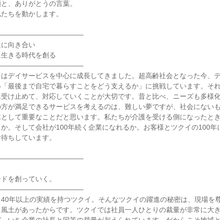
と、ありがとうの言葉。

たちを動かします。

――――――――――――

に向き合い

に生きる時代を創る

――――――――――――

イはデイサービスを中心に成長してきました。超高齢社会となった今、
い「最後まで自宅で暮らすことをどう支えるか」に挑戦しています。そ
ん受け止めて、対応していくことが大切です。昔と比べ、ニーズも多様
の方が満足できるサービスを考えるのは、難しい夢ですが、社会にない
業として重要なことだと思います。私たちが介護を受ける側になったと
か。そして会社が100年続く企業になれるか。お客様とツクイの100年
待ちしています。

――――――――――――



ドを創っていく。

――――――――――――

40年以上の実績を持つツクイ。そんなツクイの躍進の秘密は、現場を
る風土があったからです。ツクイでは社員一人ひとりの裁量が非常に大