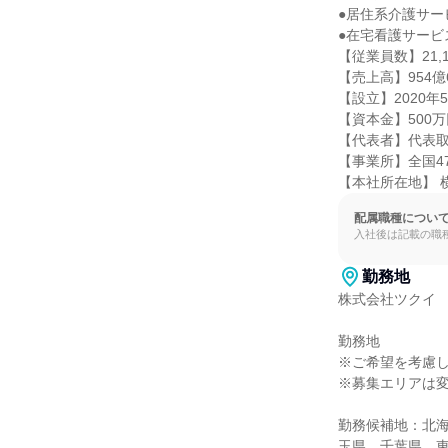
●居住系介護サービ
●在宅看護サービス
【従業員数】21,1
【売上高】954億6
【設立】2020年5
【資本金】500万
【代表者】代表取締
【事業所】全国47都
【本社所在地】 横
配属職種につい
入社後は記載の職
勤務地
株式会社ツクイ

勤務地

※ご希望を考慮し
※募集エリアは変
勤務候補地：北
玉県、千葉県、