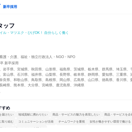
新卒採用
タッフ
イル・マツエク・ひげOK！ 自分らしく働く
イ
看護・介護、福祉・独立行政法人・NGO・NPO
年卒 新卒採用
、岩手県、宮城県、秋田県、山形県、福島県、茨城県、栃木県、群馬県、埼玉県、
、富山県、石川県、福井県、山梨県、長野県、岐阜県、静岡県、愛知県、三重県、
奈良県、和歌山県、鳥取県、島根県、岡山県、広島県、山口県、徳島県、香川県、
長崎県、熊本県、大分県、宮崎県、鹿児島県、沖縄県
職
すすめ
を届けたい
地域貢献に携わりたい
商品・サービスの魅力を表現したい
商品・サービスを企
に取り組む
コミュニケーションが活発
チームワークを重視
女性が働きやすい環境で働ける
関われる
人とたくさん会話する