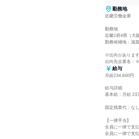
勤務地
近畿労働金庫

勤務地

近畿2府4県（大
勤務候補地：滋賀
※出向があります
出向先企業名：
給与
月給234,600円
給与詳細

基本給：月給 23万
固定残業代：なし
【一律手当】

全員に一律で支払
全員に一律で支払