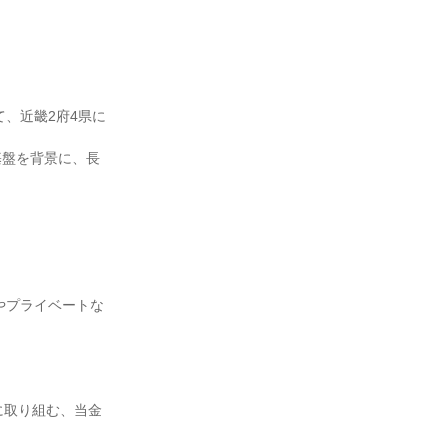
近畿2府4県に 
基盤を背景に、長
発やプライベートな
に取り組む、当金