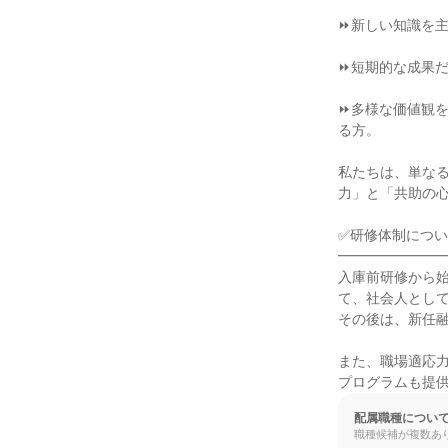
⏩新しい知識を主
⏩短期的な成果だ
⏩多様な価値観
る方。

私たちは、単な
力」と「共助の心
✅研修体制につい
━━━━━━━━
入庫前研修から始
て、社会人として
その後は、新任融
また、職場適応
プログラムも提
配属職種につい
職種候補が複数あ