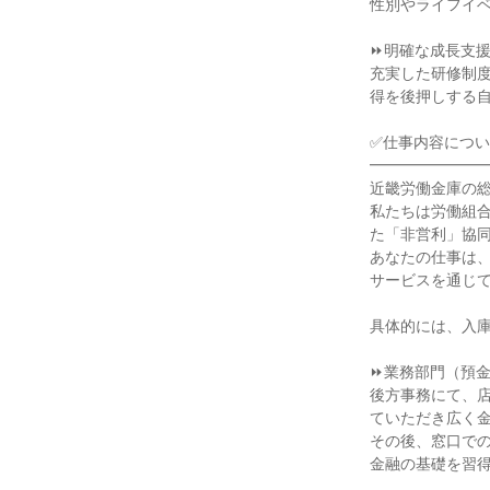
性別やライフイベ
⏩明確な成長支援
充実した研修制
得を後押しする自
✅仕事内容につい
━━━━━━━━
近畿労働金庫の総
私たちは労働組
た「非営利」協同
あなたの仕事は、
サービスを通じて
具体的には、入庫
⏩業務部門（預金
後方事務にて、
ていただき広く金
その後、窓口で
金融の基礎を習得