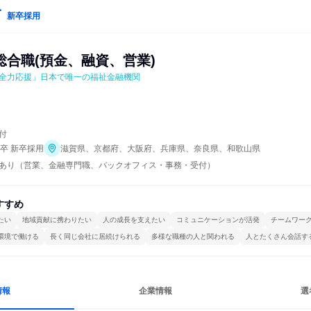
新卒採用
総合職(預金、融資、営業)
全力応援」日本で唯一の福祉金融機関
付
年卒 新卒採用
滋賀県、京都府、大阪府、兵庫県、奈良県、和歌山県
あり（営業、金融専門職、バックオフィス・事務・受付）
すすめ
たい
地域貢献に携わりたい
人の成長を支えたい
コミュニケーションが活発
チームワー
環境で働ける
長く同じ会社に居続けられる
多様な職種の人と関われる
人とたくさん会話す
情報
企業情報
選