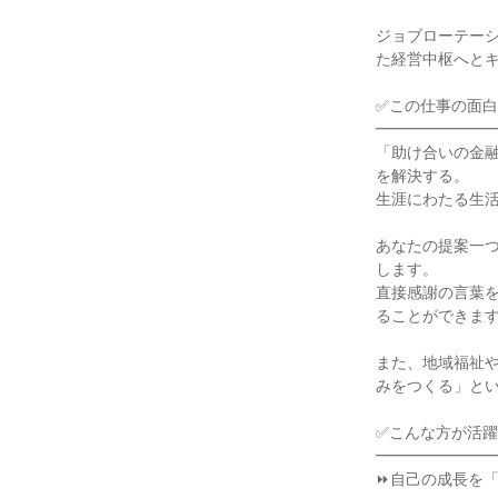
ジョブローテー
た経営中枢へとキ
✅この仕事の面白
━━━━━━━━
「助け合いの金
を解決する。

生涯にわたる生活
あなたの提案一
します。

直接感謝の言葉
ることができます
また、地域福祉や
みをつくる」とい
✅こんな方が活躍
━━━━━━━━
⏩自己の成長を「