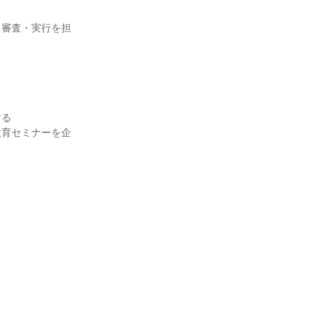
・審査・実行を担
る

教育セミナーを企