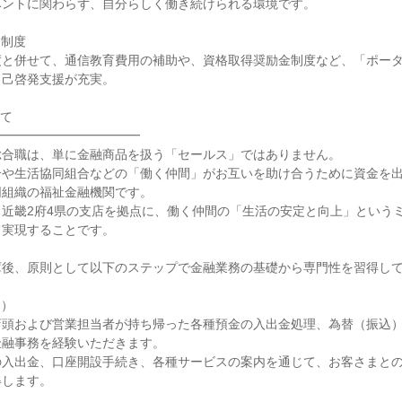
ントに関わらず、自分らしく働き続けられる環境です。

制度

度と併せて、通信教育費用の補助や、資格取得奨励金制度など、「ポー
己啓発支援が充実。

て

━━━━━━━━━━━

合職は、単に金融商品を扱う「セールス」ではありません。

合や生活協同組合などの「働く仲間」がお互いを助け合うために資金を
組織の福祉金融機関です。

近畿2府4県の支店を拠点に、働く仲間の「生活の安定と向上」という
実現することです。

後、原則として以下のステップで金融業務の基礎から専門性を習得して
）

店頭および営業担当者が持ち帰った各種預金の入出金処理、為替（振込
融事務を経験いただきます。

の入出金、口座開設手続き、各種サービスの案内を通じて、お客さまと
します。
