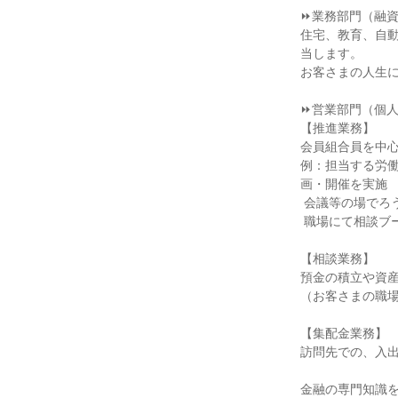
⏩業務部門（融資
住宅、教育、自
当します。

お客さまの人生に
⏩営業部門（個人
【推進業務】

会員組合員を中心
例：担当する労
画・開催を実施

 会議等の場でろうきん商品の周知

 職場にて相談ブースを設け、金融相談会を実施

【相談業務】

預金の積立や資産
（お客さまの職場
【集配金業務】

訪問先での、入出
金融の専門知識を