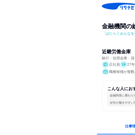
金融機関の
「はたらくみんなを
近畿労働金庫
銀行・信用金庫・貸
正社員
27
職種候補が複数
こんな人にお
金融関係に携わり
女性が働きやすい
仕事