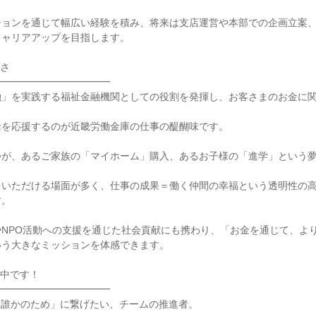
ションを通じて幅広い経験を積み、将来は支店運営や本部での企画立案
ャリアアップを目指します。

さ

━━━━━━━━━━━

融」を実践する福祉金融機関としての役割を発揮し、お客さまのお金に
を応援するのが近畿労働金庫の仕事の醍醐味です。

つが、あるご家族の「マイホーム」購入、あるお子様の「進学」という
をいただける場面が多く、仕事の成果＝働く仲間の幸福という透明性の
。

NPO活動への支援を通じた社会貢献にも携わり、「お金を通じて、よ
う大きなミッションを体感できます。

中です！

━━━━━━━━━━━

誰かのため」に繋げたい、チームの推進者。
