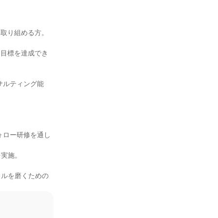
取り組める方。

て目標を達成でき
サルティング能
ォロー研修を通し
実施。

キルを磨くための