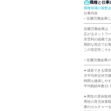
職種と仕事
職種候補が複数
仕事内容

✅近畿労働金庫に
━━━━━━━━
近畿労働金庫は、
広がるネットワー
非営利の組織で
期的な視点でお客
この安定性こそが
✅近畿労働金庫の
━━━━━━━━
⏩成長できる環境
月平均所定外労働
時間も確保しやす
平均勤続年数15
⏩男性の育休取得
男性の育児休業取
庫のカルチャーを