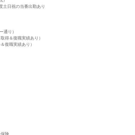
）

度土日祝の当番出勤あり

ー通り）

取得＆復職実績あり）

＆復職実績あり）

保険
