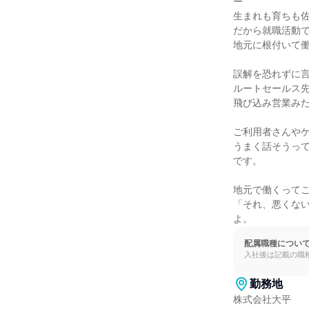
ー

生まれも育ちも佐
だから就職活動で
地元に根付いて働
誤解を恐れずに言
ルートセールス先
飛び込み営業みた
ご利用者さんやケ
うまく話そうっ
です。

地元で働くってこ
「それ、悪くな
よ。
配属職種につい
入社後は記載の職
勤務地
株式会社大平
