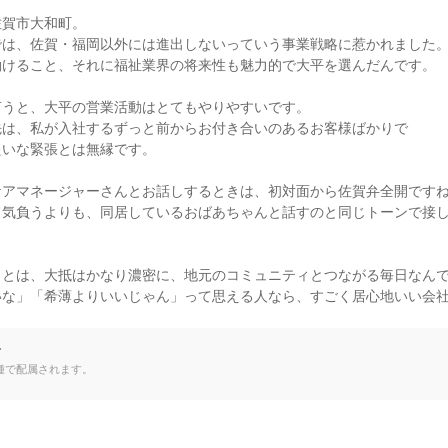
賀市大和町。

は、佐賀・福岡以外には進出しないっていう事業戦略に惹かれました。
けること、それに福祉業界の将来性も魅力的で大平を選んだんです。

うと、大平の営業活動はとてもやりやすいです。

は、私が入社するずっと前からお付き合いのあるお客様ばかりで

いな緊張とは無縁です。

アマネージャーさんとお話しするときは、初対面から佐賀弁全開ですね
て気負うよりも、同居しているおばあちゃんと話すのと同じトーンで接
とは、大抵はかなり濃密に、地元のコミュニティとつながる毎日なんで
いな」「希薄よりいいじゃん」って思える人なら、すごく居心地いい会
て
種で配属されます。