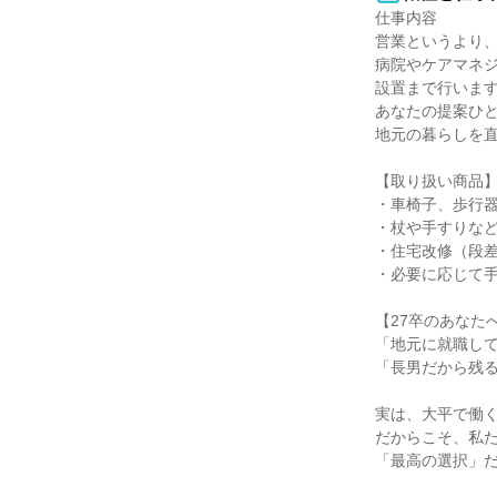
仕事内容

営業というより、
病院やケアマネ
設置まで行います
あなたの提案ひと
地元の暮らしを直
【取り扱い商品】
・車椅子、歩行器
・杖や手すりなど
・住宅改修（段差
・必要に応じて手
【27卒のあなた
「地元に就職して
「長男だから残る
実は、大平で働く
だからこそ、私た
「最高の選択」だ