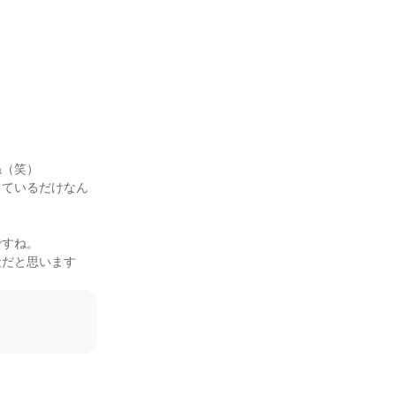


（笑）

しているだけなん
すね。

社だと思います