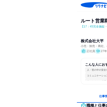
ルート営業
【17：45完全施
株式会社大平
小売・卸売・商社、
正社員
27
こんな人にお
人・世の中の安全
コミュニケーショ
人とたくさん会話
仕事
職種と仕事