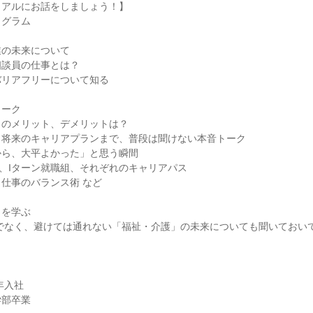
アルにお話をしましょう！】

グラム

の未来について

談員の仕事とは？

リアフリーについて知る

ーク

のメリット、デメリットは？

将来のキャリアプランまで、普段は聞けない本音トーク

ら、大平よかった」と思う瞬間

、Iターン就職組、それぞれのキャリアパス

仕事のバランス術 など

を学ぶ

年入社

部卒業
