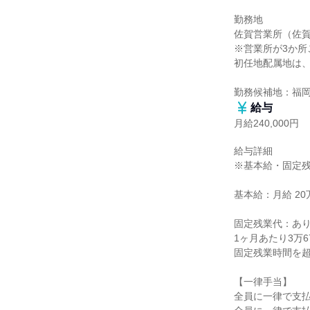
勤務地

佐賀営業所（佐賀
※営業所が3か所
初任地配属地は、
勤務候補地：福
給与
月給240,000円
給与詳細

※基本給・固定残
基本給：月給 20万
固定残業代：あり
1ヶ月あたり3万6
固定残業時間を超
【一律手当】

全員に一律で支払