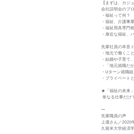
【まずは、カジュ
会社説明会のプロ
・福祉って何？

・福祉、介護事業
・福祉用具専門相
・身近な福祉、バ
先輩社員の本音ト
・地元で働くこと
・結婚や子育て、
・「地元就職だか
・Uターン就職組
・プライベートと
★「福祉の未来」
 単なる仕事だけでなく、避けては通れない「福祉・介護」の未来についても聞いておいて損なし！

ー

先輩職員の声

上瀧さん／2020
久留米大学経済学