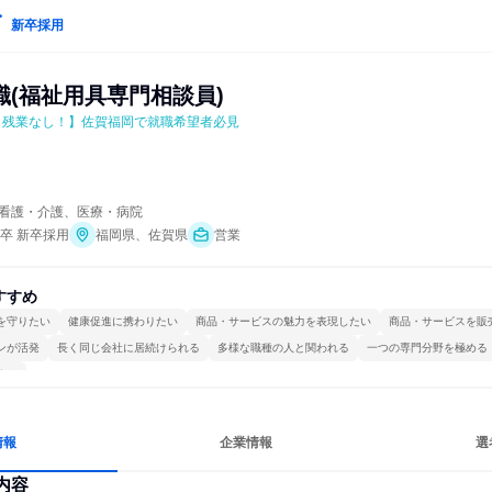
新卒採用
職(福祉用具専門相談員)
錠・残業なし！】佐賀福岡で就職希望者必見
看護・介護、医療・病院
年卒 新卒採用
福岡県、佐賀県
営業
すすめ
を守りたい
健康促進に携わりたい
商品・サービスの魅力を表現したい
商品・サービスを販
ンが活発
長く同じ会社に居続けられる
多様な職種の人と関われる
一つの専門分野を極める
する
情報
企業情報
選
内容