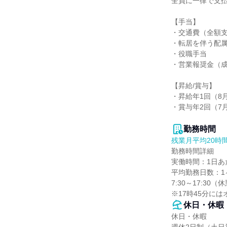
全員に一律で支払
【手当】

・交通費（全額支
・転居を伴う配属
・役職手当

・営業報奨金（成
【昇給/賞与】

・昇給年1回（8月
・賞与年2回（7月
勤務時間
残業月平均20時
勤務時間詳細

実働時間：1日あた
平均勤務日数：1ヶ
7:30～17:30（休
※17時45分に
休日・休暇
休日・休暇
