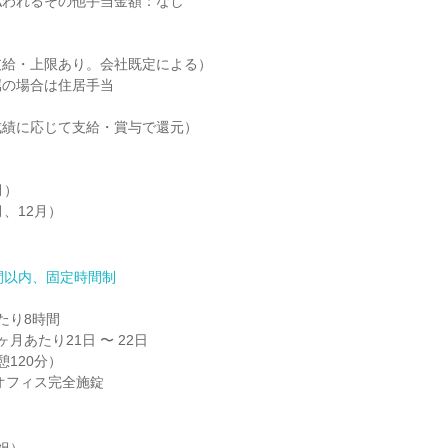
われるその他手当金額：なし

給・上限あり。会社既定による）

の場合は住居手当

績に応じて支給・賞与で還元）

）

、12月）

間以内、固定時間制
り8時間

月あたり21日 〜 22日

憩120分）

はオフィス完全施錠