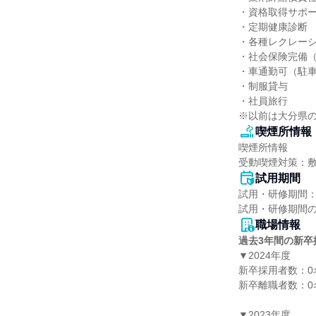
・資格取得サポー
・定期健康診断

・各種レクレーシ
・社会保険完備（
・車通勤可（駐車
・制服貸与

・社員旅行

※以前は大分県
喫煙所情報
喫煙所情報

受動喫煙対策：
試用期間
試用・研修期間：
職場情報
過去3年間の新卒
▼2024年度

新卒採用者数：0名
新卒離職者数：0名
▼2023年度
