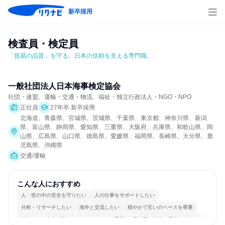
新卒採用
検査員・検定員
「貿易の品質」を守る。日本の信頼を支える専門職。
一般社団法人日本海事検定協会
社団・連盟、運輸・交通・物流、福祉・独立行政法人・NGO・NPO
正社員
27年卒 新卒採用
北海道、青森県、宮城県、茨城県、千葉県、東京都、神奈川県、新潟
県、富山県、静岡県、愛知県、三重県、大阪府、兵庫県、和歌山県、岡
山県、広島県、山口県、徳島県、愛媛県、福岡県、長崎県、大分県、鹿
児島県、沖縄県
交通/運輸
こんな人におすすめ
人・世の中の安全を守りたい
人の仕事をサポートしたい
分析・リサーチしたい
海外と交流したい
穏やかで互いのペースを尊重
グローバル志向が強い
チームワークを重視
長く同じ会社に居続けられる