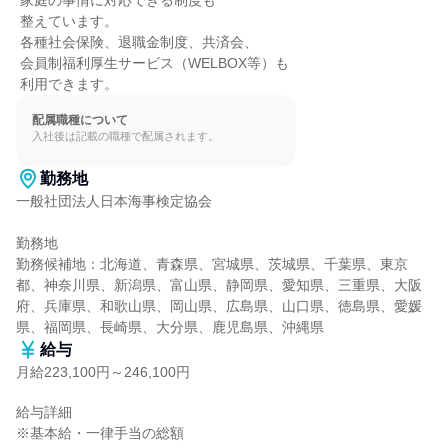
 家庭の事情に対応できる制度も

 整えています。

 各種社会保険、退職金制度、共済会、

 会員制福利厚生サービス（WELBOX等）も

 利用できます。
配属職種について
入社後は記載の職種で配属されます。
勤務地
一般社団法人日本海事検定協会

勤務地

勤務候補地：北海道、青森県、宮城県、茨城県、千葉県、東京
都、神奈川県、新潟県、富山県、静岡県、愛知県、三重県、大阪
府、兵庫県、和歌山県、岡山県、広島県、山口県、徳島県、愛媛
県、福岡県、長崎県、大分県、鹿児島県、沖縄県
給与
月給223,100円～246,100円
給与詳細

※基本給・一律手当の総額
