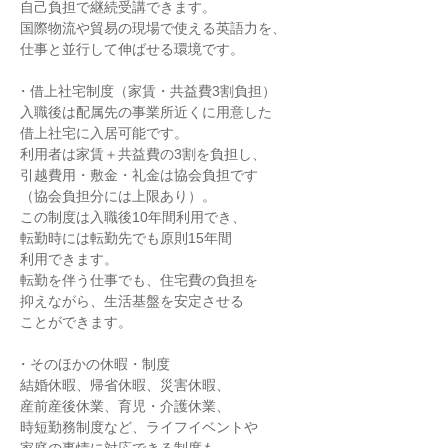
 自己負担で継続受講できます。

 国際物流や貿易の現場で使える英語力を、

 仕事と並行して伸ばせる環境です。

・借上社宅制度（家賃・共益費3割負担）

 入職後は配属先の事業所近くに用意した

 借上社宅に入居可能です。

 利用者は家賃＋共益費の3割を負担し、

 引越費用・敷金・礼金は協会負担です

 （協会負担分には上限あり）。

 この制度は入職後10年間利用でき、

 転勤時には転勤先でも原則15年間

 利用できます。

 転勤を伴う仕事でも、住宅費の負担を

 抑えながら、生活基盤を安定させる

 ことができます。

・そのほかの休暇・制度

 結婚休暇、帰省休暇、災害休暇、

 産前産後休業、育児・介護休業、

 時短勤務制度など、ライフイベントや
