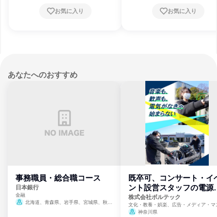
お気に入り
お気に入り
あなたへのおすすめ
事務職員・総合職コース
既卒可、コンサート・イ
ント設営スタッフの電源
日本銀行
金融
門
株式会社ボルテック
北海道、青森県、岩手県、宮城県、秋田
文化・教養・娯楽、広告・メディア・マ
県、山形県、福島県、茨城県、群馬県、埼玉
ミ、電力・ガス・水道・エネルギー
神奈川県
県、東京都、神奈川県、新潟県、富山県、石