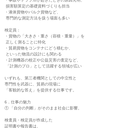
・事故やトラブルが起きたときの原因究明、

 損害額算定の基礎資料づくりも担当

・液体貨物やバルク貨物など、

 専門的な測定方法を扱う場面も多い

検定員：

・貨物の「大きさ・重さ（容積・重量）」を

 正しく測ることに特化

・貿易貨物をコンテナにどう積むか、

 といった物流の設計にも関わる

・計測機器の校正や公益災害の査定など、

 「計測のプロ」として活躍する領域が広い

いずれも、第三者機関としての中立性と

専門性を武器に、貿易の現場に

「客観的な答え」を提供する仕事です。

6．仕事の魅力

① 「自分の判断」がそのまま社会に影響。

検査員・検定員が作成した

証明書や報告書は、
