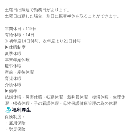
土曜日は隔週で勤務日があります。

土曜日出勤した場合、別日に振替半休を取ることができます。

年間休日：119日

有給休暇：14日

※初年度14日付与、次年度より21日付与

▶休暇制度

夏季休暇

年末年始休暇

慶弔休暇

産前・産後休暇

育児休暇

介護休暇

▶備考

結婚休暇・災害休暇・転勤休暇・裁判員休暇・復帰休暇・生理休
暇・帰省休暇・子の看護休暇・母性保護健康管理の為の休暇
福利厚生
保険制度：

・雇用保険

・労災保険
