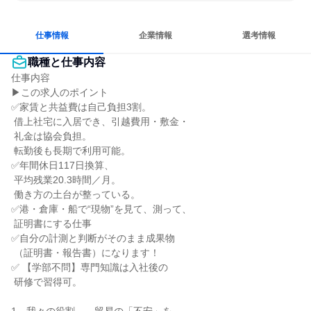
日常的に外国語を使用する
目標に追われず働ける
仕事情報
企業情報
選考情報
職種と仕事内容
仕事内容

▶この求人のポイント

✅家賃と共益費は自己負担3割。

 借上社宅に入居でき、引越費用・敷金・

 礼金は協会負担。

 転勤後も長期で利用可能。

✅年間休日117日換算、

 平均残業20.3時間／月。

 働き方の土台が整っている。

✅港・倉庫・船で“現物”を見て、測って、

 証明書にする仕事

✅自分の計測と判断がそのまま成果物

 （証明書・報告書）になります！

✅ 【学部不問】専門知識は入社後の

 研修で習得可。
