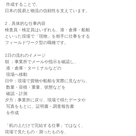
 作成することで、

日本の貿易と物流の信頼性を支えています。

2．具体的な仕事内容

検査員・検定員はいずれも、港・倉庫・船舶

といった現場で「現物」を相手に仕事をする

フィールドワーク型の職種です。

1日の流れのイメージ

朝 ：事業所でメールや指示を確認し、

 港・倉庫・ターミナルなどの

 現場へ移動

日中：現場で貨物や船舶を実際に見ながら、

 数量・容積・重量、状態などを

 確認・計測

夕方：事業所に戻り、現場で得たデータや

 写真をもとに、証明書・調査報告書

 を作成

「机の上だけで完結する仕事」ではなく、

現場で見たもの・測ったものを、
