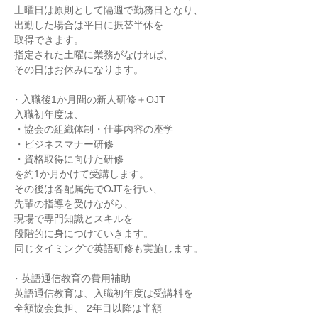
 土曜日は原則として隔週で勤務日となり、

 出勤した場合は平日に振替半休を

 取得できます。

 指定された土曜に業務がなければ、

 その日はお休みになります。

・入職後1か月間の新人研修＋OJT

 入職初年度は、

 ・協会の組織体制・仕事内容の座学

 ・ビジネスマナー研修

 ・資格取得に向けた研修

 を約1か月かけて受講します。

 その後は各配属先でOJTを行い、

 先輩の指導を受けながら、

 現場で専門知識とスキルを

 段階的に身につけていきます。

 同じタイミングで英語研修も実施します。

・英語通信教育の費用補助

 英語通信教育は、入職初年度は受講料を

 全額協会負担、 2年目以降は半額
