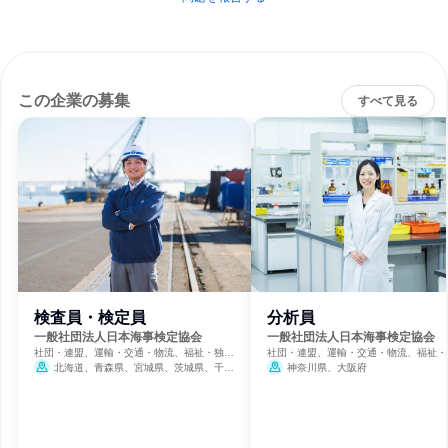
この企業の募集
すべて見る
検査員・検定員
分析員
一般社団法人日本海事検定協会
一般社団法人日本海事検定協会
社団・連盟、運輸・交通・物流、福祉・独立
社団・連盟、運輸・交通・物流、福祉・
行政法人・NGO・NPO
行政法人・NGO・NPO
北海道、青森県、宮城県、茨城県、千葉
神奈川県、大阪府
県、東京都、神奈川県、新潟県、富山県、静
岡県、愛知県、三重県、大阪府、兵庫県、和
歌山県、岡山県、広島県、山口県、徳島県、
愛媛県、福岡県、長崎県、大分県、鹿児島
県、沖縄県