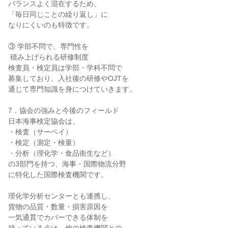
バランスよく混在するため、

「毎日同じことの繰り返し」に

なりにくいのも特徴です。

③ 学部不問で、専門性を

 積み上げられる研修制度

検査員・検定員は学部・学科不問で

募集しており、入社後の研修やOJTを

通じて専門知識を身につけていきます。

7．協会の強みと今後のフィールド

日本海事検定協会は、

・検査（サーベイ）

・検定（測定・検量）

・分析（理化学・食品衛生など）

の3部門を持つ、海事・国際物流分野

に特化した国際検査機関です。

理化学分析センターとも連携し、

貨物の品質・数量・損害原因を

一気通貫でカバーできる体制を
