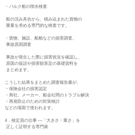
・バルク船の喫水検査

 船の沈み具合から、積み込まれた貨物の

 重量を求める専門的な検査です。

・貨物、施設、船舶などの損害調査、

 事故原因調査

 事故が発生した際に損害状況を確認し、

 原因の仮説や損害額算定の基礎資料を

 まとめます。

こうした結果をまとめた調査報告書が、

・保険会社の損害認定

・商社、メーカー、船会社間のトラブル解決

・再発防止のための対策検討

などの場面で使われます。

4．検定員の仕事 ―「大きさ・重さ」を

 正しく証明する専門家
