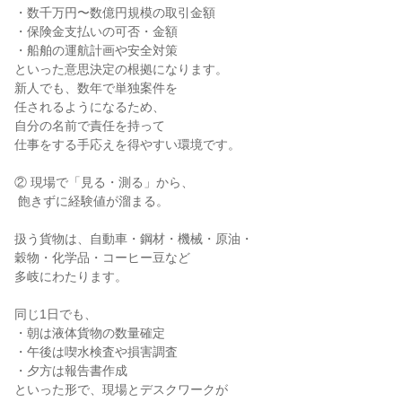
・数千万円〜数億円規模の取引金額

・保険金支払いの可否・金額

・船舶の運航計画や安全対策

といった意思決定の根拠になります。

新人でも、数年で単独案件を

任されるようになるため、

自分の名前で責任を持って

仕事をする手応えを得やすい環境です。

② 現場で「見る・測る」から、

 飽きずに経験値が溜まる。

扱う貨物は、自動車・鋼材・機械・原油・

穀物・化学品・コーヒー豆など

多岐にわたります。

同じ1日でも、

・朝は液体貨物の数量確定

・午後は喫水検査や損害調査

・夕方は報告書作成

といった形で、現場とデスクワークが
