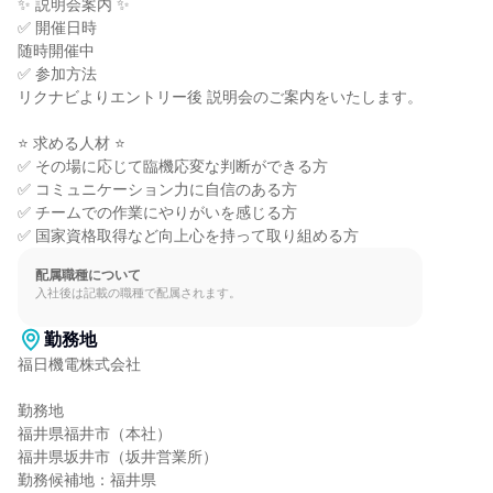
✨ 説明会案内 ✨

✅ 開催日時

随時開催中

✅ 参加方法

リクナビよりエントリー後 説明会のご案内をいたします。

⭐ 求める人材 ⭐

✅ その場に応じて臨機応変な判断ができる方

✅ コミュニケーション力に自信のある方

✅ チームでの作業にやりがいを感じる方

✅ 国家資格取得など向上心を持って取り組める方
配属職種について
入社後は記載の職種で配属されます。
勤務地
福日機電株式会社

勤務地

福井県福井市（本社）

福井県坂井市（坂井営業所）

勤務候補地：福井県