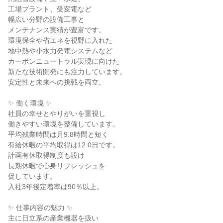
工場プラント、受変電など

幅広い分野の設備工事と

メンテナンス実績が豊富です。

環境保全や省エネを視野に入れた

地中熱や小水力発電システムなど

カーボンニュートラル実現に向けた

新たな技術開発にも注力しています。

安定性と未来への挑戦を両立。

✨ 働く環境 ✨

社員の幸せとやりがいを重視し

働きやすい環境を整備しています。

平均残業時間は月9.8時間と短く

有給休暇の平均取得は12.0日です。

計画有休取得制度も設け

長期休暇で心身リフレッシュを

促しています。

入社3年後定着率は90％以上。

✨ 仕事内容の魅力 ✨

主に日立系の産業機器を扱い
