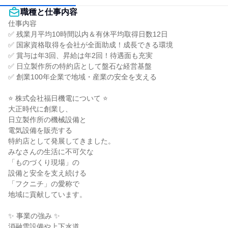
職種と仕事内容
仕事内容

✅ 残業月平均10時間以内＆有休平均取得日数12日

✅ 国家資格取得を会社が全面助成！成長できる環境

✅ 賞与は年3回、昇給は年2回！待遇面も充実

✅ 日立製作所の特約店として盤石な経営基盤

✅ 創業100年企業で地域・産業の安全を支える

⭐ 株式会社福日機電について ⭐

大正時代に創業し、

日立製作所の機械設備と

電気設備を販売する

特約店として発展してきました。

みなさんの生活に不可欠な

「ものづくり現場」の

設備と安全を支え続ける

「フクニチ」の愛称で

地域に貢献しています。

✨ 事業の強み ✨

消融雪設備や上下水道、
