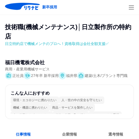
新卒採用
技術職(機械メンテナンス)│日立製作所の特約
店
日立特約店で機械メンテのプロへ！資格取得は会社全額支援✅
福日機電株式会社
商用・産業用機械サービス
正社員
27年卒 新卒採用
福井県
建築/土木/プラント専門職
こんな人におすすめ
環境・エコロジーに携わりたい
人・世の中の安全を守りたい
機械・機器に携わりたい
商品・サービスを製作したい
人の仕事をサポートしたい
冷静に仕事に取り組む
チームワークを重視
長く同じ会社に居続けられる
明確な目標を追いかける
仕事情報
企業情報
選考情報