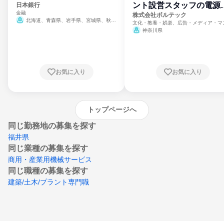
ント設営スタッフの電源
日本銀行
金融
門
株式会社ボルテック
北海道、青森県、岩手県、宮城県、秋田
文化・教養・娯楽、広告・メディア・マ
県、山形県、福島県、茨城県、群馬県、埼玉
ミ、電力・ガス・水道・エネルギー
神奈川県
県、東京都、神奈川県、新潟県、富山県、石
川県、福井県、山梨県、長野県、静岡県、愛
知県、京都府、大阪府、兵庫県、鳥取県、島
根県、岡山県、広島県、山口県、徳島県、香
川県、愛媛県、高知県、福岡県、佐賀県、長
お気に入り
お気に入り
崎県、熊本県、大分県、宮崎県、鹿児島県、
沖縄県
トップページへ
同じ勤務地の募集を探す
福井県
同じ業種の募集を探す
商用・産業用機械サービス
同じ職種の募集を探す
建築/土木/プラント専門職