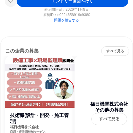
エントリー画面へ行く
表示開始日：2026年1月8日
原稿ID：
e0224658919c9380
問題を報告する
この企業の募集
すべて見る
福日機電株式会社
その他の募集
技術職(設計・開発・施工管
すべて見る
理)
福日機電株式会社
商用・産業用機械サービス