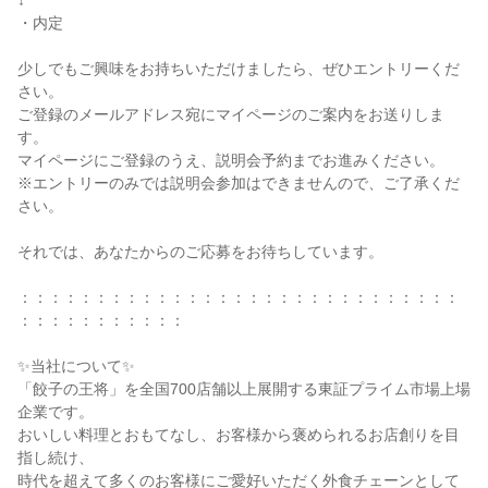
↓

・内定

少しでもご興味をお持ちいただけましたら、ぜひエントリーくだ
さい。

ご登録のメールアドレス宛にマイページのご案内をお送りしま
す。

マイページにご登録のうえ、説明会予約までお進みください。

※エントリーのみでは説明会参加はできませんので、ご了承くだ
さい。

それでは、あなたからのご応募をお待ちしています。

：：：：：：：：：：：：：：：：：：：：：：：：：：：：：
：：：：：：：：：：：

✨当社について✨

「餃子の王将」を全国700店舗以上展開する東証プライム市場上場
企業です。

おいしい料理とおもてなし、お客様から褒められるお店創りを目
指し続け、

時代を超えて多くのお客様にご愛好いただく外食チェーンとして