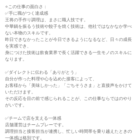
⭐この仕事の面白さ：

✅手に職がつく達成感

王将の手作り調理は、まさに職人技です。

中華鍋を振るう技術や餃子を焼く技術は、他社ではなかなか学べ
ない本物のスキルです。

昨日できなかったことが今日できるようになるなど、日々の成長
を実感でき、

身につけた技術は飲食業界で長く活躍できる一生モノのスキルに
なります。

✅ダイレクトに伝わる「ありがとう」

自分が作った料理や心を込めた接客によって、

お客様から「美味しかった」「ごちそうさま」と直接声をかけて
いただけます。

その反応を目の前で感じられることが、この仕事ならではのやり
がいです。

✅チームで店を支える一体感

店舗運営はチームプレーです。

調理担当と接客担当が連携し、忙しい時間帯を乗り越えたときの
一体感は格別です。
