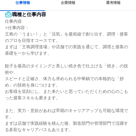
仕事情報
企業情報
選考情報
職種と仕事内容
仕事内容

⭐仕事内容：

王将の「うまい！」と「活気」を最前線で創り出す、調理・接客
のプロを目指すコースです。

まずは「王将調理道場」や店舗での実践を通じて、調理と接客の
基礎を一から学びます。

餃子を最高のタイミングと美しい焼き色で仕上げる「焼き」の技
術や、

スピードと正確さ、体力も求められる中華鍋での本格的な「炒
め」の技術を身につけます。

お客様を笑顔にし、また来たいと思っていただくための心のこも
った接客スキルも磨きます。

また、実力・意欲があれば早期のキャリアアップも可能な環境で
す。

まずは店舗で実践経験を積んだ後、製造部門や管理部門で活躍す
る多彩なキャリアパスもあります。
