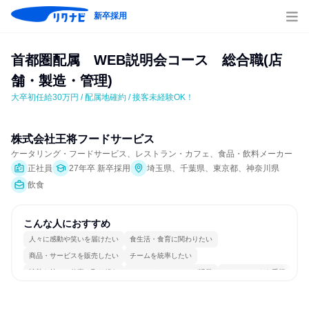
新卒採用
首都圏配属　WEB説明会コース　総合職(店
舗・製造・管理)
大卒初任給30万円 / 配属地確約 / 接客未経験OK！
株式会社王将フードサービス
ケータリング・フードサービス、レストラン・カフェ、食品・飲料メーカー
正社員
27年卒 新卒採用
埼玉県、千葉県、東京都、神奈川県
飲食
こんな人におすすめ
人々に感動や笑いを届けたい
食生活・食育に関わりたい
商品・サービスを販売したい
チームを統率したい
情熱を持って仕事に取り組む
コミュニケーションが活発
チームワークを重視
多様な職種の人と関われる
若手が裁量を持てる環境
人とたくさん会話する