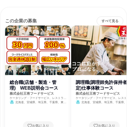
この企業の募集
すべて見る
総合職(店舗・製造・管
調理職(調理師免許保持
理) WEB説明会コース
定)仕事体験コース
株式会社王将フードサービス
株式会社王将フードサービス
ケータリング・フードサービス、レストラ
ケータリング・フードサービス、レスト
ン・カフェ、食品・飲料メーカー
ン・カフェ、食品・飲料メーカー
北海道、宮城県、埼玉県、千葉県、東京
北海道、宮城県、埼玉県、千葉県、
都、神奈川県、新潟県、富山県、石川県、福
都、神奈川県、新潟県、富山県、石川県
井県、山梨県、岐阜県、静岡県、愛知県、三
井県、山梨県、岐阜県、静岡県、愛知県
重県、滋賀県、京都府、大阪府、兵庫県、奈
重県、滋賀県、京都府、大阪府、兵庫県
良県、和歌山県、岡山県、広島県、山口県、
良県、和歌山県、岡山県、広島県、山口
徳島県、香川県、愛媛県、福岡県、佐賀県、
徳島県、香川県、愛媛県、福岡県、佐賀
お気に入り
お気に入り