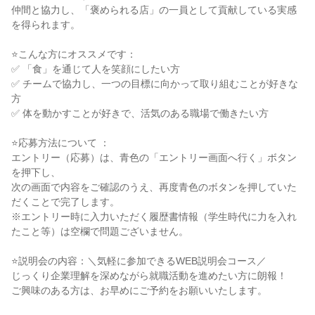
仲間と協力し、「褒められる店」の一員として貢献している実感
を得られます。

⭐こんな方にオススメです：

✅ 「食」を通じて人を笑顔にしたい方

✅ チームで協力し、一つの目標に向かって取り組むことが好きな
方

✅ 体を動かすことが好きで、活気のある職場で働きたい方

⭐応募方法について ：

エントリー（応募）は、青色の「エントリー画面へ行く」ボタン
を押下し、

次の画面で内容をご確認のうえ、再度青色のボタンを押していた
だくことで完了します。

※エントリー時に入力いただく履歴書情報（学生時代に力を入れ
たこと等）は空欄で問題ございません。

⭐説明会の内容：＼気軽に参加できるWEB説明会コース／

じっくり企業理解を深めながら就職活動を進めたい方に朗報！

ご興味のある方は、お早めにご予約をお願いいたします。
