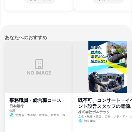
長崎県、熊本県、大分県
8月31日締切
長崎県、熊本県、大分県
8月31日
あなたへのおすすめ
事務職員・総合職コース
既卒可、コンサート・イ
ント設営スタッフの電源
日本銀行
金融
門
株式会社ボルテック
北海道、青森県、岩手県、宮城県、秋田
文化・教養・娯楽、広告・メディア・マ
県、山形県、福島県、茨城県、群馬県、埼玉
ミ、電力・ガス・水道・エネルギー
神奈川県
県、東京都、神奈川県、新潟県、富山県、石
川県、福井県、山梨県、長野県、静岡県、愛