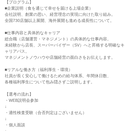
【プログラム】

■企業説明（食を通じて幸せを届ける上場企業）

会社説明、創業の思い、経営理念の実現に向けた取り組み。

全国730店舗以上展開、海外展開も進める成長性について。

■仕事内容と具体的なキャリア

総合職（店舗運営・マネジメント）の具体的な仕事内容。

未経験から店長、スーパーバイザー（SV）へと昇格する明確なキ
ャリアパス。

マネジメントノウハウや店舗経営の面白さをお伝えします。

■リアルな働き方（福利厚生・環境）

社員が長く安心して働けるための給与体系、年間休日数、

各種福利厚生について包み隠さずご説明します。

【選考の流れ】

・WEB説明会参加

↓

・適性検査受験（合否判定はございません）

↓

・個人面談
