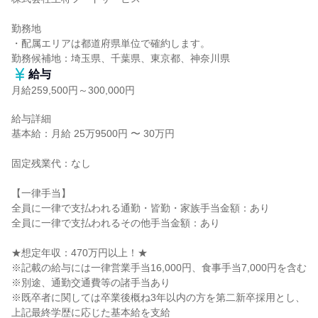
勤務地

・配属エリアは都道府県単位で確約します。

勤務候補地：埼玉県、千葉県、東京都、神奈川県
給与
月給259,500円～300,000円
給与詳細

基本給：月給 25万9500円 〜 30万円

固定残業代：なし

【一律手当】

全員に一律で支払われる通勤・皆勤・家族手当金額：あり

全員に一律で支払われるその他手当金額：あり

★想定年収：470万円以上！★

※記載の給与には一律営業手当16,000円、食事手当7,000円を含む

※別途、通勤交通費等の諸手当あり

※既卒者に関しては卒業後概ね3年以内の方を第二新卒採用とし、
上記最終学歴に応じた基本給を支給
