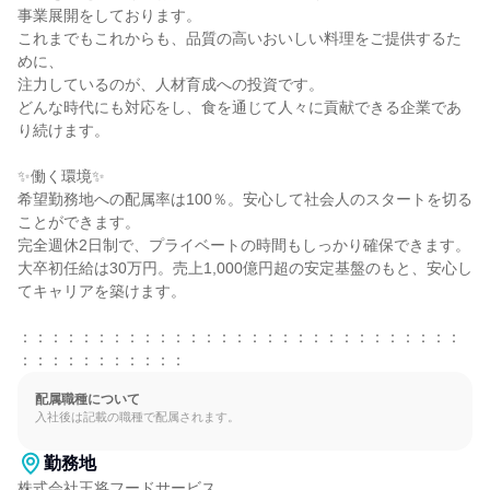
事業展開をしております。

これまでもこれからも、品質の高いおいしい料理をご提供するた
めに、

注力しているのが、人材育成への投資です。

どんな時代にも対応をし、食を通じて人々に貢献できる企業であ
り続けます。

✨働く環境✨

希望勤務地への配属率は100％。安心して社会人のスタートを切る
ことができます。

完全週休2日制で、プライベートの時間もしっかり確保できます。

大卒初任給は30万円。売上1,000億円超の安定基盤のもと、安心し
てキャリアを築けます。

：：：：：：：：：：：：：：：：：：：：：：：：：：：：：
：：：：：：：：：：：
配属職種について
入社後は記載の職種で配属されます。
勤務地
株式会社王将フードサービス
