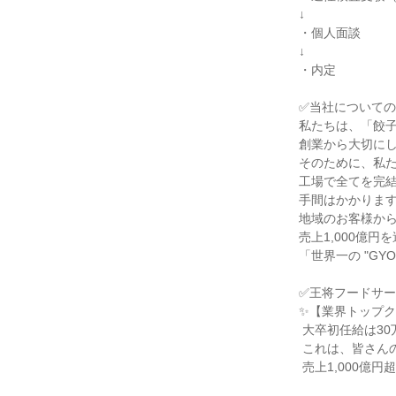
↓

・個人面談

↓

・内定

✅当社についての
私たちは、「餃子
創業から大切にし
そのために、私た
工場で全てを完結
手間はかかります
地域のお客様から
売上1,000億
「世界一の "GY
✅王将フードサー
✨【業界トップク
 大卒初任給は30万円。

 これは、皆さんの未来への「本気の投資」です。

 売上1,000億円超の安定基盤の上で、安心してキャリアを築けます。
