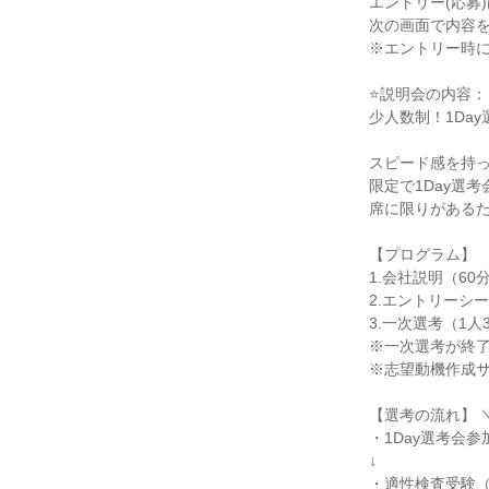
エントリー(応募
次の画面で内容を
※エントリー時に
⭐説明会の内容：
少人数制！1Da
スピード感を持っ
限定で1Day選考
席に限りがあるた
【プログラム】

1.会社説明（60分
2.エントリーシー
3.一次選考（1人3
※一次選考が終了
※志望動機作成サ
【選考の流れ】 ＼
・1Day選考会参加
↓

・適性検査受験（