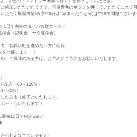
)は、青色の「エントリー画面へ行く」を押下していただき、

ご確認いただいたうえで、再度青色のボタンを押していただくことで可
いただく履歴書情報(学生時代に頑張ったこと等)は空欄で問題ございま
＼1日で完結のタイパ抜群コース／

y選考会（説明会＋一次選考会）

て、就職活動を進めたい方に朗報！

会を開催します！！

め、ご興味のある方は、お早めにご予約をお願いいたします。

）

ト記入（60～120分）

0～60分）

した方より終了といたします。

ポートもいたします！

最短10日で内定Get／



合否判定はございません）
