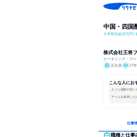
中国・四国配
大卒初任給30万円 /
株式会社王将
ケータリング・フー
正社員
27
こんな人にお
人々に感動や笑い
チームを統率した
人とたくさん会話
仕事
職種と仕事