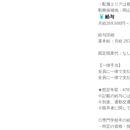
・配属エリアは都
勤務候補地：岡
給与
月給259,500円～3
給与詳細

基本給：月給 25万9
固定残業代：なし
【一律手当】

全員に一律で支払
全員に一律で支払
★想定年収：470
※記載の給与には一
※別途、通勤交通
※既卒者に関して
◎専門学校卒の給
・特定の資格・技