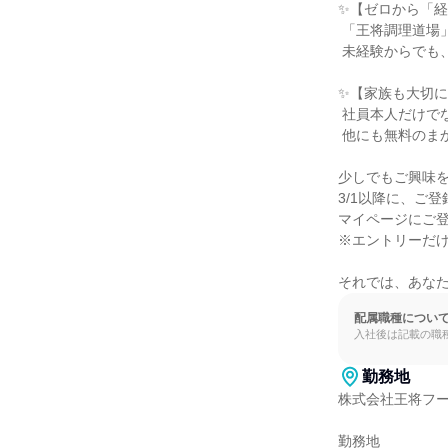
✨【ゼロから「経
 「王将調理道場」で本物の調理技術を、「王将アカデミー」で経営スキルを学べます。

 未経験からでも、着実にステップアップできる環境です。

✨【家族も大切に
 社員本人だけでなく、そのご家族の誕生日にもプレゼントを贈る。 それが王将の文化。

 他にも無料のまかない（食事補助）など、人を大切にする制度が充実しています。

少しでもご興味を
3/1以降に、ご
マイページにご登
※エントリーだけ
それでは、あな
配属職種につい
入社後は記載の職
勤務地
株式会社王将フー
勤務地
