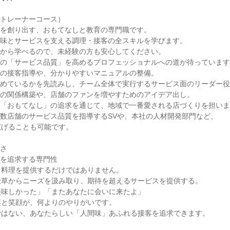
トレーナーコース）

を創り出す、おもてなしと教育の専門職です。

味とサービスを支える調理・接客の全スキルを学びます。

から学べるので、未経験の方も安心してください。

の「サービス品質」を高めるプロフェッショナルへの道が待っています
の接客指導や、分かりやすいマニュアルの整備。

めているかを先読みし、チーム全体で実行するサービス面のリーダー役
の関係構築や、店舗のファンを増やすためのアイデア出し。

「おもてなし」の追求を通じて、地域で一番愛される店づくりを担いま
数店舗のサービス品質を指導するSVや、本社の人材開発部門など、

げることも可能です。

さ

を追求する専門性

料理を提供するだけではありません。

草からニーズを汲み取り、期待を超えるサービスを提供する。

味しかった」「またあなたに会いに来たよ」

と笑顔が、何よりのやりがいです。

はない、あなたらしい「人間味」あふれる接客を追求できます。
