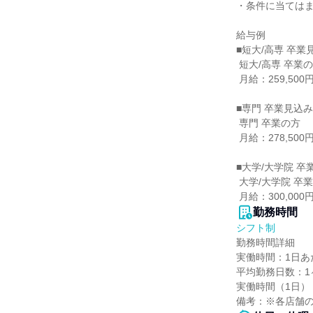
・条件に当てはまら
給与例

■短大/高専 卒業
 短大/高専 卒業の方

 月給：259,500円（一律手当含む）

■専門 卒業見込み
 専門 卒業の方

 月給：278,500円（一律手当含む）

■大学/大学院 卒
 大学/大学院 卒業の方

 月給：300,0
勤務時間
シフト制
勤務時間詳細

実働時間：1日あた
平均勤務日数：1ヶ
実働時間（1日）：
備考：※各店舗