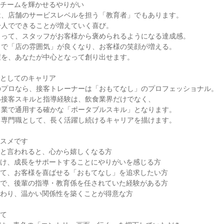
チームを輝かせるやりがい

、店舗のサービスレベルを担う「教育者」でもあります。

人でできることが増えていく喜び。

って、スタッフがお客様から褒められるようになる達成感。

で「店の雰囲気」が良くなり、お客様の笑顔が増える。

を、あなたが中心となって創り出せます。

としてのキャリア

プロなら、接客トレーナーは「おもてなし」のプロフェッショナル。

接客スキルと指導経験は、飲食業界だけでなく、

業で通用する確かな「ポータブルスキル」となります。

専門職として、長く活躍し続けるキャリアを描けます。

スメです

と言われると、心から嬉しくなる方

け、成長をサポートすることにやりがいを感じる方

て、お客様を喜ばせる「おもてなし」を追求したい方

で、後輩の指導・教育係を任されていた経験がある方

わり、温かい関係性を築くことが得意な方

て
