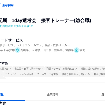
新卒採用
属　1day選考会　接客トレーナー(総合職)
 配属地確約 / 接客未経験OK！
フードサービス
ドサービス、レストラン・カフェ、食品・飲料メーカー
年卒 新卒採用
岡山県、広島県、山口県、徳島県、愛媛県
飲食
すすめ
を届けたい
食生活・食育に関わりたい
商品・サービスを販売したい
経営に近い仕事がした
い
コミュニケーションが活発
チームワークを重視
多様な職種の人と関われる
若手が裁
する
情報
企業情報
選
内容