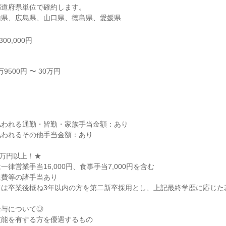
道府県単位で確約します。

山県、広島県、山口県、徳島県、愛媛県
00,000円
500円 〜 30万円



われる通勤・皆勤・家族手当金額：あり

われるその他手当金額：あり

万円以上！★

律営業手当16,000円、食事手当7,000円を含む

費等の諸手当あり

は卒業後概ね3年以内の方を第二新卒採用とし、上記最終学歴に応じた基
与について◎

能を有する方を優遇するもの
