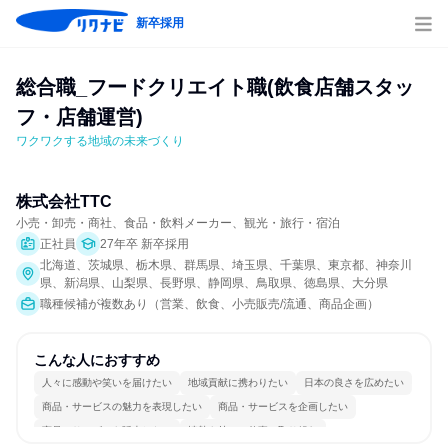
新卒採用
総合職_フードクリエイト職(飲食店舗スタッ
フ・店舗運営)
ワクワクする地域の未来づくり
株式会社TTC
小売・卸売・商社、食品・飲料メーカー、観光・旅行・宿泊
正社員
27年卒 新卒採用
北海道、茨城県、栃木県、群馬県、埼玉県、千葉県、東京都、神奈川
県、新潟県、山梨県、長野県、静岡県、鳥取県、徳島県、大分県
職種候補が複数あり（営業、飲食、小売販売/流通、商品企画）
こんな人におすすめ
人々に感動や笑いを届けたい
地域貢献に携わりたい
日本の良さを広めたい
商品・サービスの魅力を表現したい
商品・サービスを企画したい
商品・サービスを販売したい
情熱を持って仕事に取り組む