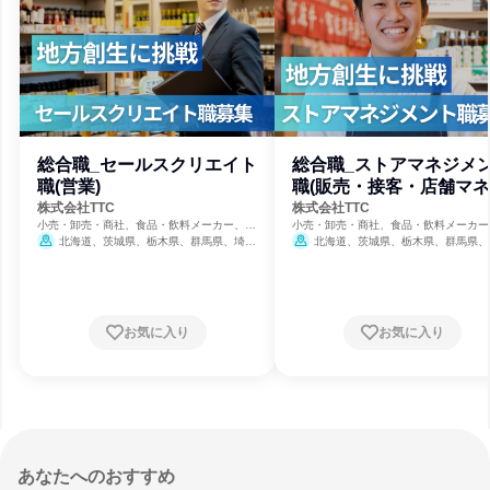
総合職_セールスクリエイト
総合職_ストアマネジメ
職(営業)
職(販売・接客・店舗マ
メント)
株式会社TTC
株式会社TTC
小売・卸売・商社、食品・飲料メーカー、観
小売・卸売・商社、食品・飲料メーカー
光・旅行・宿泊
光・旅行・宿泊
北海道、茨城県、栃木県、群馬県、埼玉
北海道、茨城県、栃木県、群馬県、
県、千葉県、東京都、神奈川県、新潟県、山
県、千葉県、東京都、神奈川県、新潟県
梨県、長野県、静岡県、鳥取県、徳島県、大
梨県、長野県、静岡県、鳥取県、徳島県
分県
分県
お気に入り
お気に入り
あなたへのおすすめ