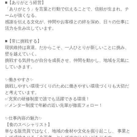
■【ありがとう経営】

「ありがとう」を言葉と行動で伝えることで、信頼が生まれ、チ
ームが強くなる。

感謝を伝える文化が、仲間やお客様との絆を深め、日々の仕事に
活力を生み出しています。

■【常に挑戦する】

現状維持は衰退。だからこそ、一人ひとりが新しいことに挑み、
壁を越えていく。

挑戦する気持ちが自分を成長させ、仲間を動かし、地域を元氣に
していきます。

✨働きやすさ✨

挑戦しやすい環境づくりのために働きやすい環境づくりも大切だ
と考えています。

✅充実の研修制度で誰でも活躍できる環境！

✅メンター制度で年齢の近い先輩が徹底フォロー！

✨仕事内容の魅力✨

【食のスペシャリスト】

単なる販売員ではなく、地域の食材や文化を掘り起こし、 事業と