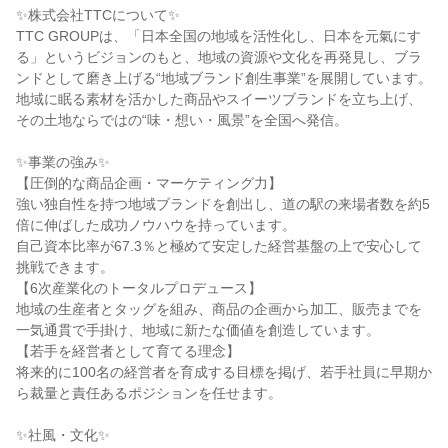
✨株式会社TTCについて✨

TTC GROUPは、「日本全国の地域を活性化し、日本を元氣にす
る」というビジョンのもと、地域の資源や文化を再発見し、ブラ
ンドとして磨き上げる“地域ブランド創生事業”を展開しています。

地域に眠る素材を活かした商品やスイーツブランドを立ち上げ、
その土地ならではの“味・想い・風景”を全国へ発信。

✨事業の強み✨

【圧倒的な商品企画・マーケティング力】

強い独自性を持つ地域ブランドを創出し、道の駅の来場者数を約5
倍に伸ばした成功ノウハウを持っています。

自己資本比率が67.3％と極めて安定した経営基盤の上で安心して
挑戦できます。

【6次産業化のトータルプロデュース】

地域の生産者とタッグを組み、商品の企画から加工、販売までを
一気通貫で手掛け、地域に新たな価値を創造しています。

【若手を経営者として育てる理念】

将来的に100名の経営者を育成する目標を掲げ、若手社員に早期か
ら裁量と責任あるポジションを任せます。

✨社風・文化✨
