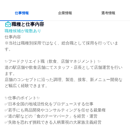
チームワークを重視
若手が裁量を持てる環境
人とたくさん会話する
仕事情報
企業情報
選考情報
職種と仕事内容
職種候補が複数あり
仕事内容

※当社は職種別採用ではなく、総合職として採用を行っていま
す。

✨フードクリエイト職（飲食、店舗マネジメント）✨

道の駅店舗や飲食店舗にてスタッフ・店長として店舗運営を行い
ます。

店舗のコンセプトに沿った調理、製造、接客、新メニュー開発な
ど幅広く経験できます。

✨仕事のポイント✨

✅日本全国の地域活性化をプロデュースする仕事

✅若手にも商品開発やコンサルティングを任せる裁量権

✅道の駅などの「食のテーマパーク」を経営・運営

✅失敗を恐れず挑戦できる人柄重視の大家族主義経営
