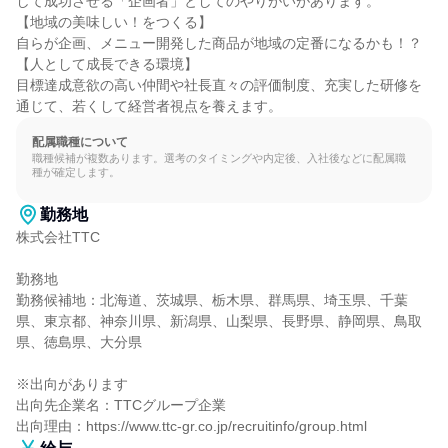
して成功させる「企画者」としてのやりがいがあります。

【地域の美味しい！をつくる】

自らが企画、メニュー開発した商品が地域の定番になるかも！？

【人として成長できる環境】

目標達成意欲の高い仲間や社長直々の評価制度、充実した研修を
通じて、若くして経営者視点を養えます。
配属職種について
職種候補が複数あります。選考のタイミングや内定後、入社後などに配属職
種が確定します。
勤務地
株式会社TTC

勤務地

勤務候補地：北海道、茨城県、栃木県、群馬県、埼玉県、千葉
県、東京都、神奈川県、新潟県、山梨県、長野県、静岡県、鳥取
県、徳島県、大分県

※出向があります

出向先企業名：TTCグループ企業

出向理由：https://www.ttc-gr.co.jp/recruitinfo/group.html