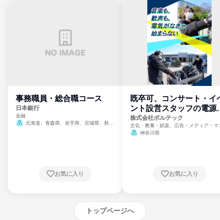
事務職員・総合職コース
既卒可、コンサート・イ
ント設営スタッフの電源
日本銀行
金融
門
株式会社ボルテック
北海道、青森県、岩手県、宮城県、秋田
文化・教養・娯楽、広告・メディア・マ
県、山形県、福島県、茨城県、群馬県、埼玉
ミ、電力・ガス・水道・エネルギー
神奈川県
県、東京都、神奈川県、新潟県、富山県、石
川県、福井県、山梨県、長野県、静岡県、愛
知県、京都府、大阪府、兵庫県、鳥取県、島
根県、岡山県、広島県、山口県、徳島県、香
川県、愛媛県、高知県、福岡県、佐賀県、長
お気に入り
お気に入り
崎県、熊本県、大分県、宮崎県、鹿児島県、
沖縄県
トップページへ