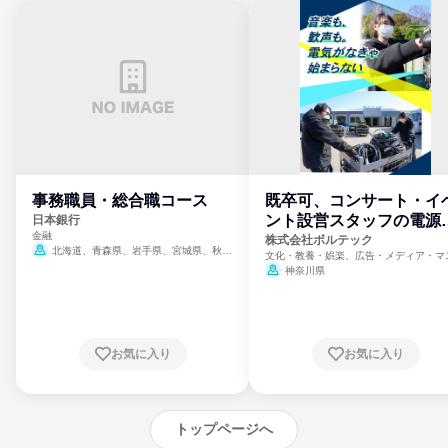
事務職員・総合職コース
既卒可、コンサート・イ
ント設営スタッフの電源
日本銀行
金融
門
株式会社ボルテック
北海道、青森県、岩手県、宮城県、秋田
文化・教養・娯楽、広告・メディア・マ
県、山形県、福島県、茨城県、群馬県、埼玉
ミ、電力・ガス・水道・エネルギー
神奈川県
県、東京都、神奈川県、新潟県、富山県、石
川県、福井県、山梨県、長野県、静岡県、愛
知県、京都府、大阪府、兵庫県、鳥取県、島
根県、岡山県、広島県、山口県、徳島県、香
川県、愛媛県、高知県、福岡県、佐賀県、長
お気に入り
お気に入り
崎県、熊本県、大分県、宮崎県、鹿児島県、
沖縄県
トップページへ