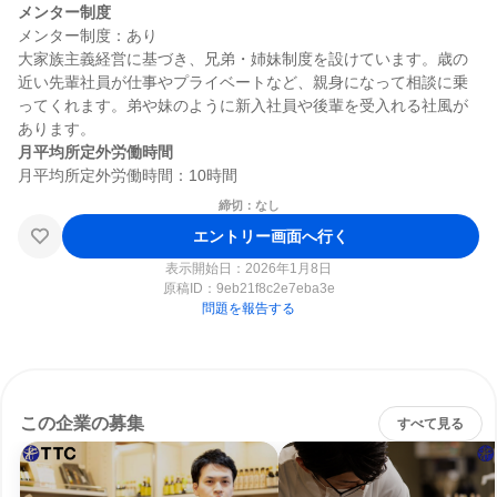
メンター制度
メンター制度：あり

大家族主義経営に基づき、兄弟・姉妹制度を設けています。歳の
近い先輩社員が仕事やプライベートなど、親身になって相談に乗
ってくれます。弟や妹のように新入社員や後輩を受入れる社風が
月平均所定外労働時間
締切：なし
エントリー画面へ行く
表示開始日：2026年1月8日
原稿ID：
9eb21f8c2e7eba3e
問題を報告する
この企業の募集
すべて見る