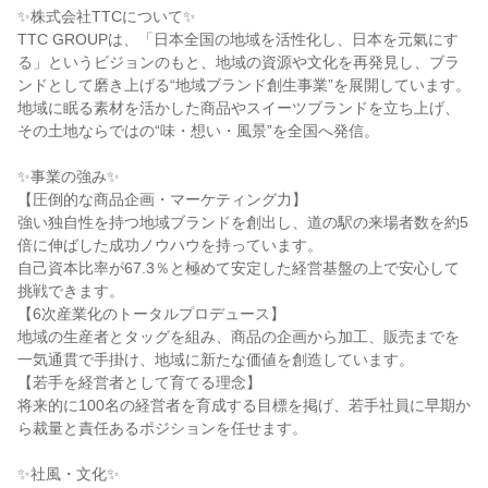
✨株式会社TTCについて✨

TTC GROUPは、「日本全国の地域を活性化し、日本を元氣にす
る」というビジョンのもと、地域の資源や文化を再発見し、ブラ
ンドとして磨き上げる“地域ブランド創生事業”を展開しています。

地域に眠る素材を活かした商品やスイーツブランドを立ち上げ、
その土地ならではの“味・想い・風景”を全国へ発信。

✨事業の強み✨

【圧倒的な商品企画・マーケティング力】

強い独自性を持つ地域ブランドを創出し、道の駅の来場者数を約5
倍に伸ばした成功ノウハウを持っています。

自己資本比率が67.3％と極めて安定した経営基盤の上で安心して
挑戦できます。

【6次産業化のトータルプロデュース】

地域の生産者とタッグを組み、商品の企画から加工、販売までを
一気通貫で手掛け、地域に新たな価値を創造しています。

【若手を経営者として育てる理念】

将来的に100名の経営者を育成する目標を掲げ、若手社員に早期か
ら裁量と責任あるポジションを任せます。

✨社風・文化✨
