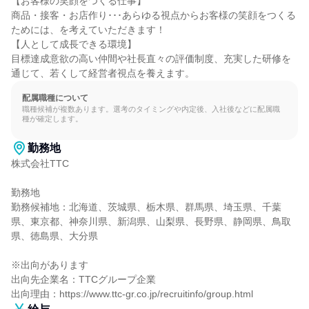
【お客様の笑顔をつくる仕事】

商品・接客・お店作り･･･あらゆる視点からお客様の笑顔をつくる
ためには、を考えていただきます！

【人として成長できる環境】

目標達成意欲の高い仲間や社長直々の評価制度、充実した研修を
通じて、若くして経営者視点を養えます。
配属職種について
職種候補が複数あります。選考のタイミングや内定後、入社後などに配属職
種が確定します。
勤務地
株式会社TTC

勤務地

勤務候補地：北海道、茨城県、栃木県、群馬県、埼玉県、千葉
県、東京都、神奈川県、新潟県、山梨県、長野県、静岡県、鳥取
県、徳島県、大分県

※出向があります

出向先企業名：TTCグループ企業

出向理由：https://www.ttc-gr.co.jp/recruitinfo/group.html