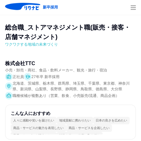
新卒採用
総合職_ストアマネジメント職(販売・接客・
店舗マネジメント)
ワクワクする地域の未来づくり
株式会社TTC
小売・卸売・商社、食品・飲料メーカー、観光・旅行・宿泊
正社員
27年卒 新卒採用
北海道、茨城県、栃木県、群馬県、埼玉県、千葉県、東京都、神奈川
県、新潟県、山梨県、長野県、静岡県、鳥取県、徳島県、大分県
職種候補が複数あり（営業、飲食、小売販売/流通、商品企画）
こんな人におすすめ
人々に感動や笑いを届けたい
地域貢献に携わりたい
日本の良さを広めたい
商品・サービスの魅力を表現したい
商品・サービスを企画したい
商品・サービスを販売したい
情熱を持って仕事に取り組む