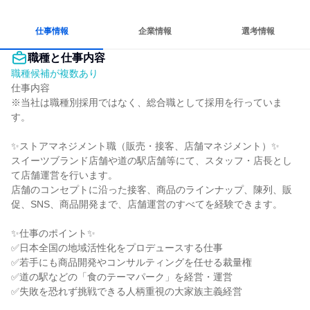
チームワークを重視
若手が裁量を持てる環境
人とたくさん会話する
仕事情報
企業情報
選考情報
職種と仕事内容
職種候補が複数あり
仕事内容

※当社は職種別採用ではなく、総合職として採用を行っていま
す。

✨ストアマネジメント職（販売・接客、店舗マネジメント）✨

スイーツブランド店舗や道の駅店舗等にて、スタッフ・店長とし
て店舗運営を行います。

店舗のコンセプトに沿った接客、商品のラインナップ、陳列、販
促、SNS、商品開発まで、店舗運営のすべてを経験できます。

✨仕事のポイント✨

✅日本全国の地域活性化をプロデュースする仕事

✅若手にも商品開発やコンサルティングを任せる裁量権

✅道の駅などの「食のテーマパーク」を経営・運営

✅失敗を恐れず挑戦できる人柄重視の大家族主義経営
