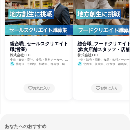
総合職_セールスクリエイト
総合職_フードクリエイ
職(営業)
(飲食店舗スタッフ・店
営)
株式会社TTC
株式会社TTC
小売・卸売・商社、食品・飲料メーカー、観
小売・卸売・商社、食品・飲料メーカー
光・旅行・宿泊
光・旅行・宿泊
北海道、茨城県、栃木県、群馬県、埼玉
北海道、茨城県、栃木県、群馬県、
県、千葉県、東京都、神奈川県、新潟県、山
県、千葉県、東京都、神奈川県、新潟県
梨県、長野県、静岡県、鳥取県、徳島県、大
梨県、長野県、静岡県、鳥取県、徳島県
分県
分県
お気に入り
お気に入り
あなたへのおすすめ