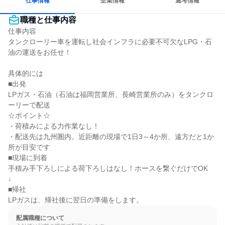
仕事情報
企業情報
選考情報
職種と仕事内容
仕事内容

タンクローリー車を運転し社会インフラに必要不可欠なLPG・石
油の運送をお任せ！

具体的には

■出発

LPガス・石油（石油は福岡営業所、長崎営業所のみ）をタンクロ
ーリーで配送

☆ポイント☆

・荷積みによる力作業なし！

・配送先は九州圏内。近距離の現場で1日3～4か所、遠方だと1か
所が目安です

■現場に到着

手積み手下ろしによる荷下ろしはなし！ホースを繋ぐだけでOK

↓

■帰社

LPガスは、帰社後に翌日の準備をします。
配属職種について