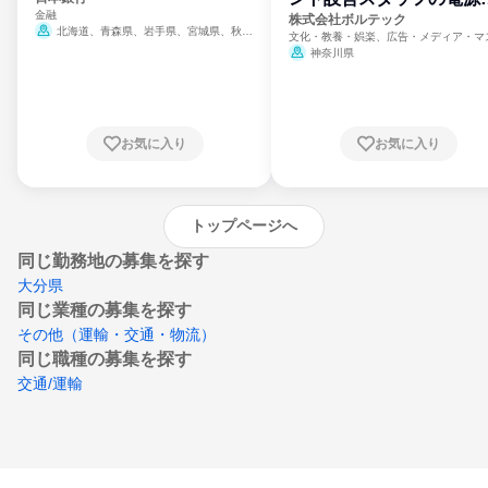
金融
門
株式会社ボルテック
北海道、青森県、岩手県、宮城県、秋田
文化・教養・娯楽、広告・メディア・マ
県、山形県、福島県、茨城県、群馬県、埼玉
ミ、電力・ガス・水道・エネルギー
神奈川県
県、東京都、神奈川県、新潟県、富山県、石
川県、福井県、山梨県、長野県、静岡県、愛
知県、京都府、大阪府、兵庫県、鳥取県、島
根県、岡山県、広島県、山口県、徳島県、香
川県、愛媛県、高知県、福岡県、佐賀県、長
お気に入り
お気に入り
崎県、熊本県、大分県、宮崎県、鹿児島県、
沖縄県
トップページへ
同じ勤務地の募集を探す
大分県
同じ業種の募集を探す
その他（運輸・交通・物流）
同じ職種の募集を探す
交通/運輸