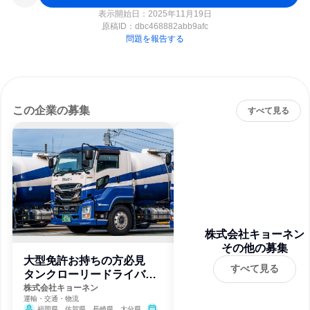
表示開始日：2025年11月19日
原稿ID：
dbc468882abb9afc
問題を報告する
この企業の募集
すべて見る
株式会社キョーネン
その他の募集
大型免許お持ちの方必見
すべて見る
タンクローリードライバ
ー 夜勤なし
株式会社キョーネン
運輸・交通・物流
福岡県、佐賀県、長崎県、大分県