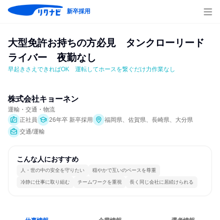
新卒採用
大型免許お持ちの方必見　タンクローリード
ライバー　夜勤なし
早起きさえできればOK　運転してホースを繋ぐだけ力作業なし
株式会社キョーネン
運輸・交通・物流
正社員
26年卒 新卒採用
福岡県、佐賀県、長崎県、大分県
交通/運輸
こんな人におすすめ
人・世の中の安全を守りたい
穏やかで互いのペースを尊重
冷静に仕事に取り組む
チームワークを重視
長く同じ会社に居続けられる