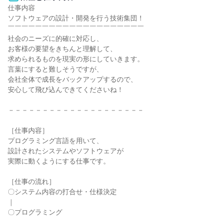
仕事内容

ソフトウェアの設計・開発を行う技術集団！

￣￣￣￣￣￣￣￣￣￣￣￣￣￣￣￣￣￣￣￣

社会のニーズに的確に対応し、

お客様の要望をきちんと理解して、

求められるものを現実の形にしていきます。

言葉にすると難しそうですが、

会社全体で成長をバックアップするので、

安心して飛び込んできてくださいね！

－－－－－－－－－－－－－－－－－－－－

［仕事内容］

プログラミング言語を用いて、

設計されたシステムやソフトウェアが

実際に動くようにする仕事です。

［仕事の流れ］

〇システム内容の打合せ・仕様決定

｜

〇プログラミング
