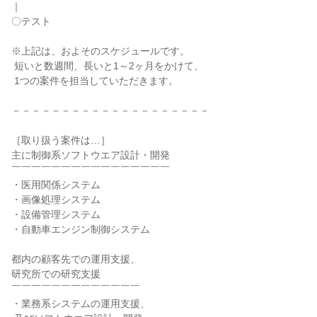
｜

〇テスト

※上記は、およそのスケジュールです。

 短いと数週間、長いと1～2ヶ月をかけて、

 1つの案件を担当していただきます。

－－－－－－－－－－－－－－－－－－－－

［取り扱う案件は…］

主に制御系ソフトウエア設計・開発

￣￣￣￣￣￣￣￣￣￣￣￣￣￣￣￣

・医用関係システム

・画像処理システム

・設備管理システム

・自動車エンジン制御システム

都内の顧客先での運用支援、

研究所での研究支援

￣￣￣￣￣￣￣￣￣￣￣￣￣

・業務系システムの運用支援、
