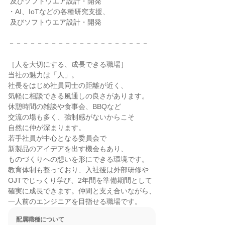
 及びソフトウエア設計・開発

・AI、IoTなどの各種研究支援、

 及びソフトウエア設計・開発

－－－－－－－－－－－－－－－－－－－－

［人を大切にする、成長できる職場］

当社の魅力は「人」。

社長をはじめ社員同士の距離が近く、

気軽に相談できる風通しの良さがあります。

休憩時間の雑談や食事会、BBQなど

交流の場も多く、強制感がないからこそ

自然に仲が深まります。

若手社員が中心となる委員会で

新製品のアイデアを出す機会もあり、

ものづくりへの想いを形にできる環境です。

教育体制も整っており、入社後は外部研修や

OJTでじっくり学び、2年間を準備期間として

確実に成長できます。仲間と支え合いながら、

一人前のエンジニアを目指せる職場です。
配属職種について