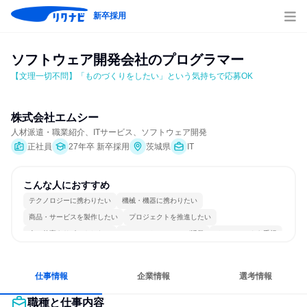
新卒採用
ソフトウェア開発会社のプログラマー
【文理一切不問】「ものづくりをしたい」という気持ちで応募OK
株式会社エムシー
人材派遣・職業紹介、ITサービス、ソフトウェア開発
正社員
27年卒 新卒採用
茨城県
IT
こんな人におすすめ
テクノロジーに携わりたい
機械・機器に携わりたい
商品・サービスを製作したい
プロジェクトを推進したい
人の仕事をサポートしたい
コミュニケーションが活発
チームワークを重視
長く同じ会社に居続けられる
一つの専門分野を極める
若手が裁量を持てる環境
仕事情報
企業情報
選考情報
職種と仕事内容