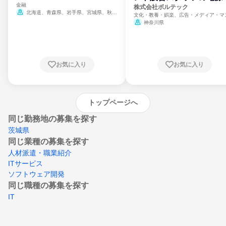
金融
門
株式会社ボルテック
北海道、青森県、岩手県、宮城県、秋田
文化・教養・娯楽、広告・メディア・マ
県、山形県、福島県、茨城県、群馬県、埼玉
ミ、電力・ガス・水道・エネルギー
神奈川県
県、東京都、神奈川県、新潟県、富山県、石
川県、福井県、山梨県、長野県、静岡県、愛
知県、京都府、大阪府、兵庫県、鳥取県、島
根県、岡山県、広島県、山口県、徳島県、香
川県、愛媛県、高知県、福岡県、佐賀県、長
お気に入り
お気に入り
崎県、熊本県、大分県、宮崎県、鹿児島県、
沖縄県
トップページへ
同じ勤務地の募集を探す
茨城県
同じ業種の募集を探す
人材派遣・職業紹介
ITサービス
ソフトウェア開発
同じ職種の募集を探す
IT