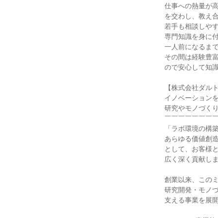
仕事への熱量が高
を交わし、教え合
若手も相談しやす
専門知識を身に付
一人前になるまで
その間は経験豊富
ので安心して知識
【株式会社ダルト
イノベーションを
研究やモノづくり
￣￣￣￣￣￣￣￣
「ラボ環境の構築
あらゆる価値創造
として、お客様と
広く深く貢献しま
創業以来、このミ
研究開発・モノづ
支える事業を展開