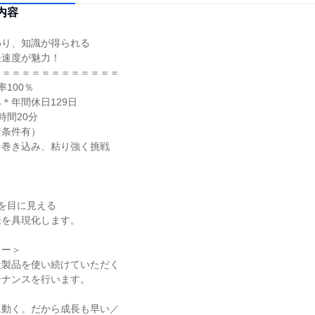
内容
り、知識が得られる

速度が魅力！

＝＝＝＝＝＝＝＝＝＝＝＝

100％

年間休日129日

間20分

条件有）

巻き込み、粘り強く挑戦

を目に見える

を具現化します。

ー＞

製品を使い続けていただく

ナンスを行います。

動く。だから成長も早い／
