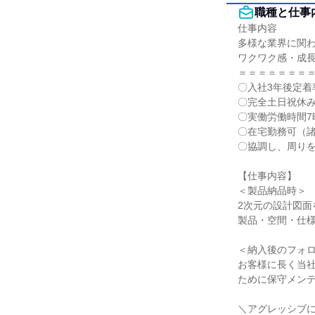
職種と仕事
仕事内容

多様な業界に関わ
ワクワク感・成長
＝＝＝＝＝＝＝＝
〇入社3年後定着率
〇完全土日祝休み＊
〇実働労働時間7時
〇在宅勤務可（諸
〇協調し、周りを
【仕事内容】

＜製品納品時＞

2次元の設計図面
製品・空間・仕様
＜納入後のフォロ
お客様に長く当社
ために保守メンテ
＼アグレッシブに