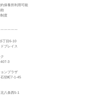
約保養所利用可能

助

制度

￣￣￣￣￣

丁目6-10

ドプレイス

ク

7-3

ョンプラザ

町7-1-45

八条西5-1
