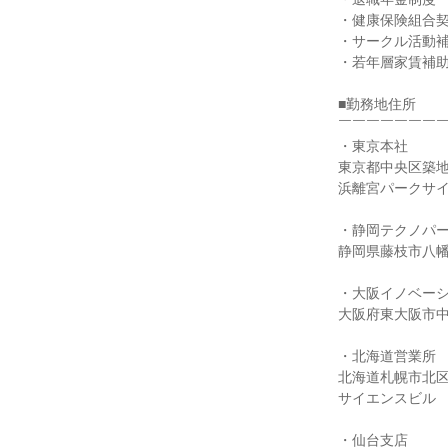
・健康保険組合契
・サークル活動補
・若年層家賃補助
■勤務地住所

￣￣￣￣￣￣￣￣
・東京本社

東京都中央区築地5
浜離宮パークサイ
・静岡テクノパー
静岡県藤枝市八幡40
・大阪イノベーシ
大阪府東大阪市中石切
・北海道営業所

北海道札幌市北区北
サイエンスビル

・仙台支店
