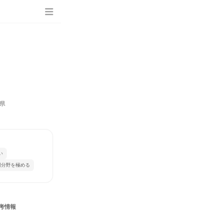
県
い
門分野を極める
考情報