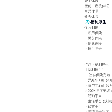
慶弔休暇

産前・産後休暇

育児休暇

介護休暇
福利厚生
保険制度：

・雇用保険

・労災保険

・健康保険

・厚生年金

待遇・福利厚生

【福利厚生】

・ 社会保険完備

・昇給年1回（4月
・賞与年2回（6月
※2024年度実績：
・通勤手当

・生活手当 (扶養家
・残業手当

・退職年金制度
