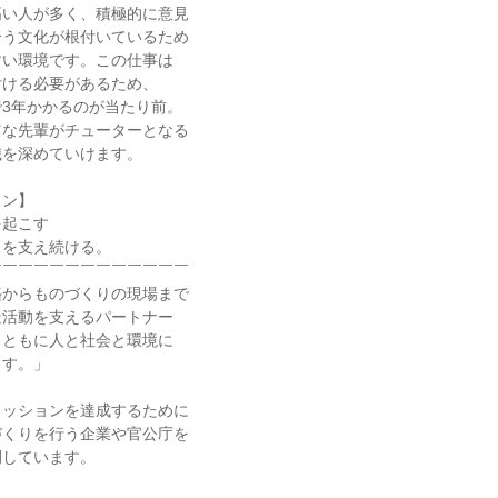
い人が多く、積極的に意見

う文化が根付いているため

い環境です。この仕事は

ける必要があるため、

3年かかるのが当たり前。

な先輩がチューターとなる

を深めていけます。

ン】

起こす

を支え続ける。

￣￣￣￣￣￣￣￣￣￣￣￣

からものづくりの現場まで

活動を支えるパートナー

ともに人と社会と環境に

す。」

ッションを達成するために

くりを行う企業や官公庁を

しています。
