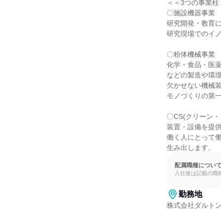
＜＜3つの事業柱＞
〇施設機器事業

研究開発・教育に
研究現場でのイノ
〇粉体機械事業

化学・食品・医薬
などの製造や環境
欠かせない機械装
モノづくりの第一
〇CS(クリーン・
装置・設備を提供
働く人にとって働
生み出します。
配属職種につい
入社後は記載の職
勤務地
株式会社ダルトン