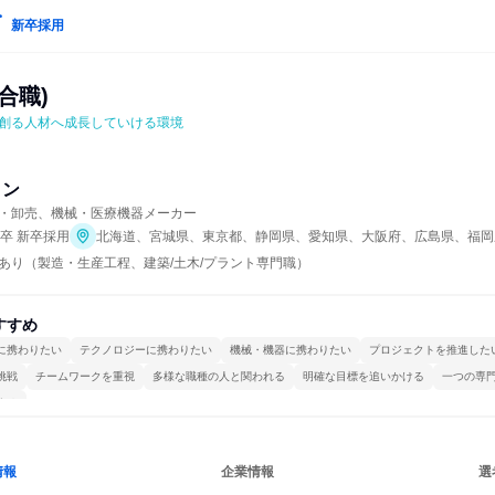
新卒採用
合職)
創る人材へ成長していける環境
トン
・卸売、機械・医療機器メーカー
年卒 新卒採用
北海道、宮城県、東京都、静岡県、愛知県、大阪府、広島県、福岡
あり（製造・生産工程、建築/土木/プラント専門職）
すすめ
に携わりたい
テクノロジーに携わりたい
機械・機器に携わりたい
プロジェクトを推進した
挑戦
チームワークを重視
多様な職種の人と関われる
明確な目標を追いかける
一つの専
する
情報
企業情報
選