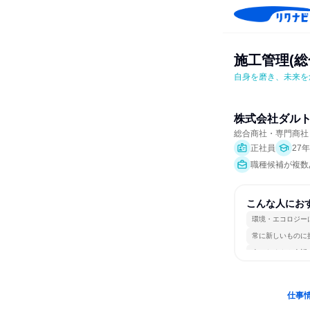
施工管理(総
自身を磨き、未来を
株式会社ダル
総合商社・専門商社
正社員
27
職種候補が複数
こんな人にお
環境・エコロジー
常に新しいものに
人とたくさん会話
仕事