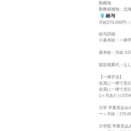
勤務地

勤務候補地：北
給与
月給270,000円～2
給与詳細

※基本給・一律手
基本給：月給 23万6
固定残業代：なし
【一律手当】

全員に一律で支払
全員に一律で支払
1ヶ月あたり3万40
大学 卒業見込みの
ー＞月給：270,
大学院 卒業見込み