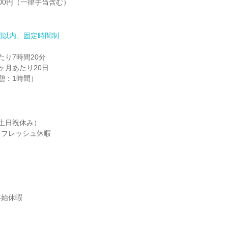
000円（一律手当含む）

間以内、固定時間制
り7時間20分

月あたり20日

（休憩：1時間）
土日祝休み）

フレッシュ休暇



始休暇
