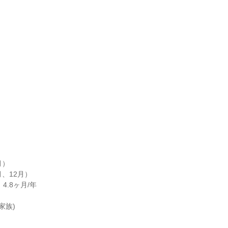
）

、12月）

4.8ヶ月/年

族)
