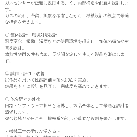
ガスセンサーが正確に反応するよう、内部構造や配置を設計しま
す。

ガスの流れ、滞留、拡散を考慮しながら、機械設計の視点で最適
な構造を考えます。

◎ 筐体設計・環境対応設計

温度変化、振動、湿度などの使用環境を想定し、筐体の構造や材
質を設計。

放熱性や耐久性も含め、長期間安定して使える製品を形にしま
す。

◎ 試作・評価・改善

試作品を用いて性能評価や耐久試験を実施。

結果をもとに設計を見直し、完成度を高めていきます。

◎ 他分野との連携

回路・ソフトウェア担当と連携し、製品全体として最適な設計を
追求します。

複合領域だからこそ、機械系の視点が重要な役割を果たします。

＜機械工学の学びが活きる＞
