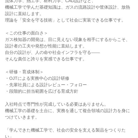
流体力学、熱工学、材料力学、CAD設計など、

機械工学で学んだ基礎知識は、ガスの流路設計や筐体設計、放熱
設計に直結します。

理論を「安全を守る技術」として社会に実装できる仕事です。

＜この仕事の面白さ＞

ガス検知器の開発は、目に見えない現象を相手にするからこそ、

設計者の工夫や発想が性能に直結します。

自分の設計が、人の命や社会インフラを守る――

そんな責任と誇りを実感できる仕事です。

＜研修・育成体制＞

・OJTによる実務中心の設計研修

・先輩社員による設計レビュー・フォロー

・段階的に担当範囲を広げる育成方針

入社時点で専門性が完成している必要はありません。

機械工学の基礎を土台に、実務を通して複合領域の設計力を身に
つけていきます。

「学んできた機械工学で、社会の安全を支える製品をつくりた
い」
