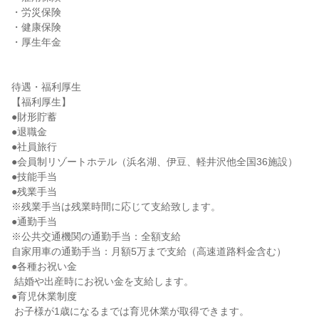
・労災保険

・健康保険

・厚生年金

待遇・福利厚生

【福利厚生】

●財形貯蓄

●退職金

●社員旅行

●会員制リゾートホテル（浜名湖、伊豆、軽井沢他全国36施設）

●技能手当

●残業手当

※残業手当は残業時間に応じて支給致します。

●通勤手当

※公共交通機関の通勤手当：全額支給

自家用車の通勤手当：月額5万まで支給（高速道路料金含む）

●各種お祝い金

 結婚や出産時にお祝い金を支給します。

●育児休業制度

 お子様が1歳になるまでは育児休業が取得できます。
