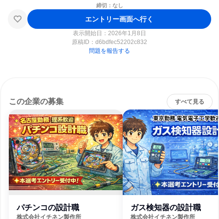
締切：なし
エントリー画面へ行く
表示開始日：2026年1月8日
原稿ID：
d6bdfec52202c832
問題を報告する
この企業の募集
すべて見る
パチンコの設計職
ガス検知器の設計職
株式会社イチネン製作所
株式会社イチネン製作所