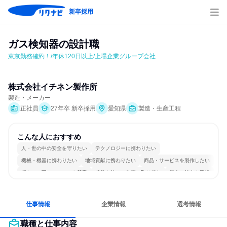
新卒採用
ガス検知器の設計職
東京勤務確約！/年休120日以上/上場企業グループ会社
株式会社イチネン製作所
製造・メーカー
正社員
27年卒 新卒採用
愛知県
製造・生産工程
こんな人におすすめ
人・世の中の安全を守りたい
テクノロジーに携わりたい
機械・機器に携わりたい
地域貢献に携わりたい
商品・サービスを製作したい
穏やかで互いのペースを尊重
情熱を持って仕事に取り組む
個人の能力を重視
長く同じ会社に居続けられる
一つの専門分野を極める
仕事情報
企業情報
選考情報
職種と仕事内容