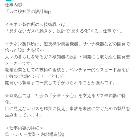
仕事内容

『ガス検知器の設計職j』

イチネン製作所の＜技術職＞は、

「見えないガスの動きを、設計で“見える化”する」仕事です。

イチネン製作所は、遊技機や美容機器、サウナ機器などの開発で
培った設計力を活かし、

人々の暮らしを守るガス検知器の設計・開発にも取り組む開発型
メーカーです。

老舗企業としての技術の蓄積と、ベンチャー的なスピード感を併
せ持つ“老舗ベンチャー”として、

開発から製造まで一貫して手がけられることが強みです。

東京拠点では、社会の「安全・安心」を支えるガス検知器に特
化。

目に見えないガスを確実に捉え、事故を未然に防ぐための製品を
生み出しています。

＜仕事内容の詳細＞

◎ センサー実装・内部構造設計
