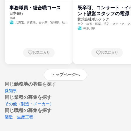
事務職員・総合職コース
既卒可、コンサート・イ
ント設営スタッフの電源
日本銀行
金融
門
株式会社ボルテック
北海道、青森県、岩手県、宮城県、秋田
文化・教養・娯楽、広告・メディア・マ
県、山形県、福島県、茨城県、群馬県、埼玉
ミ、電力・ガス・水道・エネルギー
神奈川県
県、東京都、神奈川県、新潟県、富山県、石
川県、福井県、山梨県、長野県、静岡県、愛
知県、京都府、大阪府、兵庫県、鳥取県、島
根県、岡山県、広島県、山口県、徳島県、香
川県、愛媛県、高知県、福岡県、佐賀県、長
お気に入り
お気に入り
崎県、熊本県、大分県、宮崎県、鹿児島県、
沖縄県
トップページへ
同じ勤務地の募集を探す
愛知県
同じ業種の募集を探す
その他（製造・メーカー）
同じ職種の募集を探す
製造・生産工程