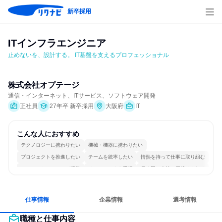
新卒採用
ITインフラエンジニア
止めないを、設計する。 IT基盤を支えるプロフェッショナル
株式会社オプテージ
通信・インターネット、ITサービス、ソフトウェア開発
正社員
27年卒 新卒採用
大阪府
IT
こんな人におすすめ
テクノロジーに携わりたい
機械・機器に携わりたい
プロジェクトを推進したい
チームを統率したい
情熱を持って仕事に取り組む
コミュニケーションが活発
チームワークを重視
長く同じ会社に居続けられる
一つの専門分野を極める
若手が裁量を持てる環境
仕事情報
企業情報
選考情報
職種と仕事内容