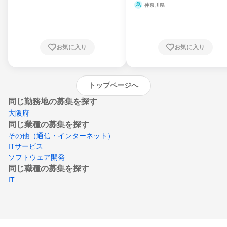
県、山形県、福島県、茨城県、群馬県、埼玉
ミ、電力・ガス・水道・エネルギー
神奈川県
県、東京都、神奈川県、新潟県、富山県、石
川県、福井県、山梨県、長野県、静岡県、愛
知県、京都府、大阪府、兵庫県、鳥取県、島
根県、岡山県、広島県、山口県、徳島県、香
川県、愛媛県、高知県、福岡県、佐賀県、長
お気に入り
お気に入り
崎県、熊本県、大分県、宮崎県、鹿児島県、
沖縄県
トップページへ
同じ勤務地の募集を探す
大阪府
同じ業種の募集を探す
その他（通信・インターネット）
ITサービス
ソフトウェア開発
同じ職種の募集を探す
IT