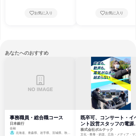
お気に入り
お気に入り
あなたへのおすすめ
事務職員・総合職コース
既卒可、コンサート・イ
ント設営スタッフの電源
日本銀行
金融
門
株式会社ボルテック
北海道、青森県、岩手県、宮城県、秋田
文化・教養・娯楽、広告・メディア・マ