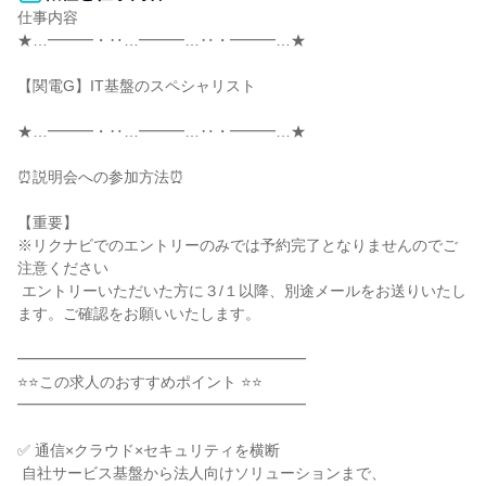
仕事内容

★…━━━・‥…━━━…‥・━━━…★

【関電G】IT基盤のスペシャリスト

★…━━━・‥…━━━…‥・━━━…★

⏰説明会への参加方法⏰

【重要】

※リクナビでのエントリーのみでは予約完了となりませんのでご
注意ください

 エントリーいただいた方に３/１以降、別途メールをお送りいたし
ます。ご確認をお願いいたします。

━━━━━━━━━━━━━━━━━━━

⭐⭐この求人のおすすめポイント ⭐⭐

━━━━━━━━━━━━━━━━━━━

✅ 通信×クラウド×セキュリティを横断

 自社サービス基盤から法人向けソリューションまで、
