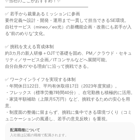
✨当社のここがおすすめ！✨

━━━━━━━━━━━━━━━━━━━

✅ 若手から裁量あるミッションに参画

要件定義〜設計・開発・運用まで一貫して担当できるSE環境。

自社サービス（mineo／eo光）の新機能企画・改善にも若手が入
る“前のめりな”文化。

✅ 挑戦を支える育成体制

約3カ月の新人研修＋OJTで基礎を固め、PM／クラウド・セキュ
リティ／サービス企画／ITコンサルなどへ展開可能。

自分自身の“やる理由”に沿って挑戦できる。

✅ ワークインライフを実現する体制

・年間休日122日、平均有休取得17日（2023年度実績）。

・フレックス（標準労働7時間40分）、在宅勤務も積極的に活用。

・家賃半額補助（上限月5万円）など、挑戦するための安心を用
意。

・制度面の整備に留まらず、挑戦に集中できる環境づくり（コミ
ュニケーションの風通し、若手の意見反映）を重視。
配属職種について
入社後は記載の職種で配属されます。