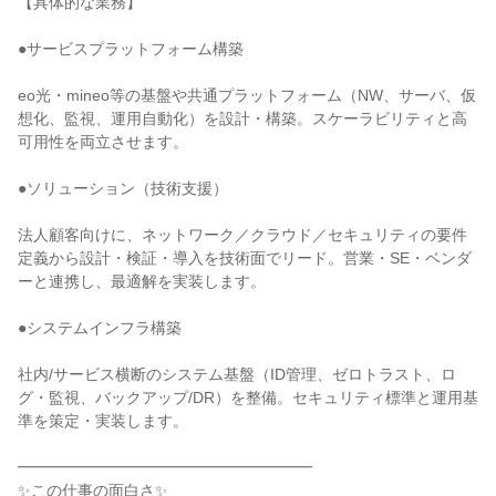
【具体的な業務】

●サービスプラットフォーム構築

eo光・mineo等の基盤や共通プラットフォーム（NW、サーバ、仮
想化、監視、運用自動化）を設計・構築。スケーラビリティと高
可用性を両立させます。

●ソリューション（技術支援）

法人顧客向けに、ネットワーク／クラウド／セキュリティの要件
定義から設計・検証・導入を技術面でリード。営業・SE・ベンダ
ーと連携し、最適解を実装します。

●システムインフラ構築

社内/サービス横断のシステム基盤（ID管理、ゼロトラスト、ロ
グ・監視、バックアップ/DR）を整備。セキュリティ標準と運用基
準を策定・実装します。

━━━━━━━━━━━━━━━━━━━

✨この仕事の面白さ✨
