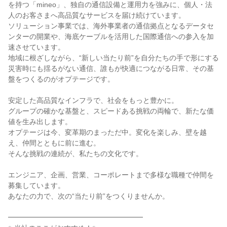
を持つ「mineo」、独自の通信設備と運用力を強みに、個人・法
人のお客さまへ高品質なサービスを届け続けています。

ソリューション事業では、海外事業者の通信拠点となるデータセ
ンターの開業や、海底ケーブルを活用した国際通信への参入を加
速させています。

地域に根ざしながら、“新しい当たり前”を自分たちの手で形にする
災害時にも揺るがない通信、誰もが快適につながる日常、その基
盤をつくるのがオプテージです。

安定した高品質なインフラで、社会をもっと豊かに。

グループの確かな基盤と、スピードある挑戦の両輪で、新たな価
値を生み出します。

オプテージは今、変革期のまっただ中。変化を楽しみ、壁を越
え、仲間とともに前に進む。

そんな挑戦の連続が、私たちの文化です。

エンジニア、企画、営業、コーポレートまで多様な職種で仲間を
募集しています。

あなたの力で、次の“当たり前”をつくりませんか。

━━━━━━━━━━━━━━━━━━━
