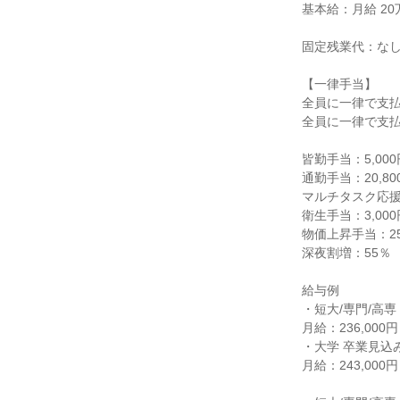
基本給：月給 20万
固定残業代：なし
【一律手当】

全員に一律で支払
全員に一律で支払
皆勤手当：5,000円
通勤手当：20,80
マルチタスク応援手
衛生手当：3,000円
物価上昇手当：25,
深夜割増：55％

給与例

・短大/専門/高専
月給：236,000
・大学 卒業見込み
月給：243,000