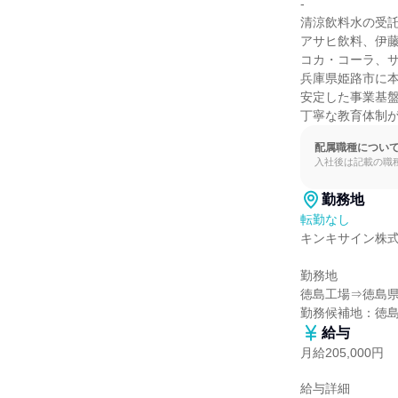
-

清涼飲料水の受託
アサヒ飲料、伊藤
コカ・コーラ、サ
兵庫県姫路市に本
安定した事業基盤
丁寧な教育体制
配属職種につい
入社後は記載の職
勤務地
転勤なし
キンキサイン株式
勤務地

徳島工場⇒徳島県
勤務候補地：徳
給与
月給205,000円
給与詳細
