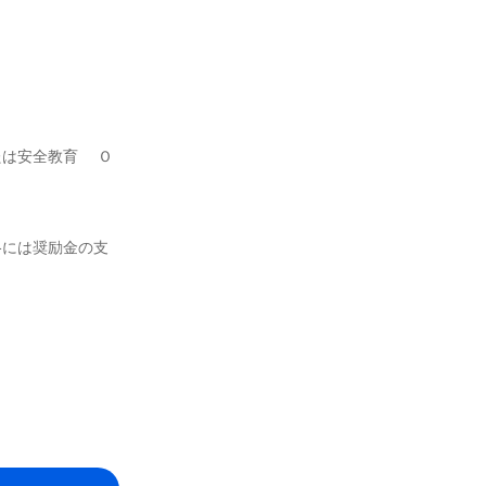
は安全教育 　Ｏ
格には奨励金の支