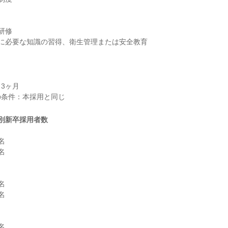
修

に必要な知識の習得、衛生管理または安全教育

3ヶ月

別新卒採用者数









