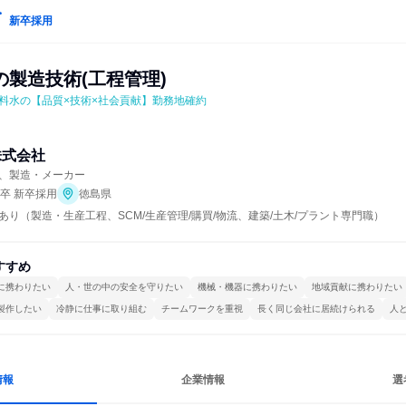
新卒採用
の製造技術(工程管理)
料水の【品質×技術×社会貢献】勤務地確約
株式会社
、製造・メーカー
年卒 新卒採用
徳島県
あり（製造・生産工程、SCM/生産管理/購買/物流、建築/土木/プラント専門職）
すすめ
に携わりたい
人・世の中の安全を守りたい
機械・機器に携わりたい
地域貢献に携わりたい
製作したい
冷静に仕事に取り組む
チームワークを重視
長く同じ会社に居続けられる
人
情報
企業情報
選