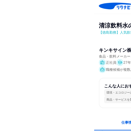
清涼飲料水
【徳島勤務】人気飲
キンキサイン
食品・飲料メーカー
正社員
27
職種候補が複数
こんな人にお
環境・エコロジー
商品・サービスを
仕事