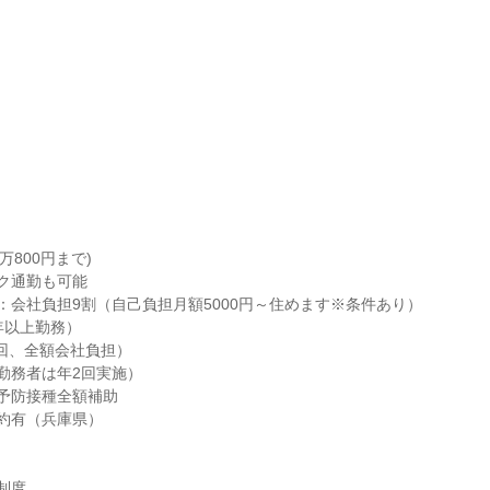
万800円まで)

ク通勤も可能

：会社負担9割（自己負担月額5000円～住めます※条件あり）

年以上勤務）

回、全額会社負担）

勤務者は年2回実施）

予防接種全額補助

約有（兵庫県）

度
