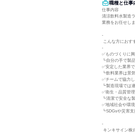
職種と仕事
仕事内容

清涼飲料水製造
業務をお任せしま
-

 こんな方におすすめ

-

✅ものづくりに興
┗自分の手で製品
✅安定した業界で
┗飲料業界は景気
✅チームで協力し
┗製造現場では連
✅衛生・品質管理
┗清潔で安全な製
✅地域社会や環境
┗SDGsや災害
-

 キンキサイン株式会社って？
