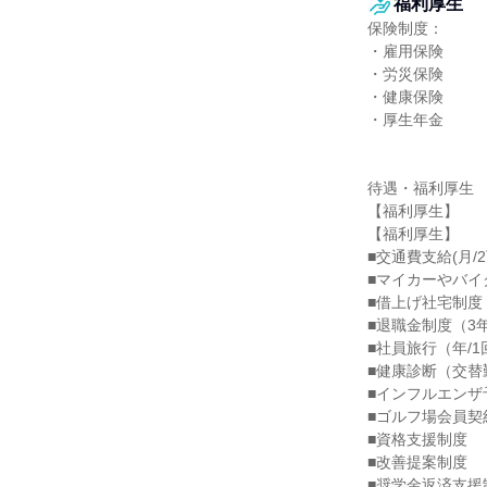
福利厚生
保険制度：

・雇用保険

・労災保険

・健康保険

・厚生年金

待遇・福利厚生

【福利厚生】

【福利厚生】

■交通費支給(月/2
■マイカーやバイ
■借上げ社宅制度
■退職金制度（3
■社員旅行（年/1
■健康診断（交替
■インフルエンザ
■ゴルフ場会員契
■資格支援制度

■改善提案制度

■奨学金返済支援制