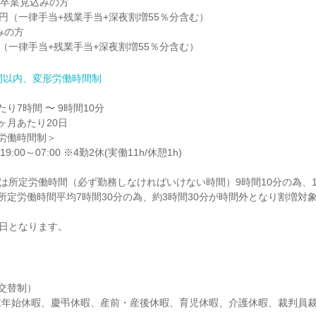
 卒業見込みの方

00円（一律手当+残業手当+深夜割増55％分含む）

の方

0円（一律手当+残業手当+深夜割増55％分含む）
間以内、変形労働時間制
り7時間 〜 9時間10分

月あたり20日

労働時間制＞

◎19:00～07:00 ※4勤2休(実働11h/休憩1h)

度は所定労働時間（必ず勤務しなければいけない時間）9時間10分の為、1
所定労働時間平均7時間30分の為、約3時間30分が時間外となり割増対象
日となります。
交替制）

末年始休暇、慶弔休暇、産前・産後休暇、育児休暇、介護休暇、裁判員