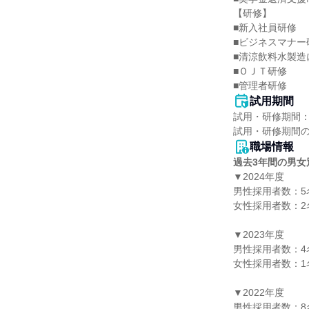
【研修】

■新入社員研修

■ビジネスマナー研
■清涼飲料水製造
■ＯＪＴ研修

■管理者研修
試用期間
試用・研修期間：
職場情報
過去3年間の男女
▼2024年度

男性採用者数：5名
女性採用者数：2名
▼2023年度

男性採用者数：4名
女性採用者数：1名
▼2022年度

男性採用者数：8名