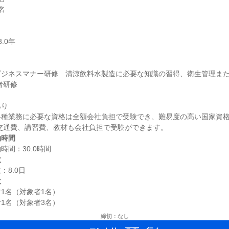


ビジネスマナー研修　清涼飲料水製造に必要な知識の習得、衛生管理また
り

各種業務に必要な資格は全額会社負担で受験でき、難易度の高い国家資
働時間
数
数
1名（対象者1名）

締切：なし