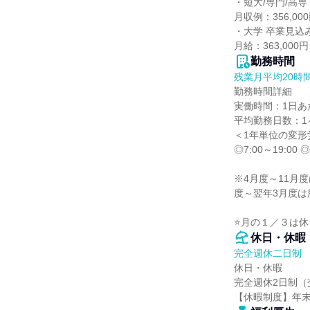
・短大/専門/高専
月収例：356,0
・大学 卒業見込み
月給：363,00
勤務時間
残業月平均20時
勤務時間詳細

実働時間：1日あた
平均勤務日数：1ヶ
＜1年単位の変形
◎7:00～19:00 
※4月度～11月
度～翌年3月度は
⭐月の１／３は休
休日・休暇
完全週休二日制
休日・休暇

完全週休2日制（
【休暇制度】年