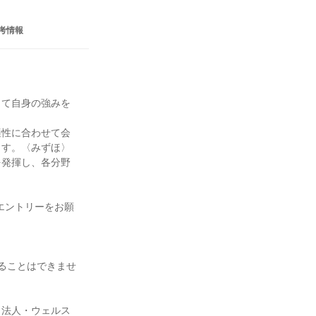
考情報
して自身の強みを
適性に合わせて会
ます。〈みずほ〉
を発揮し、各分野
エントリーをお願
ることはできませ
C 法人・ウェルス