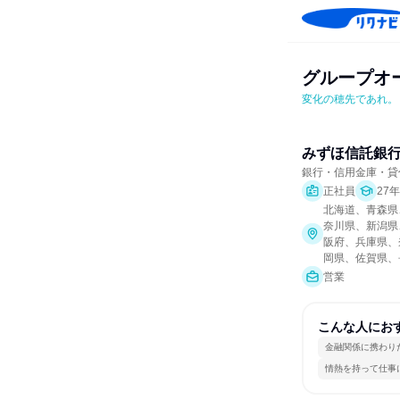
グループオ
変化の穂先であれ。
みずほ信託銀
銀行・信用金庫・貸
正社員
27
北海道、青森県
奈川県、新潟県
阪府、兵庫県、
岡県、佐賀県、
営業
こんな人にお
金融関係に携わり
情熱を持って仕事