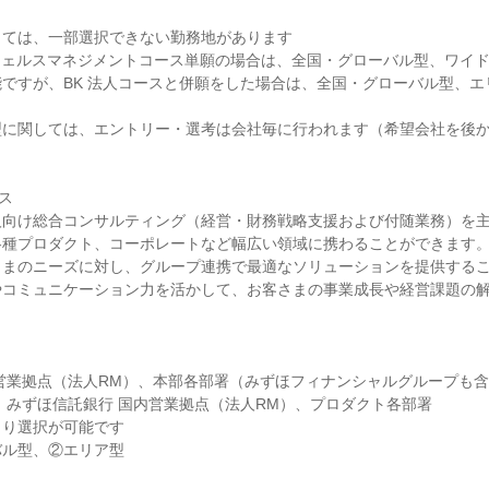
ては、一部選択できない勤務地があります

ですが、BK 法人コースと併願をした場合は、全国・グローバル型、エ
型に関しては、エントリー・選考は会社毎に行われます（希望会社を後
ス

人向け総合コンサルティング（経営・財務戦略支援および付随業務）を
各種プロダクト、コーポレートなど幅広い領域に携わることができます
さまのニーズに対し、グループ連携で最適なソリューションを提供する
やコミュニケーション力を活かして、お客さまの事業成長や経営課題の


営業拠点（法人RM）、本部各部署（みずほフィナンシャルグループも含
】みずほ信託銀行 国内営業拠点（法人RM）、プロダクト各部署

り選択が可能です

ル型、②エリア型
