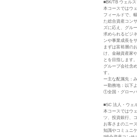
■BK/TB ウェ
本コースではウ
フィールドで、
た総合資産コン
ズに応え、グル
求められるビジ
ンや事業成長をサ
まずは富裕層の
け、金融資産家
とを目指します。
グループ会社含
す。

ー主な配属先：み
ー勤務地：以下よ
①全国・グローバ
■SC 法人・ウェ
本コースではウ
ツ、投資銀行、
お客さまのニー
知識やコミュニケ
*総合資産コンサ