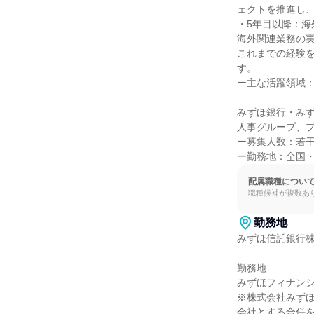
ェクトを推進し、
・5年目以降：海
海外関連業務の実
これまでの経験
す。

ー主な活躍領域：
みずほ銀行・み
人事グループ、プ
ー募集人数：若干
ー勤務地：全国
配属職種につい
職種候補が複数あ
勤務地
みずほ信託銀行株
勤務地

みずほフィナンシ
※株式会社みずほ
会社とする合併を