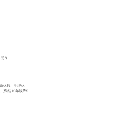
に従う
結婚休暇、生理休
（勤続10年以降5