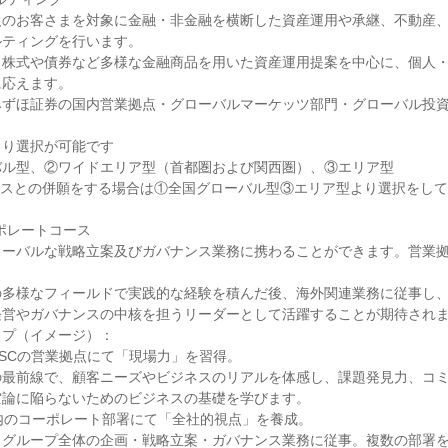
人のお客さまを対象に金融・非金融を横断した資産運用や承継、不動産
ティングを行います。

、株式や債券など多様な金融商品を用いた資産運用提案を中心に、個人
応えます。

みずほ証券の国内営業拠点・グローバルマーケッツ部門・グローバル投
り選択が可能です

ル型、②ワイドエリア型（首都圏および関西圏）、③エリア型

コースとの併願をする場合は①全国グローバル型③エリア型より選択をして
コーポレートコース

ローバルな戦略立案及びガバナンス業務に携わることができます。営業
の多様なフィールドで実践的な経験を積んだ後、海外関連業務に従事し
営やガバナンスの中核を担うリーダーとして活躍することが期待されま
プ（イメージ）：

B/SCの営業拠点にて「現場力」を習得。

の最前線で、顧客ニーズやビジネスのリアルを体感し、課題発見力、コ
論に陥らないためのビジネスの基礎を学びます。

内のコーポレート部署にて「全社的視点」を養成。

、グループ全体の企画・戦略立案・ガバナンス業務に従事。複数の部署