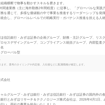
組織横断で物事を動かすスキルを磨きます。

外関連業務（主に海外勤務2年間程度）に従事し、「グローバルな実践力
務を通じて、多様な価値観の中で事業を推進するリーダーシップを発揮
を統合し、グローバルレベルでの戦略実行・ガバナンス推進を担える人


ずほ信託銀行・みずほ証券の企画グループ、財務・主計グループ、リス
ロセスデザイングループ、コンプライアンス統括グループ、内部監査グ
名

・グローバル型
て
ります。選考のタイミングや内定後、入社後などに配属職種が確定します。
式会社

ャルグループ・みずほ銀行・みずほ信託銀行・みずほ証券の国内外の各
銀行とみずほリサーチ＆テクノロジーズ株式会社は、2026年4月1日、
行い、両社の事業を統合いたしました。
