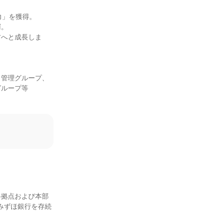
」を獲得。

。

材へと成長しま
ク管理グループ、
ループ等

拠点および本部

みずほ銀行を存続