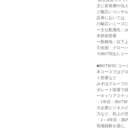
主に富裕層や法
ど幅広いコンサル
証券においては
の幅広いニーズに
ー主な配属先：
本部各部署

ー勤務地：以下よ
①全国・グローバ
※BK/TB法人
■BK/TB/SC 
本コースではグ
ト部署など

みずほグループ
ポレート部署で経
ーキャリアステッ
・1年目：BK/T
大企業ビジネス
力など、机上の空
・2～4年目：国
現場経験を基に