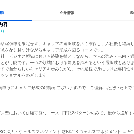
情報
企業情報
選
内容
あり
の活躍領域を限定せず、キャリアの選択肢を広く確保し、入社後も継続
域を探し見つけながらキャリア形成を図るコースです。

会社・ビジネス領域における経験を軸としながら、本人の強み・志向・
ことが可能です。一つの領域における知見を深めるという選択肢もあり
ルドで自分らしいキャリアを歩みながら、その過程で身につけた専門性
ッショナルをめざします

ス領域毎にキャリア形成の特徴がございますので、ご理解いただいた上で
プン型において併願可能なコースは下記2パターンのみで、後から追加す
 ⇔ SC 法人・ウェルスマネジメント ②BK/TB ウェルスマネジメント ⇔ S