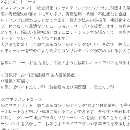
ルスマネジメントコース

ェルスマネジメント（総合資産コンサルティングおよびそれに付随する
幅広い資産層のお客さまに寄り添い、資産運用・承継・不動産など金融
サルティングに携わることができます。個人や法人の多様化・複雑化す
ープ一体となって最適なソリューション・サービスを提案します。お客
ネスであり、幅広い金融知識とコミュニケーション力を活かして、お客
ポートしていくことが期待されます。

お客さまを対象とした総合資産コンサルティングを行い、その後、幅広
や企業オーナーを中心により高度なコンサルティングが求められるお客


め幅広いフィールドを活用し、下記のような幅広いキャリアパスを展望
ずほ銀行・みずほ信託銀行 国内営業拠点

り選択が可能です

ル型、②ワイドエリア型（首都圏および関西圏）、③エリア型

ルスマネジメントコース

ェルスマネジメント（総合資産コンサルティング*および付随業務）を主
コーポレートなど幅広い領域に携わることができます。多様化・複雑化
ズに対し、グループ連携で最適なソリューションを提供することが期待
ーション力を活かして、お客さまのライフプランや事業成長を支援しま
ルティング
