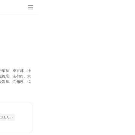
千葉県、東京都、神
滋賀県、京都府、大
愛媛県、高知県、福
交流したい