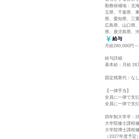
勤務候補地：北
玉県、千葉県、
県、愛知県、三
広島県、山口県
県、鹿児島県、
給与
月給280,000円～3
給与詳細

基本給：月給 28万
固定残業代：なし
【一律手当】

全員に一律で支払
全員に一律で支払
四年制大学卒：286
大学院修士課程修了
大学院博士課程修了：
（2027年度予定）