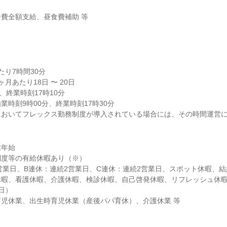
費全額支給、昼食費補助 等

り7時間30分

月あたり18日 〜 20日

、終業時刻17時10分

時刻9時00分、終業時刻17時30分

においてフレックス勤務制度が導入されている場合には、その時間運営
年始

度等の有給休暇あり（※）

営業日、B連休：連続2営業日、C連休：連続2営業日、スポット休暇、
暇、看護休暇、介護休暇、検診休暇、自己啓発休暇、リフレッシュ休暇
）

児休業、出生時育児休業（産後パパ育休）、介護休業 等