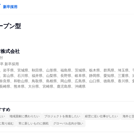
新卒採用
ープン型
行株式会社
付
年卒 新卒採用
、岩手県、宮城県、秋田県、山形県、福島県、茨城県、栃木県、群馬県、埼玉県、
、富山県、石川県、福井県、山梨県、長野県、岐阜県、静岡県、愛知県、三重県、
奈良県、和歌山県、鳥取県、島根県、岡山県、広島県、山口県、徳島県、香川県、
長崎県、熊本県、大分県、宮崎県、鹿児島県、沖縄県
すすめ
たい
地域貢献に携わりたい
プロジェクトを推進したい
経営に近い仕事がしたい
海外と
に取り組む
常に新しいものに挑戦
グローバル志向が強い