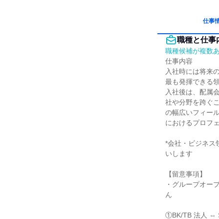
仕事
職種と仕事
職種候補が複数
仕事内容

入社時には将来
最も発揮できる領
入社後は、配属
社や分野を跨ぐ
の幅広いフィー
におけるプロフェ
*会社・ビジネ
いします

【留意事項】

・グループオー
ん

①BK/TB 法人