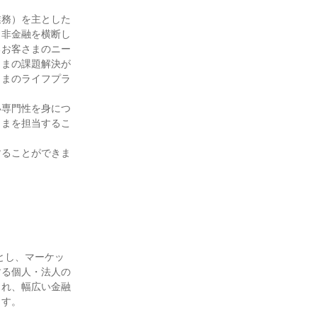
業務）を主とした
・非金融を横断し
るお客さまのニー
さまの課題解決が
さまのライフプラ
い専門性を身につ
さまを担当するこ
することができま
とし、マーケッ
する個人・法人の
され、幅広い金融
す。
