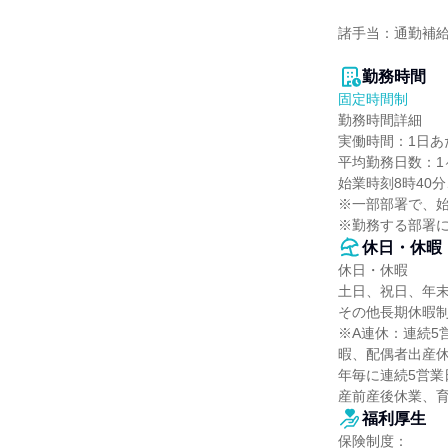
諸手当：通勤補給
勤務時間
固定時間制
勤務時間詳細

実働時間：1日あた
平均勤務日数：1ヶ
始業時刻8時40分
※一部部署で、始業
※勤務する部署
休日・休暇
休日・休暇

土日、祝日、年末
その他長期休暇制
※A連休：連続5
暇、配偶者出産休
年毎に連続5営業日
産前産後休業、育
福利厚生
保険制度：
