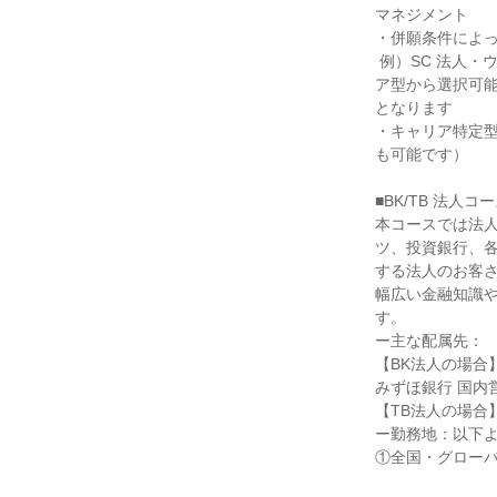
マネジメント

・併願条件によっ
 例）SC 法人・ウェルスマネジメントコース単願の場合は、全国・グローバル型、ワイドエリア型、エリ
ア型から選択可能
となります

・キャリア特定
も可能です）

■BK/TB 法人コー
本コースでは法
ツ、投資銀行、
する法人のお客
幅広い金融知識
す。

ー主な配属先：

【BK法人の場合】
みずほ銀行 国内
【TB法人の場合
ー勤務地：以下よ
①全国・グローバ