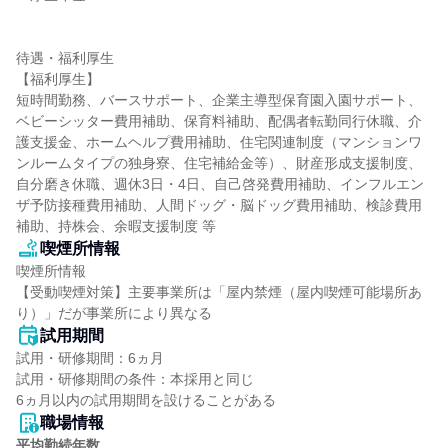
待遇・福利厚生

【福利厚生】

短時間勤務、バースサポート、企業主導型保育園入園サポート、
ベビーシッター費用補助、保育料補助、配偶者転勤同行休職、介
護支援金、ホームヘルプ費用補助、住宅関連制度（マンションワ
ンルームタイプの独身寮、住宅補給金等）、財産形成支援制度、
自分磨き休職、週休3日・4日、自己啓発費用補助、インフルエン
ザ予防接種費用補助、人間ドッグ・脳ドッグ費用補助、検診費用
補助、持株会、余暇支援制度 等
喫煙所情報
喫煙所情報

【受動喫煙対策】主要事業所は「屋内禁煙（屋内喫煙可能場所あ
り）」だが事業所により異なる
試用期間
試用・研修期間：6ヵ月

試用・研修期間の条件：本採用と同じ

職場情報
平均勤続年数