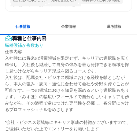
経営に近い仕事がしたい
海外と交流したい
情熱を持って仕事に取り組む
常に新しいものに挑戦
グローバル志向が強い
仕事情報
企業情報
選考情報
職種と仕事内容
職種候補が複数あり
仕事内容

入社時には将来の活躍領域を限定せず、キャリアの選択肢を広く
確保し、入社後も継続して自身の強みを最も発揮できる領域を探
し見つけながらキャリア形成を図るコースです。

入社後は、配属会社・ビジネス領域における経験を軸としなが
ら、本人の強み・志向・適性に合わせて会社や分野を跨ぐことが
可能です。一つの領域における知見を深めるという選択肢もあり
ます。〈みずほ〉の幅広いフィールドで自分らしいキャリアを歩
みながら、その過程で身につけた専門性を発揮し、各分野におけ
るプロフェッショナルをめざします

*会社・ビジネス領域毎にキャリア形成の特徴がございますので、
ご理解いただいた上でエントリーをお願いします
