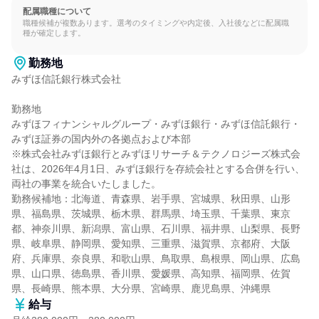
配属職種について
職種候補が複数あります。選考のタイミングや内定後、入社後などに配属職
種が確定します。
勤務地
みずほ信託銀行株式会社

勤務地

みずほフィナンシャルグループ・みずほ銀行・みずほ信託銀行・
みずほ証券の国内外の各拠点および本部

※株式会社みずほ銀行とみずほリサーチ＆テクノロジーズ株式会
社は、2026年4月1日、みずほ銀行を存続会社とする合併を行い、
両社の事業を統合いたしました。

勤務候補地：北海道、青森県、岩手県、宮城県、秋田県、山形
県、福島県、茨城県、栃木県、群馬県、埼玉県、千葉県、東京
都、神奈川県、新潟県、富山県、石川県、福井県、山梨県、長野
県、岐阜県、静岡県、愛知県、三重県、滋賀県、京都府、大阪
府、兵庫県、奈良県、和歌山県、鳥取県、島根県、岡山県、広島
県、山口県、徳島県、香川県、愛媛県、高知県、福岡県、佐賀
県、長崎県、熊本県、大分県、宮崎県、鹿児島県、沖縄県
給与