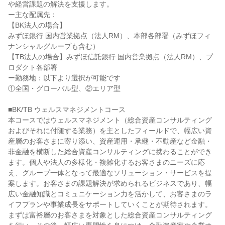
や経営課題の解決を支援します。

ー主な配属先：

【BK法人の場合】

みずほ銀行 国内営業拠点（法人RM）、本部各部署（みずほフィ
ナンシャルグループも含む）

【TB法人の場合】みずほ信託銀行 国内営業拠点（法人RM）、プ
ロダクト各部署

ー勤務地：以下より選択が可能です

①全国・グローバル型、②エリア型

■BK/TB ウェルスマネジメントコース

本コースではウェルスマネジメント（総合資産コンサルティング
およびそれに付随する業務）を主としたフィールドで、幅広い資
産層のお客さまに寄り添い、資産運用・承継・不動産など金融・
非金融を横断した総合資産コンサルティングに携わることができ
ます。個人や法人の多様化・複雑化するお客さまのニーズに応
え、グループ一体となって最適なソリューション・サービスを提
案します。お客さまの課題解決が求められるビジネスであり、幅
広い金融知識とコミュニケーション力を活かして、お客さまのラ
イフプランや事業成長をサポートしていくことが期待されます。

まずは富裕層のお客さまを対象とした総合資産コンサルティング