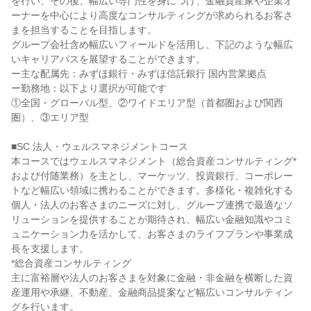
を行い、その後、幅広い専門性を身につけ、金融資産家や企業オ
ーナーを中心により高度なコンサルティングが求められるお客さ
まを担当することを目指します。

グループ会社含め幅広いフィールドを活用し、下記のような幅広
いキャリアパスを展望することができます。

ー主な配属先：みずほ銀行・みずほ信託銀行 国内営業拠点

ー勤務地：以下より選択が可能です

①全国・グローバル型、②ワイドエリア型（首都圏および関西
圏）、③エリア型

■SC 法人・ウェルスマネジメントコース

本コースではウェルスマネジメント（総合資産コンサルティング*
および付随業務）を主とし、マーケッツ、投資銀行、コーポレー
トなど幅広い領域に携わることができます。多様化・複雑化する
個人・法人のお客さまのニーズに対し、グループ連携で最適なソ
リューションを提供することが期待され、幅広い金融知識やコミ
ュニケーション力を活かして、お客さまのライフプランや事業成
長を支援します。

*総合資産コンサルティング

主に富裕層や法人のお客さまを対象に金融・非金融を横断した資
産運用や承継、不動産、金融商品提案など幅広いコンサルティン
グを行います。
