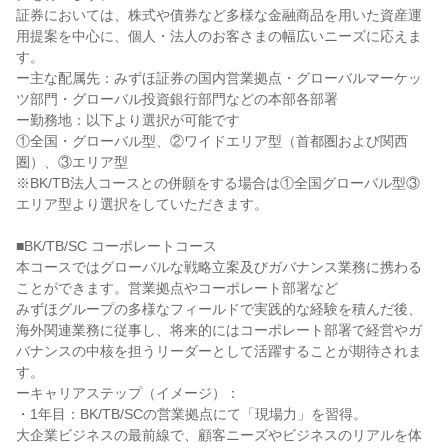
証券においては、株式や債券など多様な金融商品を用いた資産運
用提案を中心に、個人・法人のお客さまの幅広いニーズに応えま
す。

ー主な配属先：みずほ証券の国内営業拠点・グローバルマーケッ
ツ部門・グローバル投資銀行部門などの本部各部署

ー勤務地：以下より選択が可能です

①全国・グローバル型、②ワイドエリア型（首都圏および関西
圏）、③エリア型

※BK/TB法人コースとの併願をする場合は①全国グローバル型③
エリア型より選択をしていただきます。

■BK/TB/SC コーポレートコース

本コースではグローバルな戦略立案及びガバナンス業務に携わる
ことができます。営業拠点やコーポレート部署など

みずほグループの多様なフィールドで実践的な経験を積んだ後、
海外関連業務に従事し、将来的にはコーポレート部署で経営やガ
バナンスの中核を担うリーダーとして活躍することが期待されま
す。

ーキャリアステップ（イメージ）：

・1年目：BK/TB/SCの営業拠点にて「現場力」を習得。

大企業ビジネスの最前線で、顧客ニーズやビジネスのリアルを体