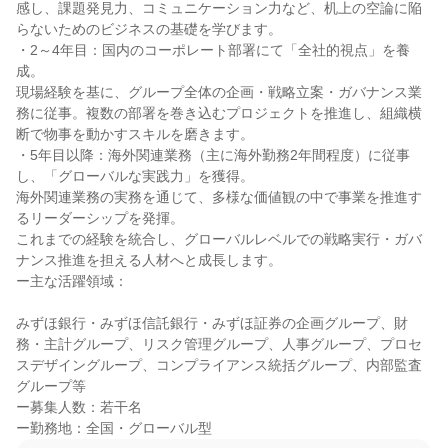
感し、課題発見力、コミュニケーション力など、机上の空論に陥
らないためのビジネスの基礎を学びます。

・2～4年目：国内のコーポレート部署にて「全社的視点」を養
成。

現場経験を基に、グループ全体の企画・戦略立案・ガバナンス業
務に従事。複数の部署を巻き込むプロジェクトを推進し、組織横
断で物事を動かすスキルを磨きます。

・5年目以降：海外関連業務（主に海外勤務2年間程度）に従事
し、「グローバルな実践力」を獲得。

海外関連業務の実務を通じて、多様な価値観の中で事業を推進す
るリーダーシップを発揮。

これまでの経験を統合し、グローバルレベルでの戦略実行・ガバ
ナンス推進を担える人材へと成長します。

ー主な活躍領域：

みずほ銀行・みずほ信託銀行・みずほ証券の企画グループ、財
務・主計グループ、リスク管理グループ、人事グループ、プロセ
スデザイングループ、コンプライアンス統括グループ、内部監査
グループ等

ー募集人数：若干名

ー勤務地：全国・グローバル型