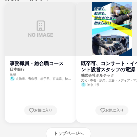
事務職員・総合職コース
既卒可、コンサート・イ
ント設営スタッフの電源
日本銀行
金融
門
株式会社ボルテック
北海道、青森県、岩手県、宮城県、秋田
文化・教養・娯楽、広告・メディア・マ
県、山形県、福島県、茨城県、群馬県、埼玉
ミ、電力・ガス・水道・エネルギー
神奈川県
県、東京都、神奈川県、新潟県、富山県、石
川県、福井県、山梨県、長野県、静岡県、愛
知県、京都府、大阪府、兵庫県、鳥取県、島
根県、岡山県、広島県、山口県、徳島県、香
川県、愛媛県、高知県、福岡県、佐賀県、長
お気に入り
お気に入り
崎県、熊本県、大分県、宮崎県、鹿児島県、
沖縄県
トップページへ