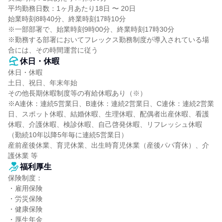
平均勤務日数：1ヶ月あたり18日 〜 20日

始業時刻8時40分、終業時刻17時10分

※一部部署で、始業時刻9時00分、終業時刻17時30分

※勤務する部署においてフレックス勤務制度が導入されている場
合には、その時間運営に従う
休日・休暇
休日・休暇

土日、祝日、年末年始

その他長期休暇制度等の有給休暇あり（※）

※A連休：連続5営業日、B連休：連続2営業日、C連休：連続2営業
日、スポット休暇、結婚休暇、生理休暇、配偶者出産休暇、看護
休暇、介護休暇、検診休暇、自己啓発休暇、リフレッシュ休暇
（勤続10年以降5年毎に連続5営業日）

産前産後休業、育児休業、出生時育児休業（産後パパ育休）、介
護休業 等
福利厚生
保険制度：

・雇用保険

・労災保険

・健康保険

・厚生年金
