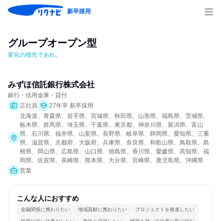
新卒採用
グループオープン型
変化の穂先であれ。
みずほ信託銀行株式会社
銀行・信用金庫・貸付
正社員
27年卒 新卒採用
北海道、青森県、岩手県、宮城県、秋田県、山形県、福島県、茨城県、
栃木県、群馬県、埼玉県、千葉県、東京都、神奈川県、新潟県、富山
県、石川県、福井県、山梨県、長野県、岐阜県、静岡県、愛知県、三重
県、滋賀県、京都府、大阪府、兵庫県、奈良県、和歌山県、鳥取県、島
根県、岡山県、広島県、山口県、徳島県、香川県、愛媛県、高知県、福
岡県、佐賀県、長崎県、熊本県、大分県、宮崎県、鹿児島県、沖縄県
営業
こんな人におすすめ
金融関係に携わりたい
地域貢献に携わりたい
プロジェクトを推進したい