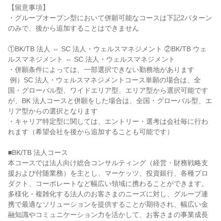
【留意事項】

・グループオープン型において併願可能なコースは下記2パターン
のみで、後から追加することはできません

①BK/TB 法人 ⇔ SC 法人・ウェルスマネジメント ②BK/TB ウェ
ルスマネジメント ⇔ SC 法人・ウェルスマネジメント

・併願条件によっては、一部選択できない勤務地があります

 例）SC 法人・ウェルスマネジメントコース単願の場合は、全
国・グローバル型、ワイドエリア型、エリア型から選択可能です
が、BK 法人コースと併願をした場合は、全国・グローバル型、エ
リア型からの選択となります

・キャリア特定型に関しては、エントリー・選考は会社毎に行わ
れます（希望会社を後から追加することも可能です）

■BK/TB 法人コース

本コースでは法人向け総合コンサルティング（経営・財務戦略支
援および付随業務）を主とし、マーケッツ、投資銀行、各種プロ
ダクト、コーポレートなど幅広い領域に携わることができます。
多様化・複雑化する法人のお客さまのニーズに対し、グループ連
携で最適なソリューションを提供することが期待され、幅広い金
融知識やコミュニケーション力を活かして、お客さまの事業成長