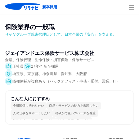
新卒採用
保険業界の一般職
りそなグループ親密代理店として、日本企業の「安心」を支える。
ジェイアンドエス保険サービス株式会社
金融、保険代理、生命保険・損害保険・保険サービス
正社員
27年卒 新卒採用
埼玉県、東京都、神奈川県、愛知県、大阪府
職種候補が複数あり（バックオフィス・事務・受付、営業、IT）
こんな人におすすめ
金融関係に携わりたい
商品・サービスの魅力を表現したい
人の仕事をサポートしたい
穏やかで互いのペースを尊重
情熱を持って仕事に取り組む
冷静に仕事に取り組む
女性が働きやすい環境で働ける
長く同じ会社に居続けられる
一つの専門分野を極める
若手が裁量を持てる環境