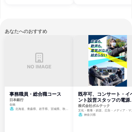
あなたへのおすすめ
事務職員・総合職コース
既卒可、コンサート・イ
ント設営スタッフの電源
日本銀行
金融
門
株式会社ボルテック
北海道、青森県、岩手県、宮城県、秋田
文化・教養・娯楽、広告・メディア・マ
県、山形県、福島県、茨城県、群馬県、埼玉
ミ、電力・ガス・水道・エネルギー
神奈川県
県、東京都、神奈川県、新潟県、富山県、石
川県、福井県、山梨県、長野県、静岡県、愛
知県、京都府、大阪府、兵庫県、鳥取県、島
根県、岡山県、広島県、山口県、徳島県、香