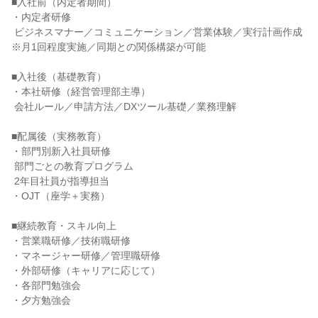
■入社前（内定者期間）

・内定者研修

 ビジネスマナー／コミュニケーション／営業体験／実行計画作成

※月1回程度実施／同期との関係構築が可能

■入社後（基礎教育）

・本社研修（経営管理部主導）

 会社ルール／申請方法／DXツール基礎／業務理解

■配属後（実務教育）

・部門別新入社員研修

 部門ごとの教育プログラム

 2年目社員が指導担当

・OJT（座学＋実務）

■継続教育・スキル向上

・営業職研修／技術職研修

・マネージャー研修／管理職研修

・外部研修（キャリアに応じて）

・各部門勉強会

・夕方勉強会
