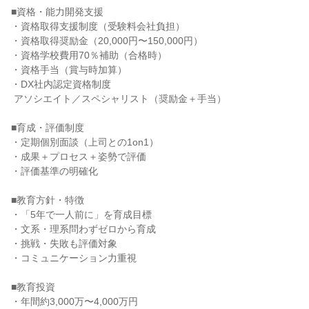
■資格・能力開発支援

・資格取得支援制度（受験料会社負担）

・資格取得奨励金（20,000円〜150,000円）

・資格学校費用70％補助（合格時）

・資格手当（賞与時加算）

・DX社内認定資格制度

 アソシエイト／スペシャリスト（奨励金＋手当）

■育成・評価制度

・定期個別面談（上司との1on1）

・成果＋プロセス＋姿勢で評価

・評価基準の明確化

■教育方針・特徴

・「5年で一人前に」を育成目標

・文系・理系問わずゼロから育成

・挑戦・失敗も評価対象

・コミュニケーション力重視

■教育投資

・年間約3,000万〜4,000万円
