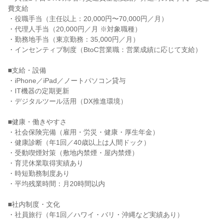
費支給

・役職手当（主任以上：20,000円〜70,000円／月）

・代理人手当（20,000円／月 ※対象職種）

・勤務地手当（東京勤務：35,000円／月）

・インセンティブ制度（BtoC営業職：営業成績に応じて支給）

■支給・設備

・iPhone／iPad／ノートパソコン貸与

・IT機器の定期更新

・デジタルツール活用（DX推進環境）

■健康・働きやすさ

・社会保険完備（雇用・労災・健康・厚生年金）

・健康診断（年1回／40歳以上は人間ドック）

・受動喫煙対策（敷地内禁煙・屋内禁煙）

・育児休業取得実績あり

・時短勤務制度あり

・平均残業時間：月20時間以内

■社内制度・文化

・社員旅行（年1回／ハワイ・バリ・沖縄など実績あり）
