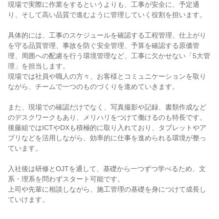
現場で実際に作業をするというよりも、工事が安全に、予定通
り、そして高い品質で進むように管理していく役割を担います。

具体的には、工事のスケジュールを確認する工程管理、仕上がり
を守る品質管理、事故を防ぐ安全管理、予算を確認する原価管
理、周囲への配慮を行う環境管理など、工事に欠かせない「5大管
理」を担当します。

現場では社員や職人の方々、お客様とコミュニケーションを取り
ながら、チームで一つのものづくりを進めていきます。

また、現場での確認だけでなく、写真撮影や記録、書類作成など
のデスクワークもあり、メリハリをつけて働けるのも特長です。

後藤組ではICTやDXも積極的に取り入れており、タブレットやア
プリなどを活用しながら、効率的に仕事を進められる環境が整っ
ています。

入社後は研修とOJTを通して、基礎から一つずつ学べるため、文
系・理系を問わずスタート可能です。

上司や先輩に相談しながら、施工管理の基礎を身につけて成長し
ていけます。
