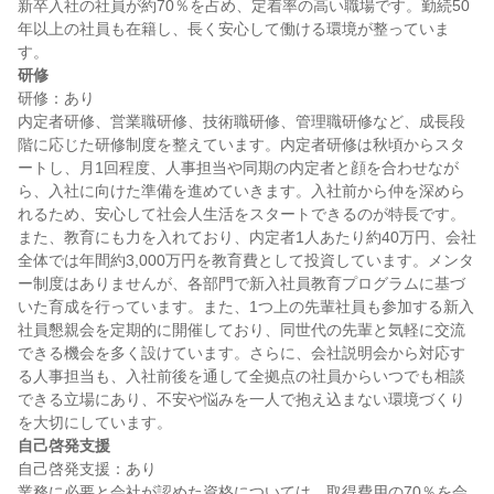
新卒入社の社員が約70％を占め、定着率の高い職場です。勤続50
年以上の社員も在籍し、長く安心して働ける環境が整っていま
研修
研修：あり

内定者研修、営業職研修、技術職研修、管理職研修など、成長段
階に応じた研修制度を整えています。内定者研修は秋頃からスタ
ートし、月1回程度、人事担当や同期の内定者と顔を合わせなが
ら、入社に向けた準備を進めていきます。入社前から仲を深めら
れるため、安心して社会人生活をスタートできるのが特長です。
また、教育にも力を入れており、内定者1人あたり約40万円、会社
全体では年間約3,000万円を教育費として投資しています。メンタ
ー制度はありませんが、各部門で新入社員教育プログラムに基づ
いた育成を行っています。また、1つ上の先輩社員も参加する新入
社員懇親会を定期的に開催しており、同世代の先輩と気軽に交流
できる機会を多く設けています。さらに、会社説明会から対応す
る人事担当も、入社前後を通して全拠点の社員からいつでも相談
できる立場にあり、不安や悩みを一人で抱え込まない環境づくり
自己啓発支援
自己啓発支援：あり

業務に必要と会社が認めた資格については、取得費用の70％を会