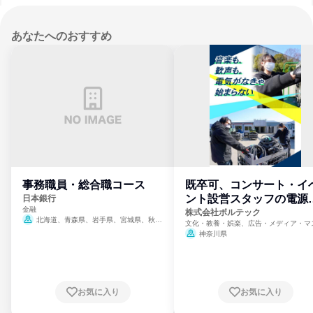
あなたへのおすすめ
事務職員・総合職コース
既卒可、コンサート・イ
ント設営スタッフの電源
日本銀行
金融
門
株式会社ボルテック
北海道、青森県、岩手県、宮城県、秋田
文化・教養・娯楽、広告・メディア・マ
県、山形県、福島県、茨城県、群馬県、埼玉
ミ、電力・ガス・水道・エネルギー
神奈川県
県、東京都、神奈川県、新潟県、富山県、石
川県、福井県、山梨県、長野県、静岡県、愛
知県、京都府、大阪府、兵庫県、鳥取県、島
根県、岡山県、広島県、山口県、徳島県、香
川県、愛媛県、高知県、福岡県、佐賀県、長
お気に入り
お気に入り
崎県、熊本県、大分県、宮崎県、鹿児島県、
沖縄県