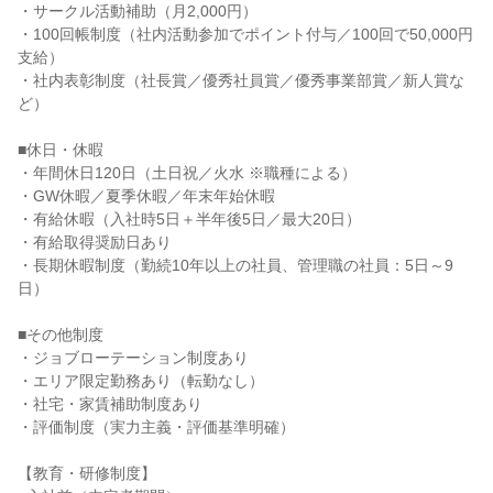
・サークル活動補助（月2,000円）

・100回帳制度（社内活動参加でポイント付与／100回で50,000円
支給）

・社内表彰制度（社長賞／優秀社員賞／優秀事業部賞／新人賞な
ど）

■休日・休暇

・年間休日120日（土日祝／火水 ※職種による）

・GW休暇／夏季休暇／年末年始休暇

・有給休暇（入社時5日＋半年後5日／最大20日）

・有給取得奨励日あり

・長期休暇制度（勤続10年以上の社員、管理職の社員：5日～9
日）

■その他制度

・ジョブローテーション制度あり

・エリア限定勤務あり（転勤なし）

・社宅・家賃補助制度あり

・評価制度（実力主義・評価基準明確）

【教育・研修制度】
