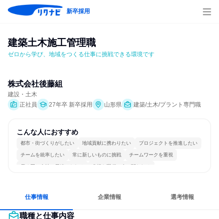
新卒採用
建築土木施工管理職
ゼロから学び、地域をつくる仕事に挑戦できる環境です
株式会社後藤組
建設・土木
正社員
27年卒 新卒採用
山形県
建築/土木/プラント専門職
こんな人におすすめ
都市・街づくりがしたい
地域貢献に携わりたい
プロジェクトを推進したい
チームを統率したい
常に新しいものに挑戦
チームワークを重視
長く同じ会社に居続けられる
多様な職種の人と関われる
若手が裁量を持てる環境
人とたくさん会話する
仕事情報
企業情報
選考情報
職種と仕事内容