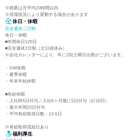
※残業は月平均20時間以内

※現場状況により変動する場合があります
休日・休暇
完全週休二日制
休日・休暇

■年間休日120日

■完全週休2日制（土日祝休み）

※会社カレンダーにより、年に2回土曜日出勤がございます。

・GW休暇

・夏季休暇

・年末年始休暇

■有給休暇

・入社時5日付与／入社6ヶ月後に5日付与（計10日）

・最大年間20日付与

・平均有給取得日数：13.6日

※有給取得奨励日あり
福利厚生