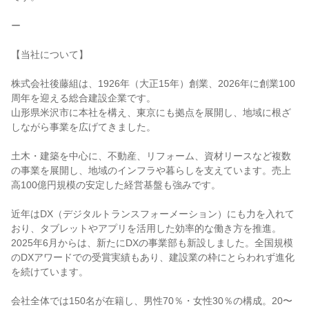
ー

【当社について】

株式会社後藤組は、1926年（大正15年）創業、2026年に創業100
周年を迎える総合建設企業です。

山形県米沢市に本社を構え、東京にも拠点を展開し、地域に根ざ
しながら事業を広げてきました。

土木・建築を中心に、不動産、リフォーム、資材リースなど複数
の事業を展開し、地域のインフラや暮らしを支えています。売上
高100億円規模の安定した経営基盤も強みです。

近年はDX（デジタルトランスフォーメーション）にも力を入れて
おり、タブレットやアプリを活用した効率的な働き方を推進。

2025年6月からは、新たにDXの事業部も新設しました。全国規模
のDXアワードでの受賞実績もあり、建設業の枠にとらわれず進化
を続けています。

会社全体では150名が在籍し、男性70％・女性30％の構成。20〜