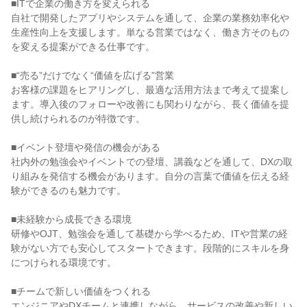
■ITで企業の働き方を変えられる

自社で開発したアプリやシステムを通して、企業の業務効率化や
生産性向上を支援します。単なる営業ではなく、働き方そのもの
を変える提案ができる仕事です。

■“売る”だけでなく“価値を広げる”営業

お客様の課題をヒアリングし、最適な活用方法まで考えて提案し
ます。導入後のフォローや改善にも関わりながら、長く価値を提
供し続けられるのが特徴です。

■イベント登壇や発信の機会がある

社内外の勉強会やイベントでの登壇、講義などを通して、DXの取
り組みを発信する機会があります。自分の言葉で価値を伝える経
験ができるのも魅力です。

■未経験から成長できる環境

研修やOJT、勉強会を通して基礎から学べるため、ITや営業の経
験がない方でも安心してスタートできます。段階的にスキルを身
につけられる環境です。

■チームで新しい価値をつくれる

エンジニアやDXチームと連携しながら、サービスの改善や新しい