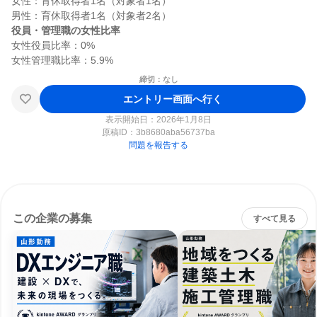
女性：育休取得者1名（対象者1名）

役員・管理職の女性比率
女性役員比率：0%

締切：なし
エントリー画面へ行く
表示開始日：2026年1月8日
原稿ID：
3b8680aba56737ba
問題を報告する
この企業の募集
すべて見る