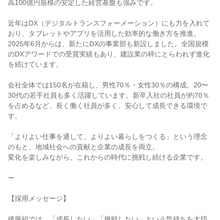
高100億円規模の安定した経営基盤も強みです。

近年はDX（デジタルトランスフォーメーション）にも力を入れて
おり、タブレットやアプリを活用した効率的な働き方を推進。

2025年6月からは、新たにDXの事業部も新設しました。全国規模
のDXアワードでの受賞実績もあり、建設業の枠にとらわれず進化
を続けています。

会社全体では150名が在籍し、男性70％・女性30％の構成。20〜
30代の若手社員も多く活躍しています。新卒入社の社員が約70％
を占めるなど、長く働く社員が多く、安心して成長できる環境で
す。

「よりよい仕事を通して、よりよい暮らしをつくる」という理念
のもと、地域社会への貢献と企業の成長を両立。

変化を楽しみながら、これからの時代に挑戦し続ける企業です。

ー

【採用メッセージ】

後藤組では、「成長したい」「挑戦したい」という気持ちを大切