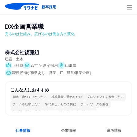
新卒採用
DX企画営業職
売るのは仕組み。広げるのは働き方の変化
株式会社後藤組
建設・土木
正社員
27年卒 新卒採用
山形県
職種候補が複数あり（営業、IT、経営/事業企画）
こんな人におすすめ
都市・街づくりがしたい
地域貢献に携わりたい
プロジェクトを推進したい
チームを統率したい
常に新しいものに挑戦
チームワークを重視
長く同じ会社に居続けられる
多様な職種の人と関われる
若手が裁量を持てる環境
人とたくさん会話する
仕事情報
企業情報
選考情報