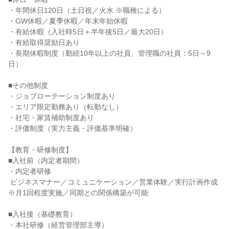
・年間休日120日（土日祝／火水 ※職種による）

・GW休暇／夏季休暇／年末年始休暇

・有給休暇（入社時5日＋半年後5日／最大20日）

・有給取得奨励日あり

・長期休暇制度（勤続10年以上の社員、管理職の社員：5日～9
日）

■その他制度

・ジョブローテーション制度あり

・エリア限定勤務あり（転勤なし）

・社宅・家賃補助制度あり

・評価制度（実力主義・評価基準明確）

【教育・研修制度】

■入社前（内定者期間）

・内定者研修

 ビジネスマナー／コミュニケーション／営業体験／実行計画作成

※月1回程度実施／同期との関係構築が可能

■入社後（基礎教育）

・本社研修（経営管理部主導）
