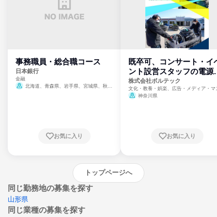
事務職員・総合職コース
既卒可、コンサート・イ
ント設営スタッフの電源
日本銀行
金融
門
株式会社ボルテック
北海道、青森県、岩手県、宮城県、秋田
文化・教養・娯楽、広告・メディア・マ
県、山形県、福島県、茨城県、群馬県、埼玉
ミ、電力・ガス・水道・エネルギー
神奈川県
県、東京都、神奈川県、新潟県、富山県、石
川県、福井県、山梨県、長野県、静岡県、愛
知県、京都府、大阪府、兵庫県、鳥取県、島
根県、岡山県、広島県、山口県、徳島県、香
川県、愛媛県、高知県、福岡県、佐賀県、長
お気に入り
お気に入り
崎県、熊本県、大分県、宮崎県、鹿児島県、
沖縄県
トップページへ
同じ勤務地の募集を探す
山形県
同じ業種の募集を探す