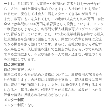
ートし、月1回程度、人事担当や同期の内定者と顔を合わせなが
ら、入社に向けた準備を進めていきます。入社前から仲を深めら
れるため、安心して社会人生活をスタートできるのが特長です。
また、教育にも力を入れており、内定者1人あたり約40万円、会社
全体では年間約3,000万円を教育費として投資しています。メンタ
ー制度はありませんが、各部門で新入社員教育プログラムに基づ
いた育成を行っています。また、1つ上の先輩社員も参加する新入
社員懇親会を定期的に開催しており、同世代の先輩と気軽に交流
できる機会を多く設けています。さらに、会社説明会から対応す
る人事担当も、入社前後を通して全拠点の社員からいつでも相談
できる立場にあり、不安や悩みを一人で抱え込まない環境づくり
自己啓発支援
自己啓発支援：あり

業務に必要と会社が認めた資格については、取得費用の70％を会
社が補助します。合格時には奨励金を支給し、資格取得後は賞与
時に資格手当が加算されます。また、現場代理人を担当するよう
になると、毎月の給与に代理人手当が加算され、成長がしっかり
メンター制度