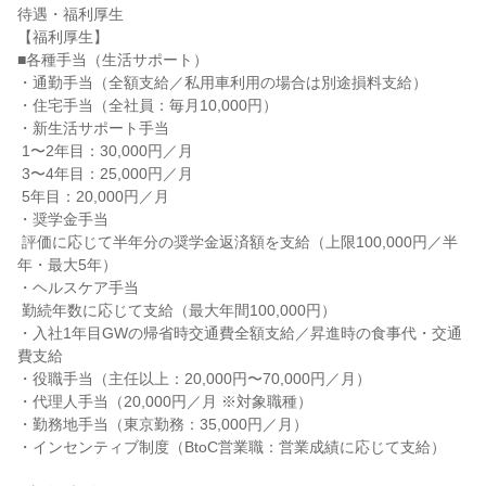
待遇・福利厚生

【福利厚生】

■各種手当（生活サポート）

・通勤手当（全額支給／私用車利用の場合は別途損料支給）

・住宅手当（全社員：毎月10,000円）

・新生活サポート手当

 1〜2年目：30,000円／月

 3〜4年目：25,000円／月

 5年目：20,000円／月

・奨学金手当

 評価に応じて半年分の奨学金返済額を支給（上限100,000円／半
年・最大5年）

・ヘルスケア手当

 勤続年数に応じて支給（最大年間100,000円）

・入社1年目GWの帰省時交通費全額支給／昇進時の食事代・交通
費支給

・役職手当（主任以上：20,000円〜70,000円／月）

・代理人手当（20,000円／月 ※対象職種）

・勤務地手当（東京勤務：35,000円／月）

・インセンティブ制度（BtoC営業職：営業成績に応じて支給）
