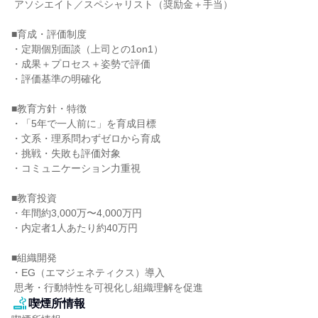
 アソシエイト／スペシャリスト（奨励金＋手当）

■育成・評価制度

・定期個別面談（上司との1on1）

・成果＋プロセス＋姿勢で評価

・評価基準の明確化

■教育方針・特徴

・「5年で一人前に」を育成目標

・文系・理系問わずゼロから育成

・挑戦・失敗も評価対象

・コミュニケーション力重視

■教育投資

・年間約3,000万〜4,000万円

・内定者1人あたり約40万円

■組織開発

・EG（エマジェネティクス）導入

 思考・行動特性を可視化し組織理解を促進
喫煙所情報