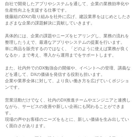
自社で開発したアプリやシステムを通して、企業の業務効率化や
生産性向上を支援する仕事です。

後藤組のDXの取り組みを社外に広げ、建設業界をはじめとしたさ
まざまな企業の課題解決に貢献していきます。

具体的には、企業の課題やニーズをヒアリングし、業務の流れを
整理したうえで、最適なアプリやシステムの提案を行います。

単に商品を販売するのではなく、「どのように使えば業務が良く
なるか」まで考え、導入から運用までをサポートします。

また、社内外でのDX勉強会の開催や、イベントへの登壇、講義な
どを通して、DXの価値を発信する役割も担います。

企業や業界全体に対して、より良い働き方を広げていくポジショ
ンです。

営業活動だけでなく、社内のDX推進チームやエンジニアと連携し
ながら、サービスの改善や新しい企画にも関わることができま
す。

現場の声やお客様のニーズをもとに、新しい価値を生み出してい
く面白さがあります。
