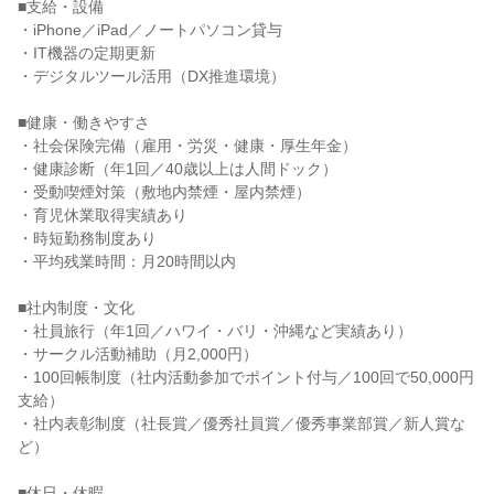
■支給・設備

・iPhone／iPad／ノートパソコン貸与

・IT機器の定期更新

・デジタルツール活用（DX推進環境）

■健康・働きやすさ

・社会保険完備（雇用・労災・健康・厚生年金）

・健康診断（年1回／40歳以上は人間ドック）

・受動喫煙対策（敷地内禁煙・屋内禁煙）

・育児休業取得実績あり

・時短勤務制度あり

・平均残業時間：月20時間以内

■社内制度・文化

・社員旅行（年1回／ハワイ・バリ・沖縄など実績あり）

・サークル活動補助（月2,000円）

・100回帳制度（社内活動参加でポイント付与／100回で50,000円
支給）

・社内表彰制度（社長賞／優秀社員賞／優秀事業部賞／新人賞な
ど）

■休日・休暇
