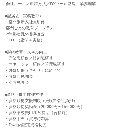
 会社ルール／申請方法／DXツール基礎／業務理解

■配属後（実務教育）

・部門別新入社員研修

 部門ごとの教育プログラム

 2年目社員が指導担当

・OJT（座学＋実務）

■継続教育・スキル向上

・営業職研修／技術職研修

・マネージャー研修／管理職研修

・外部研修（キャリアに応じて）

・各部門勉強会

・夕方勉強会

■資格・能力開発支援

・資格取得支援制度（受験料会社負担）

・資格取得奨励金（20,000円〜150,000円）

・資格学校費用70％補助（合格時）

・資格手当（賞与時加算）

・DX社内認定資格制度
