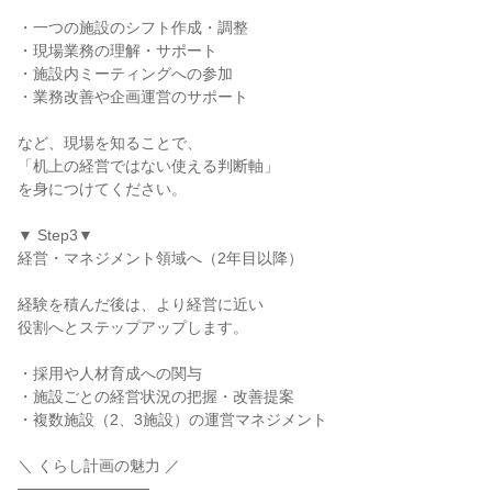
・一つの施設のシフト作成・調整

・現場業務の理解・サポート

・施設内ミーティングへの参加

・業務改善や企画運営のサポート

など、現場を知ることで、

「机上の経営ではない使える判断軸」

を身につけてください。

▼ Step3▼

経営・マネジメント領域へ（2年目以降）

経験を積んだ後は、より経営に近い

役割へとステップアップします。

・採用や人材育成への関与

・施設ごとの経営状況の把握・改善提案

・複数施設（2、3施設）の運営マネジメント

＼ くらし計画の魅力 ／

────────────
