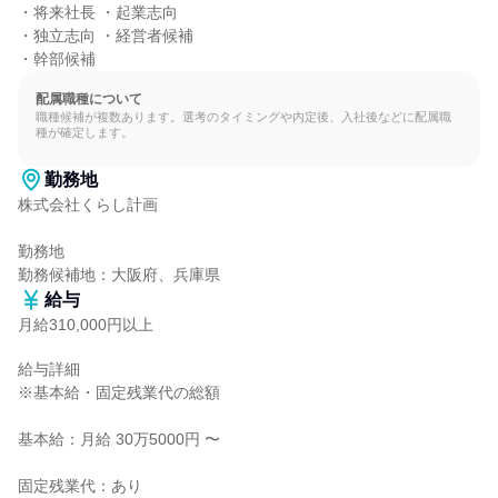
・将来社長 ・起業志向

・独立志向 ・経営者候補

・幹部候補
配属職種について
職種候補が複数あります。選考のタイミングや内定後、入社後などに配属職
種が確定します。
勤務地
株式会社くらし計画

勤務地

勤務候補地：大阪府、兵庫県
給与
月給310,000円以上
給与詳細

※基本給・固定残業代の総額

基本給：月給 30万5000円 〜

固定残業代：あり
