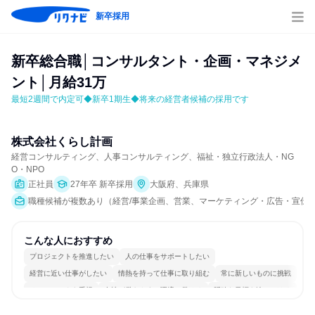
新卒採用
新卒総合職│コンサルタント・企画・マネジメ
ント│月給31万
最短2週間で内定可◆新卒1期生◆将来の経営者候補の採用です
株式会社くらし計画
経営コンサルティング、人事コンサルティング、福祉・独立行政法人・NG
O・NPO
正社員
27年卒 新卒採用
大阪府、兵庫県
職種候補が複数あり（経営/事業企画、営業、マーケティング・広告・宣伝
こんな人におすすめ
プロジェクトを推進したい
人の仕事をサポートしたい
経営に近い仕事がしたい
情熱を持って仕事に取り組む
常に新しいものに挑戦
チームワークを重視
女性が働きやすい環境で働ける
明確な目標を追いかける
若手が裁量を持てる環境
人とたくさん会話する