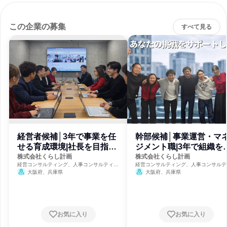
この企業の募集
すべて見る
経営者候補│3年で事業を任
幹部候補│事業運営・マ
せる育成環境|社長を目指す
ジメント職|3年で組織を
人へ
かす側へ
株式会社くらし計画
株式会社くらし計画
経営コンサルティング、人事コンサルティン
経営コンサルティング、人事コンサルテ
グ、福祉・独立行政法人・NGO・NPO
グ、福祉・独立行政法人・NGO・NPO
大阪府、兵庫県
大阪府、兵庫県
お気に入り
お気に入り