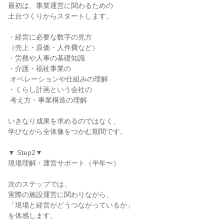
最初は、事業運営に関わるための

土台づくりからスタートします。

・経営に必要な数字の見方

（売上・原価・人件費など）

・労務や人事の基礎知識

・介護・福祉事業の

 オペレーションや仕組みの理解

・くらし計画という会社の

 考え方・事業構造の理解

いきなり成果を求めるのではなく、

学びながら全体像をつかむ期間です。

▼ Step2▼

現場理解・運営サポート（半年〜）

次のステップでは、

実際の施設運営に関わりながら、

「現場と経営がどうつながっているか」

を体感します。
