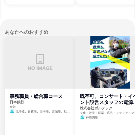
あなたへのおすすめ
事務職員・総合職コース
既卒可、コンサート・イ
ント設営スタッフの電源
日本銀行
金融
門
株式会社ボルテック
北海道、青森県、岩手県、宮城県、秋田
文化・教養・娯楽、広告・メディア・マ
県、山形県、福島県、茨城県、群馬県、埼玉
ミ、電力・ガス・水道・エネルギー
神奈川県
県、東京都、神奈川県、新潟県、富山県、石
川県、福井県、山梨県、長野県、静岡県、愛
知県、京都府、大阪府、兵庫県、鳥取県、島
根県、岡山県、広島県、山口県、徳島県、香