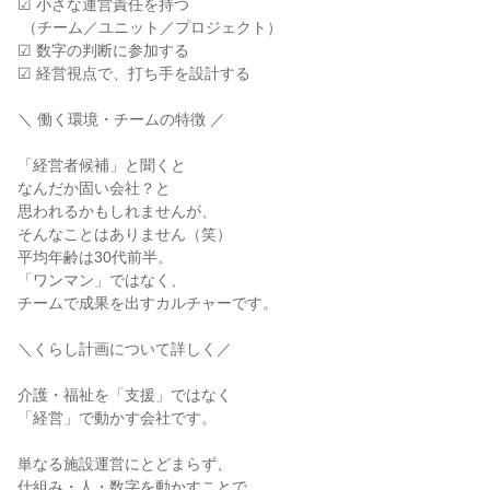
☑ 小さな運営責任を持つ

 （チーム／ユニット／プロジェクト）

☑ 数字の判断に参加する

☑ 経営視点で、打ち手を設計する

＼ 働く環境・チームの特徴 ／

「経営者候補」と聞くと

なんだか固い会社？と

思われるかもしれませんが、

そんなことはありません（笑）

平均年齢は30代前半。

「ワンマン」ではなく、

チームで成果を出すカルチャーです。

＼くらし計画について詳しく／

介護・福祉を「支援」ではなく

「経営」で動かす会社です。

単なる施設運営にとどまらず、

仕組み・人・数字を動かすことで、
