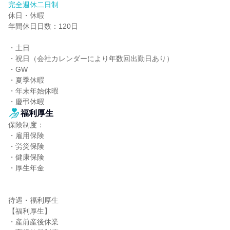
完全週休二日制
休日・休暇

年間休日日数：120日

・⼟⽇

・祝⽇（会社カレンダーにより年数回出勤⽇あり）

・GW

・夏季休暇

・年末年始休暇

・慶弔休暇
福利厚生
保険制度：

・雇用保険

・労災保険

・健康保険

・厚生年金

待遇・福利厚生

【福利厚生】

・産前産後休業
