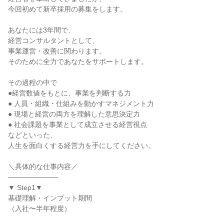
今回初めて新卒採用の募集をします。

あなたには3年間で、

経営コンサルタントとして、

事業運営・改善に関わります。

そのために全力であなたをサポートします。

その過程の中で

●経営数値をもとに、事業を判断する力

● 人員・組織・仕組みを動かすマネジメント力

● 現場と経営の両方を理解した意思決定力

● 社会課題を事業として成立させる経営視点

などといった、

人生を面白くする経営力を手にしてください。

＼具体的な仕事内容／

──────────

▼ Step1▼

基礎理解・インプット期間

（入社〜半年程度）
