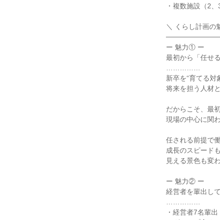
・複数施設（2、
＼ くらし計画の魅
───────────
ー 魅力① ー

最初から「任せる
……………

新卒を“育てる対
将来を担う人材と
だからこそ、最初
現場の中心に関わ
任される前提で働
成長のスピードも
見える景色も変わ
ー 魅力② ー

経営者を輩出して
……………

・経営者7名輩出
