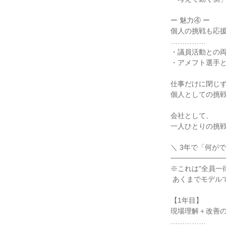
ー 魅力④ ー

個人の挑戦も応援
……………

・議員活動との両
・アメフト選手と
仕事だけに閉じず
個人としての挑戦
会社として、

一人ひとりの挑戦
＼ 3年で「何が
───────────
※これは"全員一律
 あくまでモデルです。

【1年目】

現場理解＋改善の
……………
