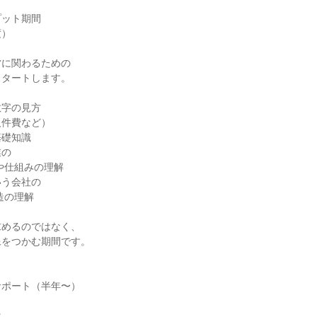
ット期間

）

に関わるための

タートします。

字の見方

件費など）

礎知識

の

う会社の

めるのではなく、

をつかむ期間です。

ポート（半年〜）

、
