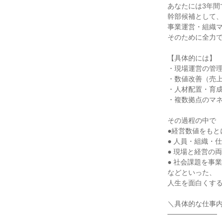
あなたには3年間で
幹部候補として、
事業運営・組織マ
そのために全力で
【具体的には】

・現場運営の管理
・数値改善（売上
・人材配置・育成
・複数拠点のマネ
その過程の中で

●経営数値をもと
● 人員・組織・
● 現場と経営の
● 社会課題を事
などといった、

人生を面白くする
＼具体的な仕事内
──────────
