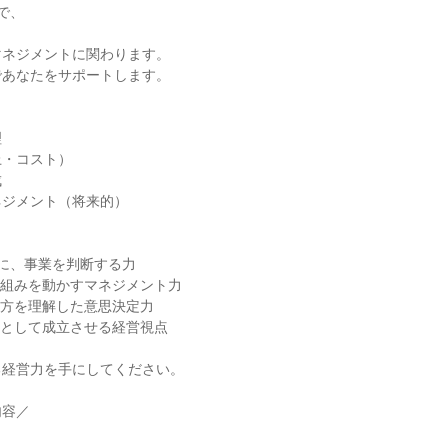
、



ネジメントに関わります。

あなたをサポートします。



・コスト）



ジメント（将来的）

に、事業を判断する力

仕組みを動かすマネジメント力

両方を理解した意思決定力

業として成立させる経営視点

経営力を手にしてください。

容／
