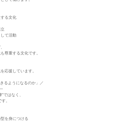
する文化

立

して活動

、

も尊重する文化です。

を応援しています。

できるようになるのか」／

─

"ではなく、

型を身につける
