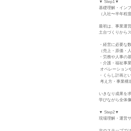
▼ Step1▼

基礎理解・インプ
（入社〜半年程度
最初は、事業運営
土台づくりからス
・経営に必要な数
（売上・原価・人
・労務や人事の基
・介護・福祉事業
 オペレーションや仕組みの理解

・くらし計画とい
 考え方・事業構造の理解

いきなり成果を求
学びながら全体像
▼ Step2▼

現場理解・運営サ
次のステップでは