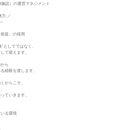
3施設）の運営マネジメント

力 ／

─

前提」の採用

象”としてではなく、

して迎えます。

から

る経験を渡します。

くからこそ、

、

っていきます。

いる環境
