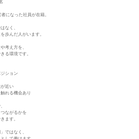


営者になった社員が在籍。

はなく、

を歩んだ人がいます。

や考え方を、

きる環境です。

ジション

が近い

触れる機会あり

、

つながるかを

きます。

」ではなく、

として働けます。
