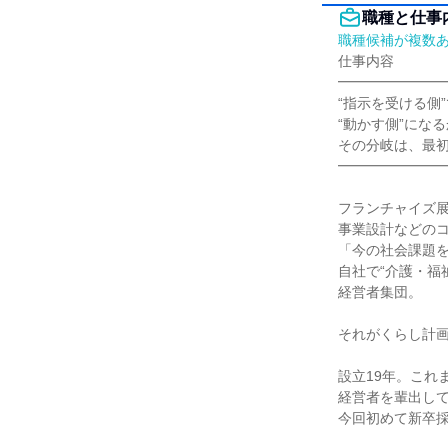
職種と仕事
職種候補が複数
仕事内容

━━━━━━━━
“指示を受ける側”
“動かす側”になる
その分岐は、最初
━━━━━━━━
フランチャイズ展
事業設計などのコ
「今の社会課題を
自社で“介護・福
経営者集団。

それがくらし計画
設立19年。これま
経営者を輩出して
今回初めて新卒採