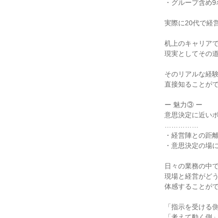
・グループ含め9名
実際に20代で経
机上のキャリアで
現実としてその道
そのリアルな経験
直接知ることがで
ー 魅力③ ー

意思決定に近いポ
……………

・経営陣との距離
・意思決定の場に
日々の業務の中で
現場と経営がどう
体感することがで
「指示を受ける側
「考えて動く側」