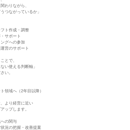
関わりながら、

うつながっているか」

フト作成・調整

・サポート

ングへの参加

運営のサポート

ことで、

ない使える判断軸」

さい。

ト領域へ（2年目以降）

、より経営に近い

アップします。

への関与

状況の把握・改善提案
