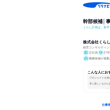
幹部候補│
くらし計画は、新卒
株式会社くら
経営コンサルティン
正社員
27
職種候補が複数
こんな人にお
プロジェクトを推
常に新しいものに
人とたくさん会話
仕事