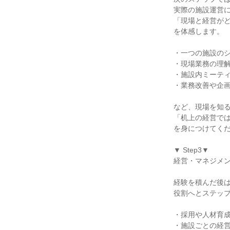
実際の施設運営に
「現場と経営がど
を体感します。

・一つの施設のシ
・現場業務の理解
・施設内ミーティ
・業務改善や企画
など、現場を知る
「机上の経営では
を身につけてくだ
▼ Step3▼

経営・マネジメン
経験を積んだ後は
役割へとステップ
・採用や人材育成
・施設ごとの経営