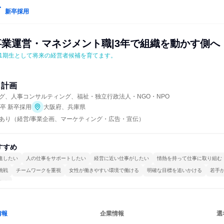
新卒採用
事業運営・マネジメント職|3年で組織を動かす側へ
1期生として将来の経営者候補を育てます。
し計画
グ、人事コンサルティング、福祉・独立行政法人・NGO・NPO
年卒 新卒採用
大阪府、兵庫県
あり（経営/事業企画、マーケティング・広告・宣伝）
すすめ
進したい
人の仕事をサポートしたい
経営に近い仕事がしたい
情熱を持って仕事に取り組む
挑戦
チームワークを重視
女性が働きやすい環境で働ける
明確な目標を追いかける
若手
する
情報
企業情報
選