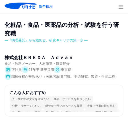
新卒採用
化粧品・食品・医薬品の分析・試験を行う研
究職
―『病理受託』から始める、研究キャリアの第一歩 ―
株式会社ＢＲＥＸＡ　Ａｄｖａｎ
食品・飲料メーカー、人材派遣・職業紹介
正社員
27年卒 新卒採用
東京都
職種候補が複数あり（医療/福祉専門職、学術研究、製造・生産工程）
こんな人におすすめ
人・世の中の安全を守りたい
商品・サービスを製作したい
分析・リサーチしたい
穏やかで互いのペースを尊重
冷静に仕事に取り組む
常に新しいものに挑戦
長く同じ会社に居続けられる
一つの専門分野を極める