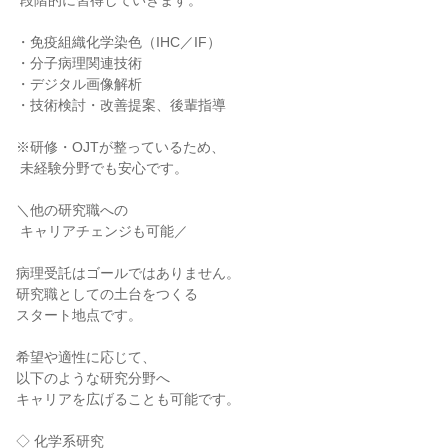
 段階的に習得していきます。

・免疫組織化学染色（IHC／IF）

・分子病理関連技術

・デジタル画像解析

・技術検討・改善提案、後輩指導

※研修・OJTが整っているため、

 未経験分野でも安心です。

＼他の研究職への

 キャリアチェンジも可能／

病理受託はゴールではありません。

研究職としての土台をつくる

スタート地点です。

希望や適性に応じて、

以下のような研究分野へ

キャリアを広げることも可能です。

◇ 化学系研究
