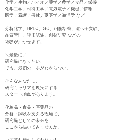
化学／生物／バイオ／薬学／農学／食品／栄養

化学工学／材料工学／電気電子／機械／情報

医学／看護／保健／獣医学／海洋学 など

分析化学、HPLC、GC、細胞培養、遺伝子実験、

品質管理、評価試験、創薬研究 などの

経験が活かせます。

＼最後に／

研究職になりたい。

でも、最初の一歩がわからない。

そんなあなたに、

研究キャリアを現実にする

スタート地点があります。

化粧品・食品・医薬品の

分析・試験を支える現場で、

研究職としての未来を、

ここから描いてみませんか。
