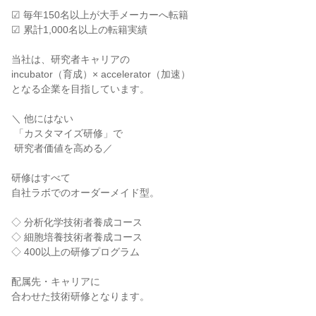
☑ 毎年150名以上が大手メーカーへ転籍

☑ 累計1,000名以上の転籍実績

当社は、研究者キャリアの

incubator（育成）× accelerator（加速）

となる企業を目指しています。

＼ 他にはない

 「カスタマイズ研修」で

 研究者価値を高める／

研修はすべて

自社ラボでのオーダーメイド型。

◇ 分析化学技術者養成コース

◇ 細胞培養技術者養成コース

◇ 400以上の研修プログラム

配属先・キャリアに

合わせた技術研修となります。
