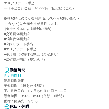
エリアサポート手当

一律手当合計金額：10,000円（固定給に含む）

※転居時に必要な費用(引越し代や入居時の敷金・

 礼金など)は全額会社が負担します。

 (会社の指示による転居の場合)

■交通費全額支給

■残業代全額支給

■全国サポート手当

■エリアサポート手当

■単身寮・家賃補助制度（規定あり）

■帰省費用補助（規定あり）

勤務時間
固定時間制
勤務時間詳細

実働時間：1日あたり8時間

平均勤務日数：1ヶ月あたり18日 〜 22日

勤務時間：9:00～18:00（休憩：1時間）

備考：配属先に準ずる
休日・休暇