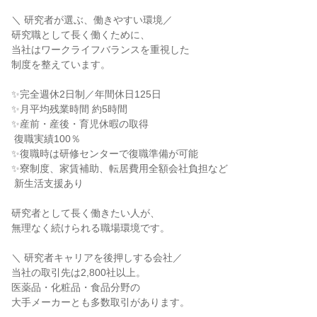
＼ 研究者が選ぶ、働きやすい環境／

研究職として長く働くために、

当社はワークライフバランスを重視した

制度を整えています。

✨完全週休2日制／年間休日125日

✨月平均残業時間 約5時間

✨産前・産後・育児休暇の取得

 復職実績100％

✨復職時は研修センターで復職準備が可能

✨寮制度、家賃補助、転居費用全額会社負担など

 新生活支援あり

研究者として長く働きたい人が、

無理なく続けられる職場環境です。

＼ 研究者キャリアを後押しする会社／

当社の取引先は2,800社以上。

医薬品・化粧品・食品分野の

大手メーカーとも多数取引があります。
