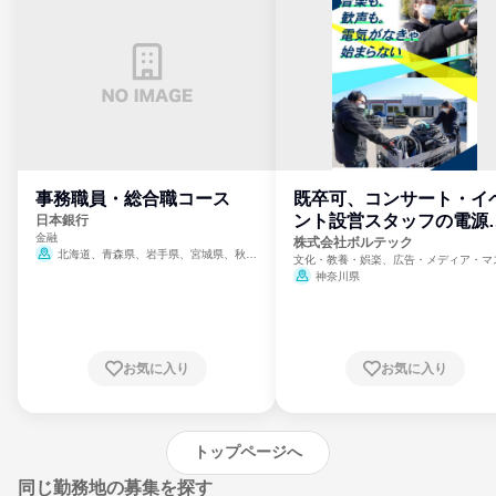
事務職員・総合職コース
既卒可、コンサート・イ
ント設営スタッフの電源
日本銀行
金融
門
株式会社ボルテック
北海道、青森県、岩手県、宮城県、秋田
文化・教養・娯楽、広告・メディア・マ
県、山形県、福島県、茨城県、群馬県、埼玉
ミ、電力・ガス・水道・エネルギー
神奈川県
県、東京都、神奈川県、新潟県、富山県、石
川県、福井県、山梨県、長野県、静岡県、愛
知県、京都府、大阪府、兵庫県、鳥取県、島
根県、岡山県、広島県、山口県、徳島県、香
川県、愛媛県、高知県、福岡県、佐賀県、長
お気に入り
お気に入り
崎県、熊本県、大分県、宮崎県、鹿児島県、
沖縄県
トップページへ
同じ勤務地の募集を探す