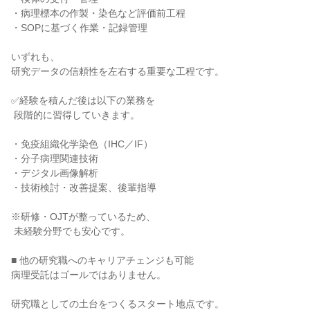
・病理標本の作製・染色など評価前工程

・SOPに基づく作業・記録管理

いずれも、

研究データの信頼性を左右する重要な工程です。

✅経験を積んだ後は以下の業務を

 段階的に習得していきます。

・免疫組織化学染色（IHC／IF）

・分子病理関連技術

・デジタル画像解析

・技術検討・改善提案、後輩指導

※研修・OJTが整っているため、

 未経験分野でも安心です。

■ 他の研究職へのキャリアチェンジも可能

病理受託はゴールではありません。

研究職としての土台をつくるスタート地点です。
