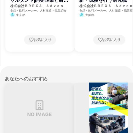
サルタント|開発企業と研究
析・試験を行う研究職
者を支援
株式会社ＢＲＥＸＡ Ａｄｖａｎ
株式会社ＢＲＥＸＡ Ａｄｖａｎ
食品・飲料メーカー、人材派遣・職業紹介
食品・飲料メーカー、人材派遣・職業紹
東京都
大阪府
お気に入り
お気に入り
あなたへのおすすめ