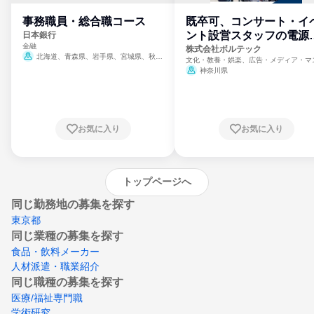
事務職員・総合職コース
既卒可、コンサート・イ
ント設営スタッフの電源
日本銀行
金融
門
株式会社ボルテック
北海道、青森県、岩手県、宮城県、秋田
文化・教養・娯楽、広告・メディア・マ
県、山形県、福島県、茨城県、群馬県、埼玉
ミ、電力・ガス・水道・エネルギー
神奈川県
県、東京都、神奈川県、新潟県、富山県、石
川県、福井県、山梨県、長野県、静岡県、愛
知県、京都府、大阪府、兵庫県、鳥取県、島
根県、岡山県、広島県、山口県、徳島県、香
川県、愛媛県、高知県、福岡県、佐賀県、長
お気に入り
お気に入り
崎県、熊本県、大分県、宮崎県、鹿児島県、
沖縄県
トップページへ
同じ勤務地の募集を探す
東京都
同じ業種の募集を探す
食品・飲料メーカー
人材派遣・職業紹介
同じ職種の募集を探す
医療/福祉専門職
学術研究