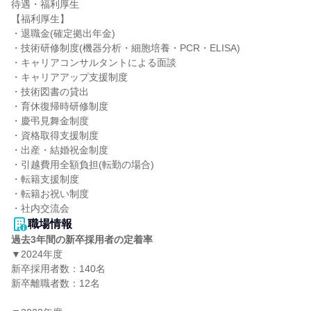
待遇・福利厚生

【福利厚生】

・退職金(確定拠出年金)

・技術研修制度(機器分析・細胞培養・PCR・ELISA)

・キャリアコンサルタントによる面談

・キャリアアップ支援制度

・技術図書の貸出

・育休復帰時研修制度

・慶弔見舞金制度

・資格取得支援制度

・出産・結婚祝金制度

・引越費用全額負担(転勤の場合)

・転籍支援制度

・転籍お祝い制度

・社内交流会
職場情報
過去3年間の新卒採用者の定着率
▼2024年度

新卒採用者数：140名

新卒離職者数：12名
