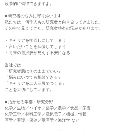
段階的に習得できますよ。

■ 研究者の悩みに寄り添います

私たちは、何千人もの研究者と向き合ってきました。

その中で見えてきた、研究者特有の悩みがあります。

・キャリアを後回しにしてしまう

・言いたいことを我慢してしまう

・将来の選択肢が見えず不安になる

当社では、

「研究者肌はそのままでいい」

「悩みはいつでも相談できる」

「キャリアを二人三脚でつくる」

ことを大切にしています。

■ 活かせる学部・研究分野

化学／生物／バイオ／薬学／農学／食品／栄養

化学工学／材料工学／電気電子／機械／情報

医学／看護／保健／獣医学／海洋学 など
