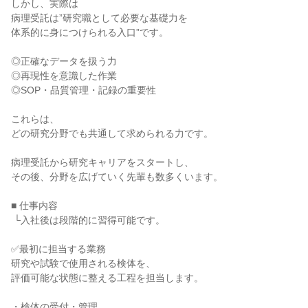
しかし、実際は

病理受託は”研究職として必要な基礎力を

体系的に身につけられる入口”です。

◎正確なデータを扱う力

◎再現性を意識した作業

◎SOP・品質管理・記録の重要性

これらは、

どの研究分野でも共通して求められる力です。

病理受託から研究キャリアをスタートし、

その後、分野を広げていく先輩も数多くいます。

■ 仕事内容

 └入社後は段階的に習得可能です。

✅最初に担当する業務

研究や試験で使用される検体を、

評価可能な状態に整える工程を担当します。

・検体の受付・管理
