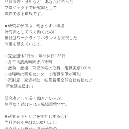
品質管理・分析など、あなたに合った

プロジェクトで研究職として

成長できる環境です。

■ 研究者が選ぶ、働きやすい環境

研究職として長く働くために、

当社はワークライフバランスを重視した

制度を整えています。

✨完全週休2日制／年間休日125日

✨月平均残業時間 約5時間

✨産前・産後・育児休暇の取得・復職実績100％

✨復職時は研修センターで復職準備が可能

✨寮制度、家賃補助、転居費用全額会社負担など

 新生活支援あり

研究者として長く働きたい人が、

無理なく続けられる職場環境です。

■ 研究者キャリアを後押しする会社

当社の取引先は2,800社以上。

医薬品・化粧品・食品分野の
