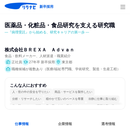
新卒採用
医薬品・化粧品・食品研究を支える研究職
―『病理受託』から始める、研究キャリアの第一歩 ―
株式会社ＢＲＥＸＡ　Ａｄｖａｎ
食品・飲料メーカー、人材派遣・職業紹介
正社員
27年卒 新卒採用
東京都
職種候補が複数あり（医療/福祉専門職、学術研究、製造・生産工程）
こんな人におすすめ
人・世の中の安全を守りたい
商品・サービスを製作したい
分析・リサーチしたい
穏やかで互いのペースを尊重
冷静に仕事に取り組む
常に新しいものに挑戦
長く同じ会社に居続けられる
一つの専門分野を極める
仕事情報
企業情報
選考情報