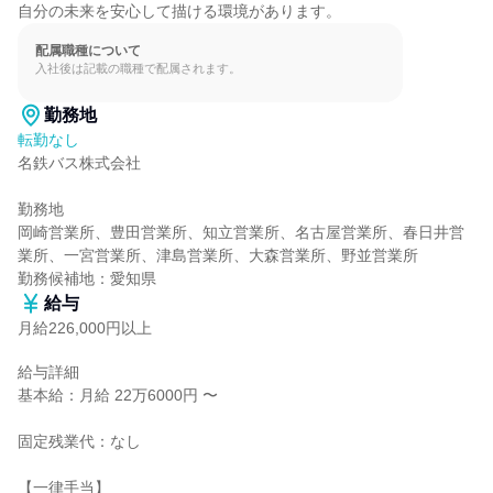
自分の未来を安心して描ける環境があります。
配属職種について
入社後は記載の職種で配属されます。
勤務地
転勤なし
名鉄バス株式会社

勤務地

岡崎営業所、豊田営業所、知立営業所、名古屋営業所、春日井営
業所、一宮営業所、津島営業所、大森営業所、野並営業所

勤務候補地：愛知県
給与
月給226,000円以上
給与詳細

基本給：月給 22万6000円 〜

固定残業代：なし

【一律手当】
