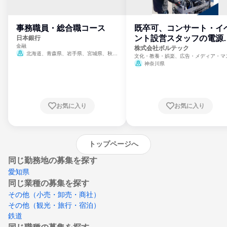
事務職員・総合職コース
既卒可、コンサート・イ
ント設営スタッフの電源
日本銀行
金融
門
株式会社ボルテック
北海道、青森県、岩手県、宮城県、秋田
文化・教養・娯楽、広告・メディア・マ
県、山形県、福島県、茨城県、群馬県、埼玉
ミ、電力・ガス・水道・エネルギー
神奈川県
県、東京都、神奈川県、新潟県、富山県、石
川県、福井県、山梨県、長野県、静岡県、愛
知県、京都府、大阪府、兵庫県、鳥取県、島
根県、岡山県、広島県、山口県、徳島県、香
川県、愛媛県、高知県、福岡県、佐賀県、長
お気に入り
お気に入り
崎県、熊本県、大分県、宮崎県、鹿児島県、
沖縄県
トップページへ
同じ勤務地の募集を探す
愛知県
同じ業種の募集を探す
その他（小売・卸売・商社）
その他（観光・旅行・宿泊）
鉄道