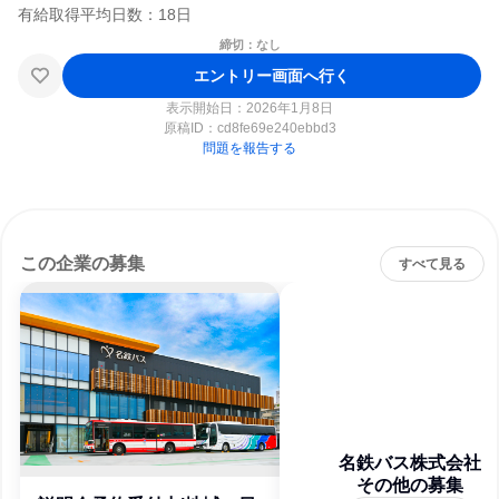
締切：なし
エントリー画面へ行く
表示開始日：2026年1月8日
原稿ID：
cd8fe69e240ebbd3
問題を報告する
この企業の募集
すべて見る
名鉄バス株式会社
その他の募集