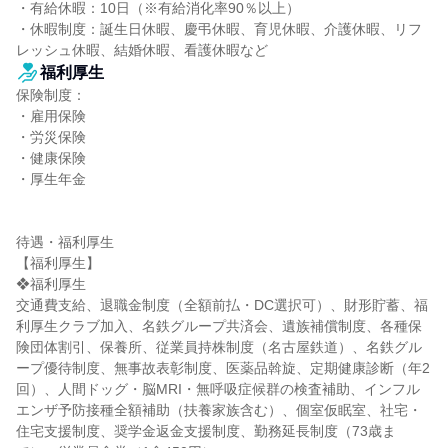
・有給休暇：10日（※有給消化率90％以上）

・休暇制度：誕生日休暇、慶弔休暇、育児休暇、介護休暇、リフ
レッシュ休暇、結婚休暇、看護休暇など
福利厚生
保険制度：

・雇用保険

・労災保険

・健康保険

・厚生年金

待遇・福利厚生

【福利厚生】

❖福利厚生

交通費支給、退職金制度（全額前払・DC選択可）、財形貯蓄、福
利厚生クラブ加入、名鉄グループ共済会、遺族補償制度、各種保
険団体割引、保養所、従業員持株制度（名古屋鉄道）、名鉄グル
ープ優待制度、無事故表彰制度、医薬品斡旋、定期健康診断（年2
回）、人間ドッグ・脳MRI・無呼吸症候群の検査補助、インフル
エンザ予防接種全額補助（扶養家族含む）、個室仮眠室、社宅・
住宅支援制度、奨学金返金支援制度、勤務延長制度（73歳ま