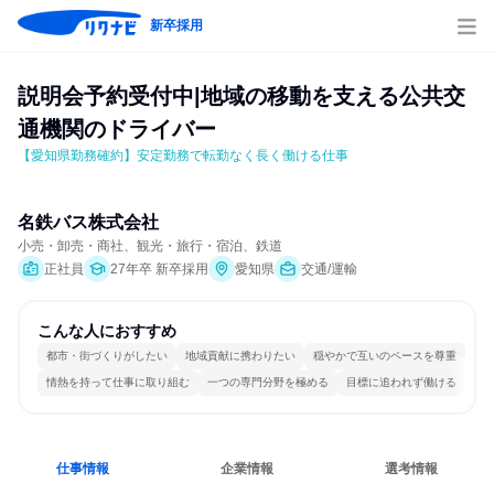
新卒採用
説明会予約受付中|地域の移動を支える公共交
通機関のドライバー
【愛知県勤務確約】安定勤務で転勤なく長く働ける仕事
名鉄バス株式会社
小売・卸売・商社、観光・旅行・宿泊、鉄道
正社員
27年卒 新卒採用
愛知県
交通/運輸
こんな人におすすめ
都市・街づくりがしたい
地域貢献に携わりたい
穏やかで互いのペースを尊重
情熱を持って仕事に取り組む
一つの専門分野を極める
目標に追われず働ける
仕事情報
企業情報
選考情報