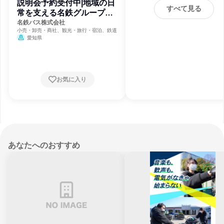
説明会予約受付中|地域の日
すべて見る
常を支える名鉄グループの
バス運転士
名鉄バス株式会社
小売・卸売・商社、観光・旅行・宿泊、鉄道
愛知県
お気に入り
あなたへのおすすめ