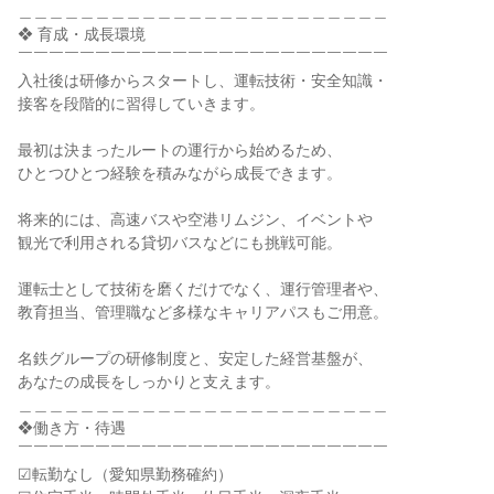
＿＿＿＿＿＿＿＿＿＿＿＿＿＿＿＿＿＿＿＿＿＿＿＿

❖ 育成・成長環境

￣￣￣￣￣￣￣￣￣￣￣￣￣￣￣￣￣￣￣￣￣￣￣￣

入社後は研修からスタートし、運転技術・安全知識・

接客を段階的に習得していきます。

最初は決まったルートの運行から始めるため、

ひとつひとつ経験を積みながら成長できます。

将来的には、高速バスや空港リムジン、イベントや

観光で利用される貸切バスなどにも挑戦可能。

運転士として技術を磨くだけでなく、運行管理者や、

教育担当、管理職など多様なキャリアパスもご用意。

名鉄グループの研修制度と、安定した経営基盤が、

あなたの成長をしっかりと支えます。

＿＿＿＿＿＿＿＿＿＿＿＿＿＿＿＿＿＿＿＿＿＿＿＿

❖働き方・待遇

￣￣￣￣￣￣￣￣￣￣￣￣￣￣￣￣￣￣￣￣￣￣￣￣

☑転勤なし（愛知県勤務確約）
