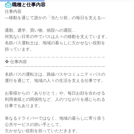
職種と仕事内容
仕事内容

―移動を通じて誰かの「当たり前」の毎日を支える―

通勤、通学、買い物、病院への通院…

何気ない日常の中でバスは人々の移動を支えています。

名鉄バス運転士は、地域の暮らしに欠かせない役割を

担っています。

＿＿＿＿＿＿＿＿＿＿＿＿＿＿＿＿＿＿＿＿＿＿＿＿

❖ 仕事内容

￣￣￣￣￣￣￣￣￣￣￣￣￣￣￣￣￣￣￣￣￣￣￣￣

名鉄バスの運転士は、路線バスやコミュニティバスの

運行を通じて、地域の人々の生活を支える仕事です。

お客様からの「ありがとう」や、毎日お顔を合わせる

利用者様との関係性など、人のつながりを感じられる

仕事でもあります。

単なるドライバーではなく、地域の暮らしに寄り添う

公共サービスの担い手として、

欠かせない役割を担っていただきます。
