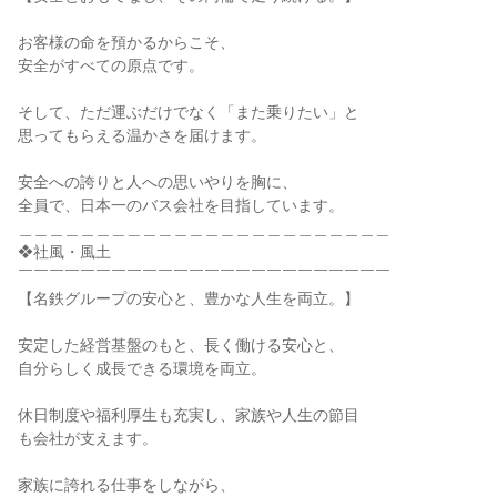
お客様の命を預かるからこそ、

安全がすべての原点です。

そして、ただ運ぶだけでなく「また乗りたい」と

思ってもらえる温かさを届けます。

安全への誇りと人への思いやりを胸に、

全員で、日本一のバス会社を目指しています。

＿＿＿＿＿＿＿＿＿＿＿＿＿＿＿＿＿＿＿＿＿＿＿＿

❖社風・風土

￣￣￣￣￣￣￣￣￣￣￣￣￣￣￣￣￣￣￣￣￣￣￣￣

【名鉄グループの安心と、豊かな人生を両立。】

安定した経営基盤のもと、長く働ける安心と、

自分らしく成長できる環境を両立。

休日制度や福利厚生も充実し、家族や人生の節目

も会社が支えます。

家族に誇れる仕事をしながら、
