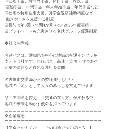
☑住宅手当、時間外手当、休日手当、深夜手当、

 宿泊手当、中憩手当、年末年始手当、年代手当など

☑社宅や特別住宅支援、奨学金返済補助精度など、

 働きやすさを支援する制度

☑賞与は年3回（年間4か月＋α／2025年度実績）

☑プライベートも充実させる名鉄グループ優遇制度

＿＿＿＿＿＿＿＿＿＿＿＿＿＿＿＿＿＿＿＿＿＿＿＿

❖社会的意義

￣￣￣￣￣￣￣￣￣￣￣￣￣￣￣￣￣￣￣￣￣￣￣￣

名鉄バスは、愛知県を中心に地域の交通インフラを

支える会社です。路線バス・高速・貸切・自治体や

企業の送迎など多彩な運行を展開。

名古屋市交通局からの委託運行も行い、

地域の「足」として人々の暮らしを支えています。

リニア開通を控え、「交通の在り方」が変わる中、

地域の未来を動かす使命を担っています。

＿＿＿＿＿＿＿＿＿＿＿＿＿＿＿＿＿＿＿＿＿＿＿＿

❖企業理念

￣￣￣￣￣￣￣￣￣￣￣￣￣￣￣￣￣￣￣￣￣￣￣￣

【安全とおもてなし、その両輪で走り続ける。】
