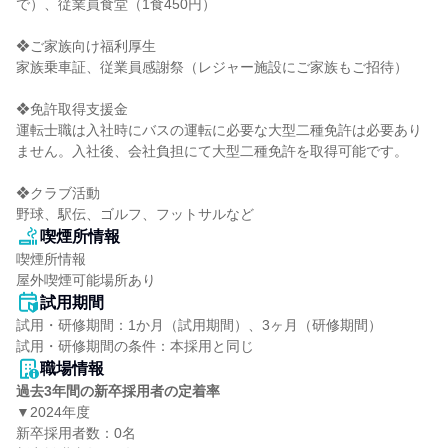
で）、従業員食堂（1食450円）

❖ご家族向け福利厚生

家族乗車証、従業員感謝祭（レジャー施設にご家族もご招待）

❖免許取得支援金

運転士職は入社時にバスの運転に必要な大型二種免許は必要あり
ません。入社後、会社負担にて大型二種免許を取得可能です。

❖クラブ活動

野球、駅伝、ゴルフ、フットサルなど
喫煙所情報
喫煙所情報

屋外喫煙可能場所あり
試用期間
試用・研修期間：1か月（試用期間）、3ヶ月（研修期間）

職場情報
過去3年間の新卒採用者の定着率
▼2024年度

新卒採用者数：0名
