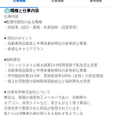
仕事情報
企業情報
選考情報
職種と仕事内容
仕事内容

■配属可能性のある職種

・技術系（設計・開発・生産技術・品質管理）

■ 当社のポイント

・自動車部品製造と半導体素材商社の多角的な事業

・多様なキャリアプラン

■福利厚生

・フレックスタイム制＆残業13.5時間実績で私生活も充実

・自動車部品製造と半導体素材商社の多角的な事業

・平均勤続年数16.0年、育休取得率100%（女性）の安定環境

・借上社宅制度や資格取得奨励金など福利厚生が充実

■ 日泉化学株式会社について

弊社は、樹脂の成形加工メーカーであり、自動車や

エアコン、水洗トイレなど、皆さんがよく使う製品に

日泉化学で製造された部品が使用されています。

私たちは消費者の身の周りを人知れず支えている
