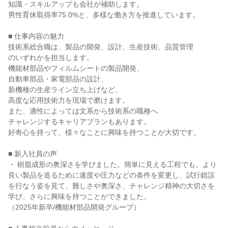
知識・スキルアップも会社が補助します。

男性育休取得率75.0%と、多様な働き方を推進しています。

■ 仕事内容の魅力

技術系総合職は、製品の開発、設計、生産技術、品質管理

のいずれかを担当します。

機能材部品やフィルムシートの製品開発、

自動車部品・家電部品の設計、

新機種の生産ライン立ち上げなど、

高度な応用技術力を現場で磨けます。

また、適性によっては文系から技術系の職種へ

チャレンジするキャリアプランもあります。

好奇心を持って、様々なことに興味を持つことが大切です。

■ 新入社員の声

・ 樹脂成形の奥深さを学びました。簡単に見える工程でも、より
良い製品を造るために速度や圧力などの条件を変更し、試行錯誤
を行なう姿を見て、難しさや奥深さ、チャレンジ精神の大切さを
学び、さらに興味を持つことができました。

（2025年新卒/機能材部品開発グループ）
