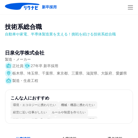
新卒採用
技術系総合職
自動車や家電、半導体製造業を支える！挑戦を続ける技術系総合職
日泉化学株式会社
製造・メーカー
正社員
27年卒 新卒採用
栃木県、埼玉県、千葉県、東京都、三重県、滋賀県、大阪府、愛媛県
製造・生産工程
こんな人におすすめ
環境・エコロジーに携わりたい
機械・機器に携わりたい
経営に近い仕事がしたい
ルールや制度を作りたい
情熱を持って仕事に取り組む
コミュニケーションが活発
常に新しいものに挑戦
チームワークを重視
多様な職種の人と関われる
人とたくさん会話する