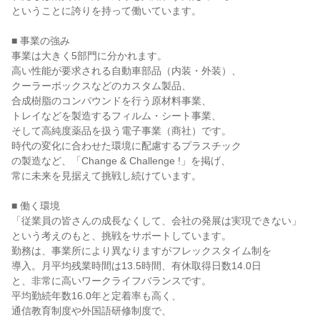
ということに誇りを持って働いています。

■ 事業の強み

事業は大きく5部門に分かれます。

高い性能が要求される自動車部品（内装・外装）、

クーラーボックスなどのカスタム製品、

合成樹脂のコンパウンドを行う原材料事業、

トレイなどを製造するフィルム・シート事業、

そして高純度薬品を扱う電子事業（商社）です。

時代の変化に合わせた環境に配慮するプラスチック

の製造など、「Change & Challenge !」を掲げ、

常に未来を見据えて挑戦し続けています。

■ 働く環境

「従業員の皆さんの成長なくして、会社の発展は実現できない」

という考えのもと、挑戦をサポートしています。

勤務は、事業所により異なりますがフレックスタイム制を

導入。月平均残業時間は13.5時間、有休取得日数14.0日

と、非常に高いワークライフバランスです。

平均勤続年数16.0年と定着率も高く、

通信教育制度や外国語研修制度で、
