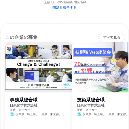
原稿ID：
c953aea67ff67aef
問題を報告する
この企業の募集
すべて見る
事務系総合職
技術系総合職
日泉化学株式会社
日泉化学株式会社
製造・メーカー
製造・メーカー
栃木県、埼玉県、千葉県、東京都、三重
栃木県、埼玉県、千葉県、東京都、
県、滋賀県、大阪府、愛媛県
県、滋賀県、大阪府、愛媛県