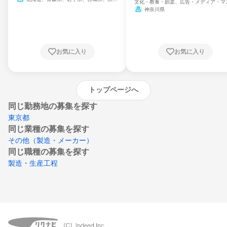
文化・教養・娯楽、広告・メディア・マ
県、山形県、福島県、茨城県、群馬県、埼玉
ミ、電力・ガス・水道・エネルギー
神奈川県
県、東京都、神奈川県、新潟県、富山県、石
川県、福井県、山梨県、長野県、静岡県、愛
知県、京都府、大阪府、兵庫県、鳥取県、島
根県、岡山県、広島県、山口県、徳島県、香
川県、愛媛県、高知県、福岡県、佐賀県、長
お気に入り
お気に入り
崎県、熊本県、大分県、宮崎県、鹿児島県、
沖縄県
トップページへ
同じ勤務地の募集を探す
東京都
同じ業種の募集を探す
その他（製造・メーカー）
同じ職種の募集を探す
製造・生産工程