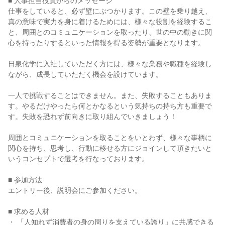
■ 人事担当役員からのメッセージ

仕事をしていると、必ず壁にぶつかります。この壁を乗り越え、
真の意味で実力を身に着けるためには、様々な役割を経験するこ
と、周囲とのコミュニケーションを取ったり、世の中の動きに関
心を持ったりするといった情報を得る姿勢が重要となります。

日泉化学に入社していただく方には、様々な業務や職種を経験し
ながら、成長していただく機会を設けています。

一人で挑戦することはできません。また、失敗することもありま
す。やるだけやったら何とかなるという気持ちの持ち方も重要で
す。失敗を恐れず前向きに取り組んでいきましょう！

周囲とコミュニケーションを取ることをいとわず、様々な事柄に
関心を持ち、思考し、行動に移せる方にジョインして頂きたいと
いうコンセプトで選考を行なっております。

■ 参加方法

エントリー後、説明会にご参加ください。

■ 求める人材

・ 「人知れず消費者の身の周りを支えている誇り」に共感できる