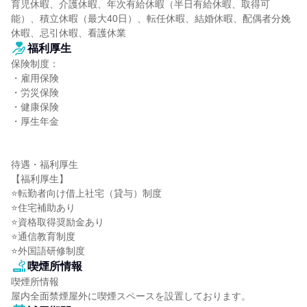
育児休暇、介護休暇、年次有給休暇（半日有給休暇、取得可
能）、積立休暇（最大40日）、転任休暇、結婚休暇、配偶者分娩
休暇、忌引休暇、看護休業
福利厚生
保険制度：

・雇用保険

・労災保険

・健康保険

・厚生年金

待遇・福利厚生

【福利厚生】

⭐転勤者向け借上社宅（貸与）制度

⭐住宅補助あり

⭐資格取得奨励金あり

⭐通信教育制度

⭐外国語研修制度
喫煙所情報
喫煙所情報

屋内全面禁煙屋外に喫煙スペースを設置しております。