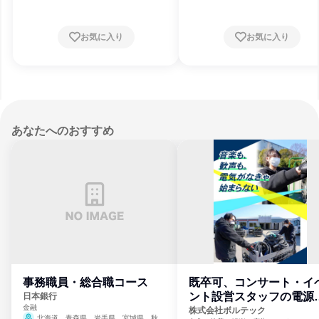
お気に入り
お気に入り
あなたへのおすすめ
事務職員・総合職コース
既卒可、コンサート・イ
ント設営スタッフの電源
日本銀行
金融
門
株式会社ボルテック
北海道、青森県、岩手県、宮城県、秋田