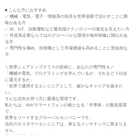
■ こんな方におすすめ

✅ 機械・電気・電子・情報系の知見を世界規模で活かすことに興
味がある方

✅ AI、IoT、自動運転など最先端テクノロジーの進化を支えたい方

✅ 外資系企業ならではのグローバルな環境や海外研修に関心があ
る方

✅ 専門性を極め、技術職として市場価値を高めることに意欲的な
方

＼世界シェアトップクラスの技術に、あなたの専門性を／

「機械や電気、プログラミングを学んでいるが、それをどう社会
に還元するか」

「世界で通用するエンジニアとして、確かなキャリアを築きた
い」

そんな志向を持つ方に最適な環境です。

私たちは、AIやスマートフォンの核となる「半導体」の製造装置
で、

世界をリードするグローバルカンパニーです。

当社のカスタマーエンジニアは、単なるメンテナンスに留まりま
せん。
