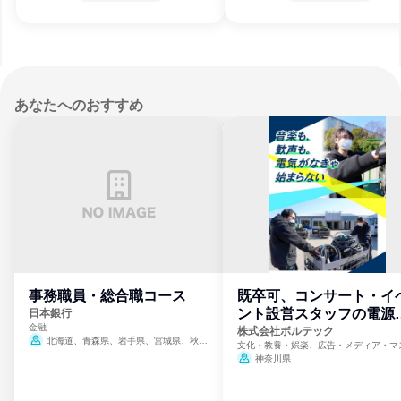
あなたへのおすすめ
事務職員・総合職コース
既卒可、コンサート・イ
ント設営スタッフの電源
日本銀行
金融
門
株式会社ボルテック
北海道、青森県、岩手県、宮城県、秋田
文化・教養・娯楽、広告・メディア・マ
県、山形県、福島県、茨城県、群馬県、埼玉
ミ、電力・ガス・水道・エネルギー
神奈川県
県、東京都、神奈川県、新潟県、富山県、石
川県、福井県、山梨県、長野県、静岡県、愛
知県、京都府、大阪府、兵庫県、鳥取県、島