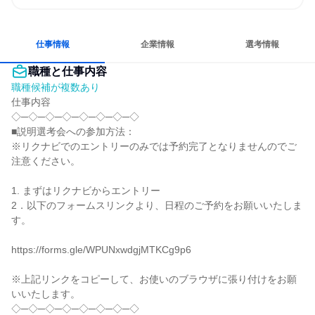
プロジェクトを推進したい
常に新しいものに挑戦
チームワークを重視
多様な職種の人と関われる
一つの専門分野を極める
若手が裁量を持てる環境
仕事情報
企業情報
選考情報
職種と仕事内容
職種候補が複数あり
仕事内容

◇─◇─◇─◇─◇─◇─◇─◇

■説明選考会への参加方法：

※リクナビでのエントリーのみでは予約完了となりませんのでご
注意ください。

1. まずはリクナビからエントリー

2．以下のフォームスリンクより、日程のご予約をお願いいたしま
す。

https://forms.gle/WPUNxwdgjMTKCg9p6

※上記リンクをコピーして、お使いのブラウザに張り付けをお願
いいたします。

◇─◇─◇─◇─◇─◇─◇─◇
