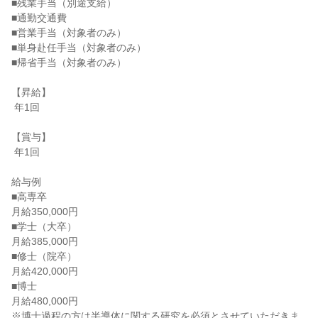
■残業手当（別途支給）

■通勤交通費

■営業手当（対象者のみ）

■単身赴任手当（対象者のみ）

■帰省手当（対象者のみ）

【昇給】

 年1回

【賞与】

 年1回

給与例

■高専卒

月給350,000円

■学士（大卒）

月給385,000円

■修士（院卒）

月給420,000円

■博士

月給480,000円

※博士過程の方は半導体に関する研究を必須とさせていただきま