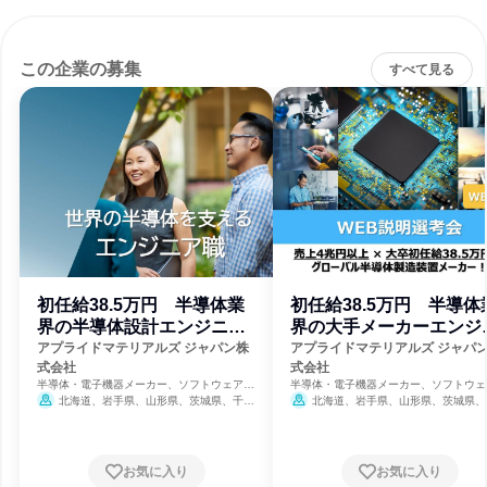
この企業の募集
すべて見る
初任給38.5万円 半導体業
初任給38.5万円 半導体
界の半導体設計エンジニア
界の大手メーカーエンジ
職
ア職
アプライドマテリアルズ ジャパン株
アプライドマテリアルズ ジャパ
式会社
式会社
半導体・電子機器メーカー、ソフトウェア開
半導体・電子機器メーカー、ソフトウェ
発
発
北海道、岩手県、山形県、茨城県、千葉
北海道、岩手県、山形県、茨城県、
県、東京都、神奈川県、富山県、石川県、山
県、東京都、神奈川県、富山県、石川県
梨県、愛知県、三重県、京都府、大阪府、広
梨県、愛知県、三重県、京都府、大阪府
島県、佐賀県、長崎県、熊本県、大分県
島県、佐賀県、長崎県、熊本県、大分県
8月31日締切
8月31日締切
お気に入り
お気に入り