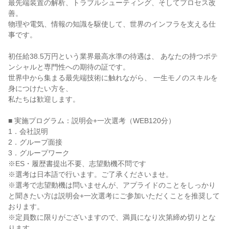
最先端装置の解析、トラブルシューティング、そしてプロセス改
善。

物理や電気、情報の知識を駆使して、世界のインフラを支える仕
事です。

初任給38.5万円という業界最高水準の待遇は、 あなたの持つポテ
ンシャルと専門性への期待の証です。

世界中から集まる最先端技術に触れながら、 一生モノのスキルを
身につけたい方を、

私たちは歓迎します。

■ 実施プログラム：説明会+一次選考（WEB120分）

1．会社説明

2．グループ面接

3．グループワーク

※ES・履歴書提出不要、志望動機不問です

※選考は日本語で行います。ご了承くださいませ。

※選考で志望動機は問いませんが、アプライドのことをしっかり
と聞きたい方は説明会+一次選考にご参加いただくことを推奨して
おります。

※定員数に限りがございますので、満員になり次第締め切りとな
ります。
