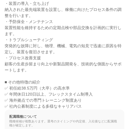
・装置の導入・立ち上げ

納入された最先端装置を設置し、稼働に向けたプロセス条件の調
整を行います。

・予防保全・メンテナンス

装置性能を維持するための定期点検や部品交換を計画的に実行し
ます。

・トラブルシューティング

突発的な故障に対し、物理、機械、電気の知見で迅速に原因を特
定し、装置を復旧させます。

・プロセス改善支援

顧客の生産歩留まり向上や新製品開発を、技術的な側面からサポ
ートします。

■ その他特徴の紹介

✅ 初任給38.5万円（大卒）の高水準

✅ 年間休日120日以上、フレックスタイム制導入

✅ 海外拠点での専門トレーニング制度あり

✅ 社内公募制度による多様なキャリアパス
配属職種について
職種候補が複数あります。選考のタイミングや内定後、入社後などに配属職
種が確定します。