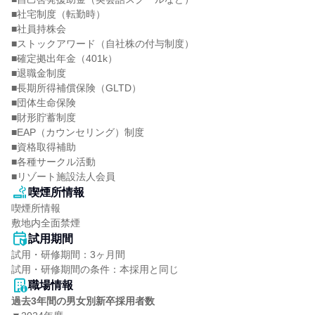
■社宅制度（転勤時）

■社員持株会

■ストックアワード（自社株の付与制度）

■確定拠出年金（401k）

■退職金制度

■長期所得補償保険（GLTD）

■団体生命保険

■財形貯蓄制度

■EAP（カウンセリング）制度

■資格取得補助

■各種サークル活動

■リゾート施設法人会員
喫煙所情報
喫煙所情報

敷地内全面禁煙
試用期間
試用・研修期間：3ヶ月間

職場情報
過去3年間の男女別新卒採用者数