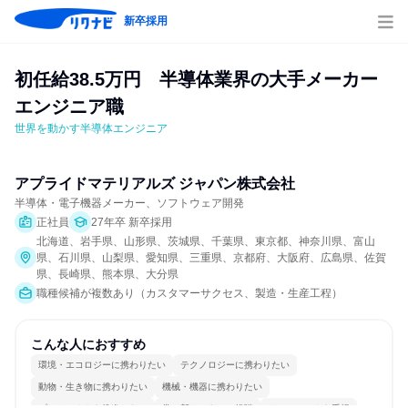
新卒採用
初任給38.5万円　半導体業界の大手メーカー
エンジニア職
世界を動かす半導体エンジニア
アプライドマテリアルズ ジャパン株式会社
半導体・電子機器メーカー、ソフトウェア開発
正社員
27年卒 新卒採用
北海道、岩手県、山形県、茨城県、千葉県、東京都、神奈川県、富山
県、石川県、山梨県、愛知県、三重県、京都府、大阪府、広島県、佐賀
県、長崎県、熊本県、大分県
職種候補が複数あり（カスタマーサクセス、製造・生産工程）
こんな人におすすめ
環境・エコロジーに携わりたい
テクノロジーに携わりたい
動物・生き物に携わりたい
機械・機器に携わりたい