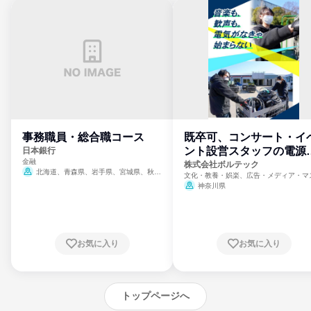
事務職員・総合職コース
既卒可、コンサート・イ
ント設営スタッフの電源
日本銀行
金融
門
株式会社ボルテック
北海道、青森県、岩手県、宮城県、秋田
文化・教養・娯楽、広告・メディア・マ
県、山形県、福島県、茨城県、群馬県、埼玉
ミ、電力・ガス・水道・エネルギー
神奈川県
県、東京都、神奈川県、新潟県、富山県、石
川県、福井県、山梨県、長野県、静岡県、愛
知県、京都府、大阪府、兵庫県、鳥取県、島
根県、岡山県、広島県、山口県、徳島県、香
川県、愛媛県、高知県、福岡県、佐賀県、長
お気に入り
お気に入り
崎県、熊本県、大分県、宮崎県、鹿児島県、
沖縄県
トップページへ