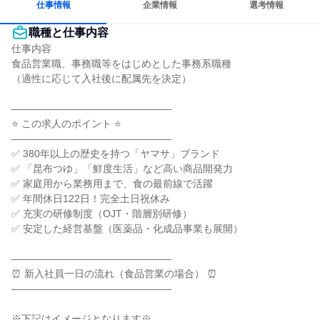
仕事情報
企業情報
選考情報
職種と仕事内容
仕事内容

食品営業職、事務職等をはじめとした事務系職種

（適性に応じて入社後に配属先を決定）

――――――――――――――――

⭐ この求人のポイント ⭐

――――――――――――――――

✅ 380年以上の歴史を持つ「ヤマサ」ブランド

✅ 「昆布つゆ」「鮮度生活」など高い商品開発力

✅ 家庭用から業務用まで、食の最前線で活躍

✅ 年間休日122日！完全土日祝休み

✅ 充実の研修制度（OJT・階層別研修）

✅ 安定した経営基盤（医薬品・化成品事業も展開）

――――――――――――――――

⏰ 新入社員一日の流れ（食品営業の場合） ⏰

――――――――――――――――

※下記はイメージとなります※
