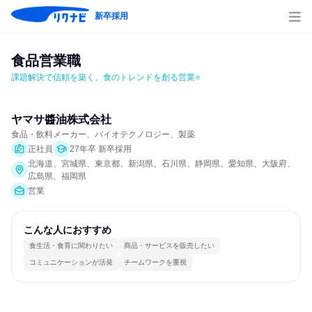
新卒採用
食品営業職
課題解決で信頼を築く。食のトレンドを創る営業⭐
ヤマサ醬油株式会社
食品・飲料メーカー、バイオテクノロジー、製薬
正社員
27年卒 新卒採用
北海道、宮城県、東京都、新潟県、石川県、静岡県、愛知県、大阪府、
広島県、福岡県
営業
こんな人におすすめ
食生活・食育に関わりたい
商品・サービスを販売したい
コミュニケーションが活発
チームワークを重視