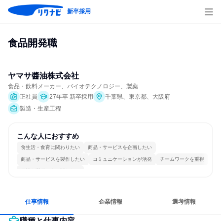
新卒採用
食品開発職
ヤマサ醬油株式会社
食品・飲料メーカー、バイオテクノロジー、製薬
正社員
27年卒 新卒採用
千葉県、東京都、大阪府
製造・生産工程
こんな人におすすめ
食生活・食育に関わりたい
商品・サービスを企画したい
商品・サービスを製作したい
コミュニケーションが活発
チームワークを重視
多様な職種の人と関われる
仕事情報
企業情報
選考情報
職種と仕事内容