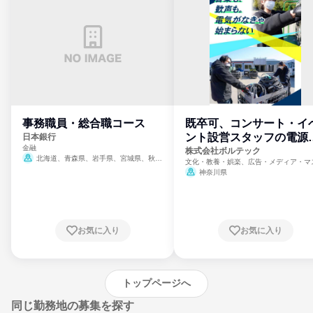
事務職員・総合職コース
既卒可、コンサート・イ
ント設営スタッフの電源
日本銀行
金融
門
株式会社ボルテック
北海道、青森県、岩手県、宮城県、秋田
文化・教養・娯楽、広告・メディア・マ
県、山形県、福島県、茨城県、群馬県、埼玉
ミ、電力・ガス・水道・エネルギー
神奈川県
県、東京都、神奈川県、新潟県、富山県、石
川県、福井県、山梨県、長野県、静岡県、愛
知県、京都府、大阪府、兵庫県、鳥取県、島
根県、岡山県、広島県、山口県、徳島県、香
川県、愛媛県、高知県、福岡県、佐賀県、長
お気に入り
お気に入り
崎県、熊本県、大分県、宮崎県、鹿児島県、
沖縄県
トップページへ
同じ勤務地の募集を探す