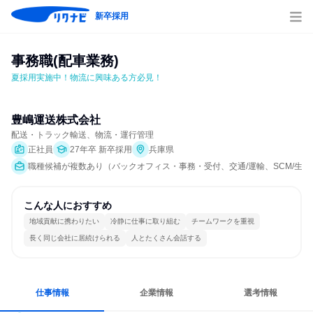
新卒採用
事務職(配車業務)
夏採用実施中！物流に興味ある方必見！
豊嶋運送株式会社
配送・トラック輸送、物流・運行管理
正社員
27年卒 新卒採用
兵庫県
職種候補が複数あり（バックオフィス・事務・受付、交通/運輸、SCM/生産管
こんな人におすすめ
地域貢献に携わりたい
冷静に仕事に取り組む
チームワークを重視
長く同じ会社に居続けられる
人とたくさん会話する
仕事情報
企業情報
選考情報