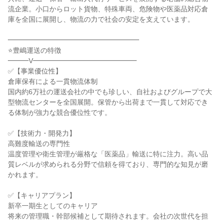
流企業。小口からロット貨物、特殊車両、危険物や医薬品対応倉
庫を全国に展開し、物流の力で社会の安定を支えています。

━━━━━━━━━━━━━━━━━━━

⭐豊嶋運送の特徴

━━━V━━━━━━━━━━━━━━━

✅【事業優位性】

倉庫保有による一貫物流体制

国内約6万社の運送会社の中でも珍しい、自社およびグループで大
型物流センターを全国展開。保管から出荷まで一貫して対応でき
る体制が強力な競合優位性です。

✅【技術力・開発力】

高難度輸送の専門性

温度管理や衛生管理が厳格な「医薬品」輸送に特に注力。高い品
質レベルが求められる分野で信頼を得ており、専門的な知見が磨
かれます。

✅【キャリアプラン】

新卒一期生としてのキャリア

将来の管理職・幹部候補として期待されます。会社の次世代を担