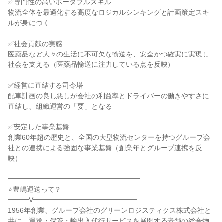
✅専門性の高いポータブルスキル

物流全体を最適化する高度なロジカルシンキングと計画策定スキ
ルが身につく

✅社会貢献の実感

医薬品など人々の生活に不可欠な輸送を、安全かつ確実に実現し
社会を支える（医薬品輸送に注力している点を反映）

✅経営に直結する司令塔

配車計画の良し悪しが会社の利益率とドライバーの働きやすさに
直結し、組織運営の「要」となる

✅安定した事業基盤

創業60年超の歴史と、全国の大型物流センターを持つグループ会
社との連携による強固な事業基盤（創業年とグループ連携を反
映）

━━━━━━━━━━━━━━━━━━━

⭐豊嶋運送って？

━━━V━━━━━━━━━━━━━━━

1956年創業、グループ会社のグリーンロジスティクス株式会社と
共に、運送・保管・輸出入代行サービスを展開する老舗の総合物