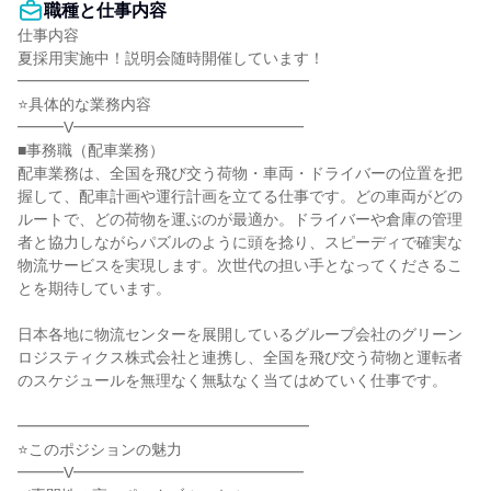
職種と仕事内容
仕事内容

夏採用実施中！説明会随時開催しています！

━━━━━━━━━━━━━━━━━━━

⭐具体的な業務内容

━━━V━━━━━━━━━━━━━━━

■事務職（配車業務）

配車業務は、全国を飛び交う荷物・車両・ドライバーの位置を把
握して、配車計画や運行計画を立てる仕事です。どの車両がどの
ルートで、どの荷物を運ぶのが最適か。ドライバーや倉庫の管理
者と協力しながらパズルのように頭を捻り、スピーディで確実な
物流サービスを実現します。次世代の担い手となってくださるこ
とを期待しています。

日本各地に物流センターを展開しているグループ会社のグリーン
ロジスティクス株式会社と連携し、全国を飛び交う荷物と運転者
のスケジュールを無理なく無駄なく当てはめていく仕事です。

━━━━━━━━━━━━━━━━━━━

⭐このポジションの魅力

━━━V━━━━━━━━━━━━━━━
