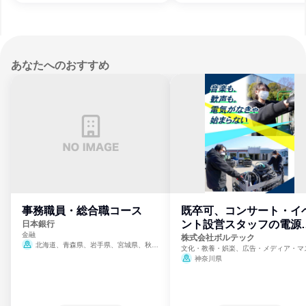
あなたへのおすすめ
事務職員・総合職コース
既卒可、コンサート・イ
ント設営スタッフの電源
日本銀行
金融
門
株式会社ボルテック
北海道、青森県、岩手県、宮城県、秋田
文化・教養・娯楽、広告・メディア・マ
県、山形県、福島県、茨城県、群馬県、埼玉
ミ、電力・ガス・水道・エネルギー
神奈川県
県、東京都、神奈川県、新潟県、富山県、石
川県、福井県、山梨県、長野県、静岡県、愛
知県、京都府、大阪府、兵庫県、鳥取県、島
根県、岡山県、広島県、山口県、徳島県、香