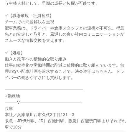
う中核人材として、早期の成長と抜擢が可能です。

✅【職場環境・社員育成】

チームでの問題解決を重視

配車業務は、ドライバーや倉庫スタッフとの連携が不可欠。得意
先との安定した取引と、風通しの良い社内コミュニケーションが
スムーズな情報交換を支えます。

✅【処遇】

働き方改革への積極的な取り組み

仕事の効率化や労働時間の削減に積極的に取り組んでいます。無
理のない配車計画を追求することで、法令遵守はもちろん、ドラ
イバーの働きやすさにも貢献します。

━━━━━━━━━━━━━━━━━━━

⭐勤務地

━━━V━━━━━━━━━━━━━━━

兵庫

本社／兵庫県川西市久代3丁目131－3

阪急・JR伊丹駅、JR川西池田駅、阪急川西能勢口駅よりそれぞれ
車で10分