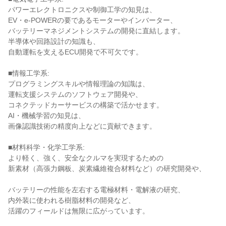
パワーエレクトロニクスや制御工学の知見は、

EV・e-POWERの要であるモーターやインバーター、

バッテリーマネジメントシステムの開発に直結します。

半導体や回路設計の知識も、

自動運転を支えるECU開発で不可欠です。

■情報工学系:

プログラミングスキルや情報理論の知識は、

運転支援システムのソフトウェア開発や、

コネクテッドカーサービスの構築で活かせます。

AI・機械学習の知見は、

画像認識技術の精度向上などに貢献できます。

■材料科学・化学工学系:

より軽く、強く、安全なクルマを実現するための

新素材（高張力鋼板、炭素繊維複合材料など）の研究開発や、

バッテリーの性能を左右する電極材料・電解液の研究、

内外装に使われる樹脂材料の開発など、

活躍のフィールドは無限に広がっています。
