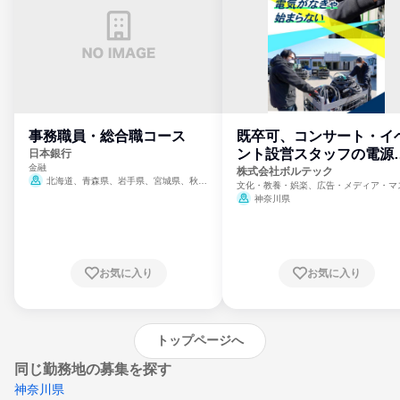
事務職員・総合職コース
既卒可、コンサート・イ
ント設営スタッフの電源
日本銀行
金融
門
株式会社ボルテック
北海道、青森県、岩手県、宮城県、秋田
文化・教養・娯楽、広告・メディア・マ
県、山形県、福島県、茨城県、群馬県、埼玉
ミ、電力・ガス・水道・エネルギー
神奈川県
県、東京都、神奈川県、新潟県、富山県、石
川県、福井県、山梨県、長野県、静岡県、愛
知県、京都府、大阪府、兵庫県、鳥取県、島
根県、岡山県、広島県、山口県、徳島県、香
川県、愛媛県、高知県、福岡県、佐賀県、長
お気に入り
お気に入り
崎県、熊本県、大分県、宮崎県、鹿児島県、
沖縄県
トップページへ
同じ勤務地の募集を探す
神奈川県