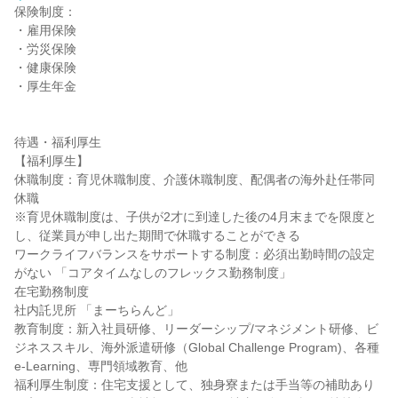
保険制度：

・雇用保険

・労災保険

・健康保険

・厚生年金

待遇・福利厚生

【福利厚生】

休職制度：育児休職制度、介護休職制度、配偶者の海外赴任帯同
休職

※育児休職制度は、子供が2才に到達した後の4月末までを限度と
し、従業員が申し出た期間で休職することができる

ワークライフバランスをサポートする制度：必須出勤時間の設定
がない 「コアタイムなしのフレックス勤務制度」

在宅勤務制度

社内託児所 「まーちらんど」

教育制度：新入社員研修、リーダーシップ/マネジメント研修、ビ
ジネススキル、海外派遣研修（Global Challenge Program)、各種
e-Learning、専門領域教育、他

福利厚生制度：住宅支援として、独身寮または手当等の補助あり