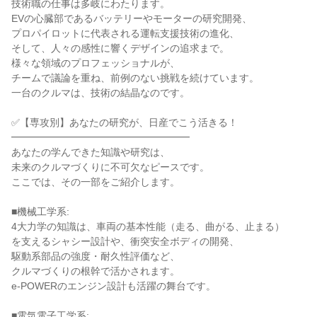
技術職の仕事は多岐にわたります。

EVの心臓部であるバッテリーやモーターの研究開発、

プロパイロットに代表される運転支援技術の進化、

そして、人々の感性に響くデザインの追求まで。

様々な領域のプロフェッショナルが、

チームで議論を重ね、前例のない挑戦を続けています。

一台のクルマは、技術の結晶なのです。

✅【専攻別】あなたの研究が、日産でこう活きる！

━━━━━━━━━━━━━━━━━━

あなたの学んできた知識や研究は、

未来のクルマづくりに不可欠なピースです。

ここでは、その一部をご紹介します。

■機械工学系:

4大力学の知識は、車両の基本性能（走る、曲がる、止まる）

を支えるシャシー設計や、衝突安全ボディの開発、

駆動系部品の強度・耐久性評価など、

クルマづくりの根幹で活かされます。

e-POWERのエンジン設計も活躍の舞台です。

■電気電子工学系:
