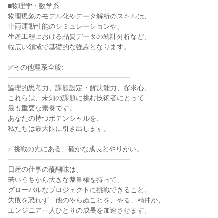
■物理学・数学系:

物理現象のモデル化やデータ解析のスキルは、

車両運動性能のシミュレーションや、

生産工程における品質データの統計分析など、

幅広い領域で基礎的な強みとなります。

✅その他理系全般:

━━━━━━━━━━━━━━━━━━

論理的思考力、課題設定・解決能力、探求心。

これらは、未知の課題に挑む技術者にとって

最も重要な素養です。

あなたの持つポテンシャルを、

私たちは最大限に引き出します。

✅挑戦の先にある、確かな成長とやりがい。

━━━━━━━━━━━━━━━━━━

日産の仕事の醍醐味は、

若いうちから大きな裁量権を持って、

グローバルなプロジェクトに挑戦できること。

失敗を恐れず「他のやらぬことを、やる」精神が、

エンジニア一人ひとりの成長を加速させます。
