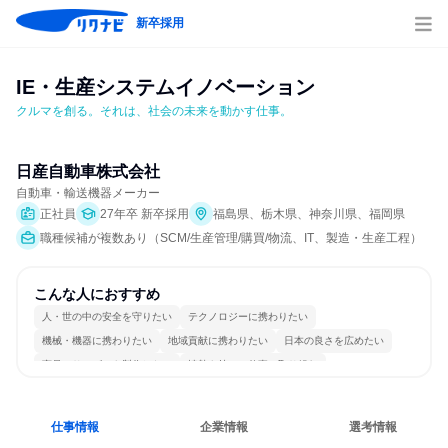
新卒採用
IE・生産システムイノベーション
クルマを創る。それは、社会の未来を動かす仕事。
日産自動車株式会社
自動車・輸送機器メーカー
正社員
27年卒 新卒採用
福島県、栃木県、神奈川県、福岡県
職種候補が複数あり（SCM/生産管理/購買/物流、IT、製造・生産工程）
こんな人におすすめ
人・世の中の安全を守りたい
テクノロジーに携わりたい
機械・機器に携わりたい
地域貢献に携わりたい
日本の良さを広めたい
商品・サービスを製作したい
情熱を持って仕事に取り組む
常に新しいものに挑戦
グローバル志向が強い
長く同じ会社に居続けられる
仕事情報
企業情報
選考情報