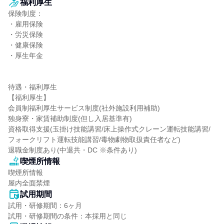
福利厚生
保険制度：

・雇用保険

・労災保険

・健康保険

・厚生年金

待遇・福利厚生

【福利厚生】

会員制福利厚生サービス制度(社外施設利用補助)

独身寮・家賃補助制度(但し入居基準有)

資格取得支援(玉掛け技能講習/床上操作式クレーン運転技能講習/
フォークリフト運転技能講習/毒物劇物取扱責任者など)

退職金制度あり(中退共・DC ※条件あり)
喫煙所情報
喫煙所情報

屋内全面禁煙
試用期間
試用・研修期間：6ヶ月
