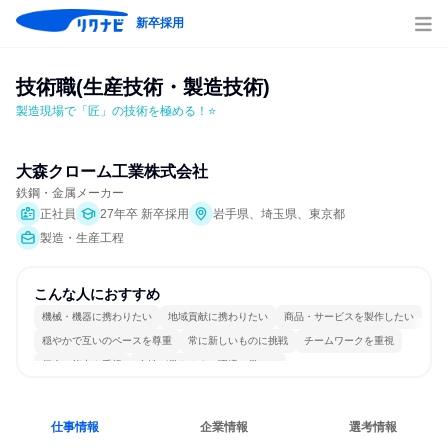
新卒採用
技術職(生産技術・製造技術)
製造現場で「匠」の技術を極める！⭐
大森クローム工業株式会社
鉄鋼・金属メーカー
正社員
27年卒 新卒採用
岩手県、埼玉県、東京都
製造・生産工程
こんな人におすすめ
機械・機器に携わりたい
地域貢献に携わりたい
商品・サービスを製作したい
穏やかで互いのペースを尊重
常に新しいものに挑戦
チームワークを重視
個人の能力を重視
女性が働きやすい環境で働ける
長く同じ会社に居続けられる
一つの専門分野を極める
仕事情報
企業情報
選考情報