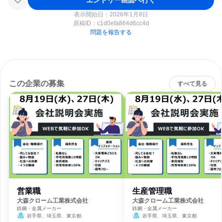
表示開始日：2026年1月8日
原稿ID：
c1d0efa864d6cc4d
問題を報告する
この企業の募集
すべて見る
営業職
生産管理職
大森クローム工業株式会社
大森クローム工業株式会社
鉄鋼・金属メーカー
鉄鋼・金属メーカー
岩手県、埼玉県、東京都
岩手県、埼玉県、東京都