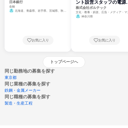
ント設営スタッフの電源
日本銀行
金融
門
株式会社ボルテック
北海道、青森県、岩手県、宮城県、秋田
文化・教養・娯楽、広告・メディア・マ
県、山形県、福島県、茨城県、群馬県、埼玉
ミ、電力・ガス・水道・エネルギー
神奈川県
県、東京都、神奈川県、新潟県、富山県、石
川県、福井県、山梨県、長野県、静岡県、愛
知県、京都府、大阪府、兵庫県、鳥取県、島
根県、岡山県、広島県、山口県、徳島県、香
川県、愛媛県、高知県、福岡県、佐賀県、長
お気に入り
お気に入り
崎県、熊本県、大分県、宮崎県、鹿児島県、
沖縄県
トップページへ
同じ勤務地の募集を探す
東京都
同じ業種の募集を探す
鉄鋼・金属メーカー
同じ職種の募集を探す
製造・生産工程