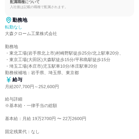
配属職種について
入社後は記載の職種で配属されます。
勤務地
転勤なし
大森クローム工業株式会社

勤務地

・東北工場(岩手県北上市)村崎野駅徒歩25分/北上駅車20分、

・東京工場(大田区)大森駅徒歩15分/平和島駅徒歩15分

・埼玉工場(本庄市)児玉駅車10分/本庄駅車20分

勤務候補地：岩手県、埼玉県、東京都
給与
月給207,700円～252,600円
給与詳細

※基本給・一律手当の総額

基本給：月給 19万2700円 〜 22万2600円

固定残業代：なし
