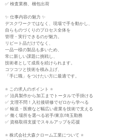
✅ 検査業務、梱包出荷

✨ 仕事内容の魅力 ✨

デスクワークではなく、現場で手を動かし、

自らものづくりのプロセス全体を

管理・実行できるのが魅力。

リピート品だけでなく、

一品一様の製品も多いため、

常に新しい課題に挑戦し、

技術者として成長を続けられます。

コツコツと技術を積み上げ、

「手に職」をつけたい方に最適です。

⭐ この求人のポイント ⭐

✅ 治具製作から加工までトータルで手掛ける

✅ 文理不問！入社後研修でゼロから学べる

✅ 輸送・医療など幅広い産業を技術で支える

✅ 働く場所を選べる岩手/東京/埼玉勤務

✅ 資格取得支援でスキルアップを応援

⭐ 株式会社大森クローム工業について ⭐
