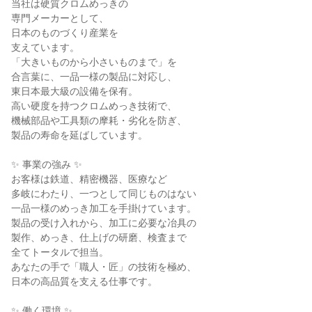
当社は硬質クロムめっきの

専門メーカーとして、

日本のものづくり産業を

支えています。

「大きいものから小さいものまで」を

合言葉に、一品一様の製品に対応し、

東日本最大級の設備を保有。

高い硬度を持つクロムめっき技術で、

機械部品や工具類の摩耗・劣化を防ぎ、

製品の寿命を延ばしています。

✨ 事業の強み ✨

お客様は鉄道、精密機器、医療など

多岐にわたり、一つとして同じものはない

一品一様のめっき加工を手掛けています。

製品の受け入れから、加工に必要な冶具の

製作、めっき、仕上げの研磨、検査まで

全てトータルで担当。

あなたの手で「職人・匠」の技術を極め、

日本の高品質を支える仕事です。

✨ 働く環境 ✨
