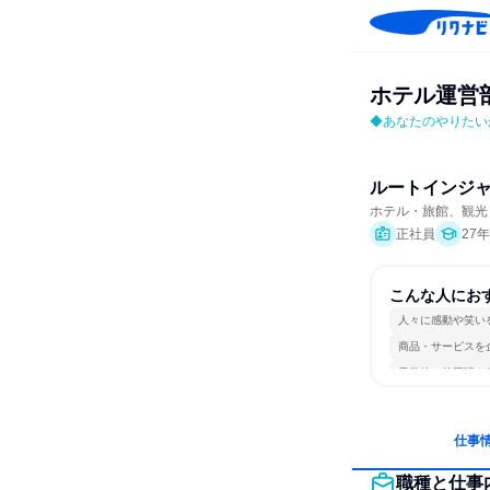
ホテル運営部
◆あなたのやりたい
ルートインジ
ホテル・旅館、観光
正社員
27
こんな人にお
人々に感動や笑い
商品・サービスを
日常的に外国語を
仕事
職種と仕事