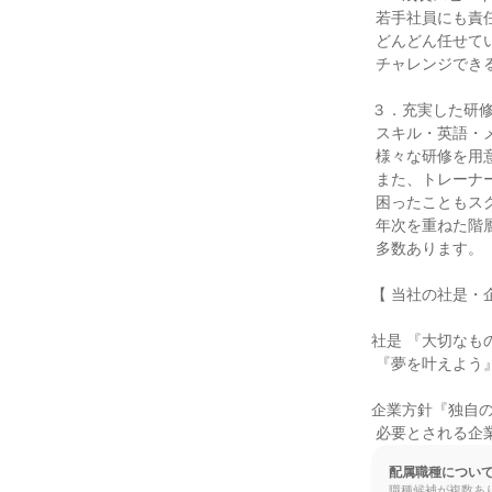
 若手社員にも責任あるポジションを

 どんどん任せていく社風。

 チャレンジできる風土があり、確実に成長できます。

３．充実した研修
 スキル・英語・メイクアップなど

 様々な研修を用意しています。

 また、トレーナーの存在がいるからこそ

 困ったこともスグに相談・解決できます。

 年次を重ねた階層別の教育プログラムも

 多数あります。

【 当社の社是・企
社是 『大切なも
 『夢を叶えよう』

企業方針『独自の
 必要とされる企
配属職種につい
職種候補が複数あ