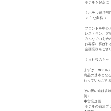
 ホテルを起点に「街の魅力」を伝えています。

【 ホテル運営部門
 ＜ 主な業務 ＞

 フロントを中心とした接客のほか、

 レストラン、客室や事務経理業務も。

 みんなで力を合わせて、ホテルの運営を行います。

 お客様に喜ばれるプランを立案し形にする

 企画業務もございます。

【 入社後のキャリ
まずは、ホテルチ
商品の基本となる
行っていただきま
その後の道は多岐
例）

◆営業企画

 ホテルの宿泊プランやイベントを仕掛けていく営業企画
