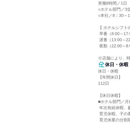
実働8時間／1日

○ホテル部門／3
○本社／8：30～1
【 ホテルシフトの
 早番（8:00～17:00）

 遅番（13:00～22:00）

 夜勤（22:00～8:00）

※店舗により、
休日・休暇
休日・休暇

【年間休日】

112日

【休日休暇】

■ホテル部門／月
 年次有給休暇、慶弔休暇、特別休暇、リフレッシュ休暇（7連休）、

 育児休暇、子の看護休暇、介護休暇、産後パパ育休、

 育児休業の分割取得
