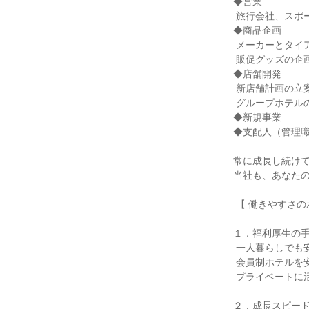
◆営業

 旅行会社、スポーツ、法人、学校等へホテルご利用の提案

◆商品企画

 メーカーとタイアップしてのサンプルプレゼントや、

 販促グッズの企画、サービスなどを手がけます

◆店舗開発

 新店舗計画の立案や出店調査・開業準備や、

 グループホテルのリニューアルを担当

◆新規事業

◆支配人（管理職
常に成長し続けて
当社も、あなたの
 【 働きやすさのポイント 】

１．福利厚生の手
 一人暮らしでも安心の社宅制度や

 会員制ホテルを安く利用できるなど

 プライベートに活用できる制度も整備。

２．成長スピード