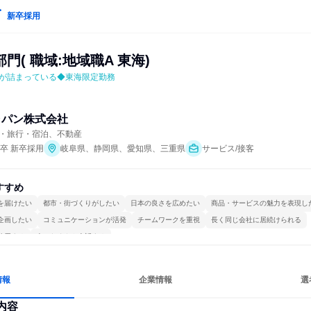
新卒採用
門( 職域:地域職A 東海)
が詰まっている◆東海限定勤務
ャパン株式会社
・旅行・宿泊、不動産
年卒 新卒採用
岐阜県、静岡県、愛知県、三重県
サービス/接客
すすめ
を届けたい
都市・街づくりがしたい
日本の良さを広めたい
商品・サービスの魅力を表現し
企画したい
コミュニケーションが活発
チームワークを重視
長く同じ会社に居続けられる
使用する
人とたくさん会話する
情報
企業情報
選
内容