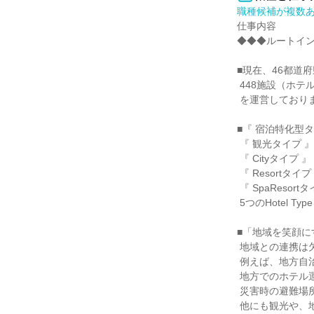
職種候補が複数
仕事内容

◆◆◆ルートイン
■現在、46都道府
 448施設（ホテル408店舗&その他Group施設）

 を運営しております。

■『 宿泊特化型タ
 『 観光タイプ 』

 『 Cityタイプ 』

 『 Resortタイプ 』

 『 SpaResortタイプ 』の

 5つのHotel Typeを中心とした

■「地域を笑顔に
 地域との連携は欠かせません。

 例えば、地方自治体と協力し

 地方でのホテル運営を積極的におこなったり、

 災害時の避難場所提供など、災害協定を結んでいます。

 他にも観光や、地域のお祭り・イベント支援をおこなうなど、
